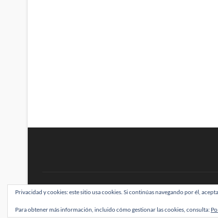
BRAINSTOMPING
Privacidad y cookies: este sitio usa cookies. Si continúas navegando por él, acepta
| Diseñado por:
Theme Freesia
|
WordPress
| ©
Para obtener más información, incluido cómo gestionar las cookies, consulta:
Po