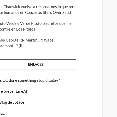
ul Chadwick vuelve a recordarnos lo que nos
ce humanos en Concrete: Stars Over Sand
tufo Verde y Verde Pitufo: Secretos que me
contré en Los Pitufos
abe George RR Martin…?: ¿Sabe
aremont…? (II)
ENLACES
s DC done something stupid today?
ré breve (EmeA)
 Blog de Jotace
LO!