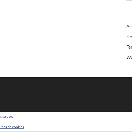
Ac
Fe
Fe
Wo
s su uso.
 Todos los derechos reservados
lítica de cookies