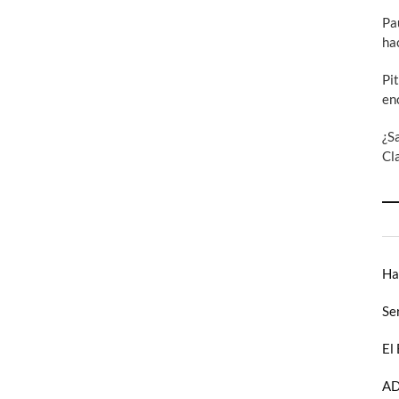
Pa
ha
Pi
en
¿S
Cl
Ha
Se
El
AD