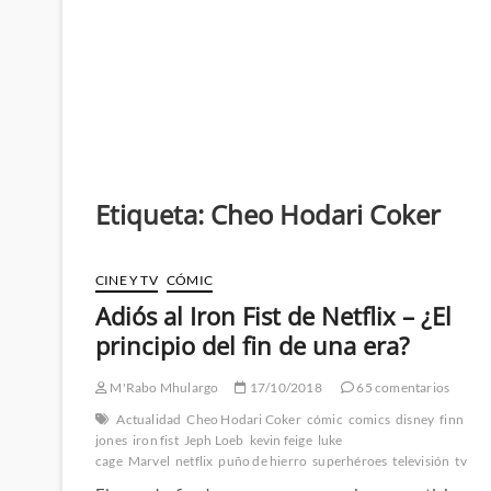
Etiqueta:
Cheo Hodari Coker
CINE Y TV
CÓMIC
Adiós al Iron Fist de Netflix – ¿El
principio del fin de una era?
M'Rabo Mhulargo
17/10/2018
65 comentarios
Actualidad
Cheo Hodari Coker
cómic
comics
disney
finn
jones
iron fist
Jeph Loeb
kevin feige
luke
cage
Marvel
netflix
puño de hierro
superhéroes
televisión
tv