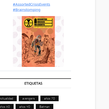
ETIQUETAS
Actualidad
avengers
años 70
años 80
años 90
Batman