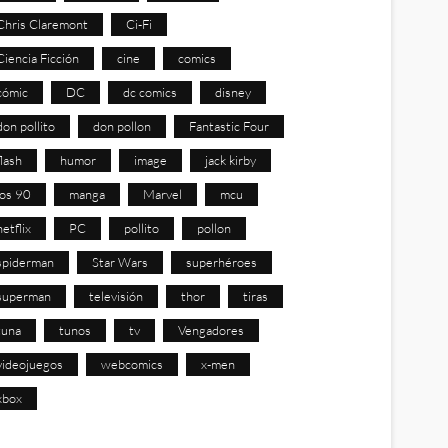
Chris Claremont
Ci-Fi
Ciencia Ficción
cine
comics
cómic
DC
dc comics
disney
don pollito
don pollon
Fantastic Four
flash
humor
image
jack kirby
los 90
manga
Marvel
mcu
netflix
PC
pollito
pollon
spiderman
Star Wars
superhéroes
superman
televisión
thor
tiras
tuna
tunos
tv
Vengadores
videojuegos
webcomics
x-men
xbox