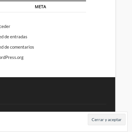
META
ceder
ed de entradas
ed de comentarios
rdPress.org