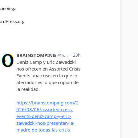
cío Vega
rdPress.org