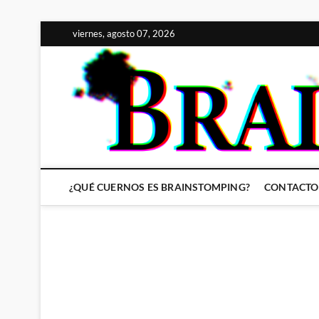
Saltar
viernes, agosto 07, 2026
al
contenido
¿QUÉ CUERNOS ES BRAINSTOMPING?
CONTACTO