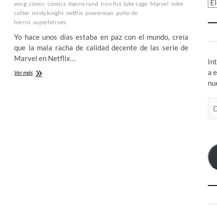
Ar
wing
cómic
comics
danny rand
iron fist
luke cage
Marvel
mike
colter
misty knight
netflix
powerman
puño de
hierro
superhéroes
Yo hace unos días estaba en paz con el mundo, creía
que la mala racha de calidad decente de las serie de
Marvel en Netflix…
In
a 
Segunda
Ver más
temporada
nu
de
Luke
Di
Cage
de
–
co
De
cuando
el
me
hicieron
sentir
esperanzas
solo
para
hacerlas
añicos