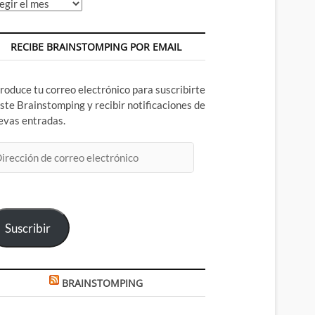
chivos
RECIBE BRAINSTOMPING POR EMAIL
troduce tu correo electrónico para suscribirte
este Brainstomping y recibir notificaciones de
evas entradas.
rección
rreo
ectrónico
Suscribir
BRAINSTOMPING