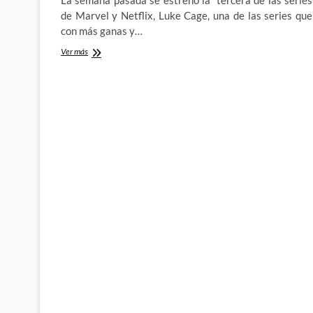
La semana pasada se estrenó la tercera de las series
de Marvel y Netflix, Luke Cage, una de las series que
con más ganas y…
Luke
Ver más
Cage
ha
llegado
a
Netflix,
pero…
Where's
my
Power-
Man,
honey?