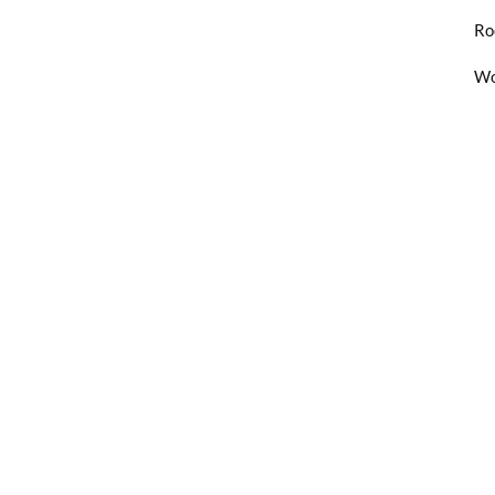
Ro
Wo