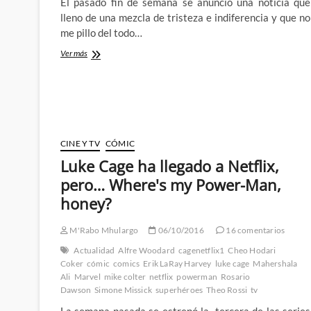
El pasado fin de semana se anuncio una noticia que
lleno de una mezcla de tristeza e indiferencia y que no
me pillo del todo…
Adiós
Ver más
al
Iron
Fist
de
Netflix
–
¿El
CINE Y TV
CÓMIC
principio
Luke Cage ha llegado a Netflix,
del
fin
pero… Where's my Power-Man,
de
honey?
una
era?
M'Rabo Mhulargo
06/10/2016
16 comentarios
Actualidad
Alfre Woodard
cagenetflix1
Cheo Hodari
Coker
cómic
comics
Erik LaRay Harvey
luke cage
Mahershala
Ali
Marvel
mike colter
netflix
powerman
Rosario
Dawson
Simone Missick
superhéroes
Theo Rossi
tv