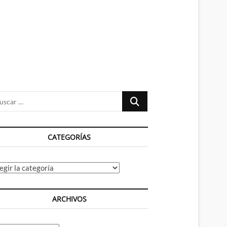
n
ú
Buscar
…
CATEGORÍAS
tegorías
ARCHIVOS