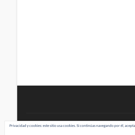
BRAINSTOMPING
Privacidad y cookies: este sitio usa cookies. Si continúas navegando por él, acepta
| Diseñado por:
Theme Freesia
|
WordPress
| ©