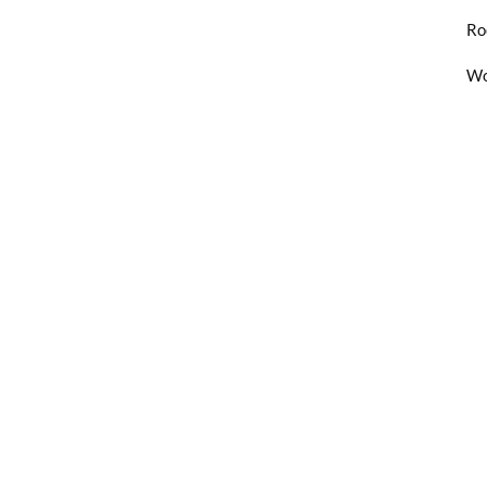
Ro
Wo