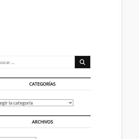
n
ú
Buscar
…
CATEGORÍAS
tegorías
ARCHIVOS