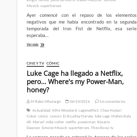
Missick
superhéroes
Ayer comencé con el repaso de los elementos
negativos que me había encontrado en la segunda
temporada del Iron Fist de Netflix, esa serie
esperaba…
Los
Ver más
otros
problemas
de
CINE Y TV
CÓMIC
la
Luke Cage ha llegado a Netflix,
segunda
temporada
pero… Where's my Power-Man,
del
honey?
Iron
Fist
de
M'Rabo Mhulargo
06/10/2016
16 comentarios
Netflix
–
Actualidad
Alfre Woodard
cagenetflix1
Cheo Hodari
2º
Coker
cómic
comics
Erik LaRay Harvey
luke cage
Mahershala
Parte
Ali
Marvel
mike colter
netflix
powerman
Rosario
Dawson
Simone Missick
superhéroes
Theo Rossi
tv