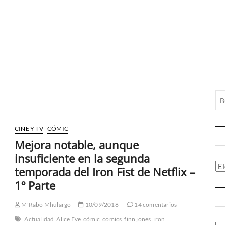
CINE Y TV
CÓMIC
Mejora notable, aunque
insuficiente en la segunda
Ca
temporada del Iron Fist de Netflix –
1º Parte
M'Rabo Mhulargo
10/09/2018
14 comentarios
Actualidad
Alice Eve
cómic
comics
finn jones
iron