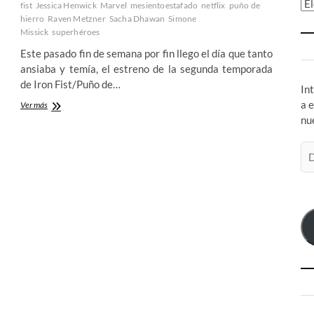
Ar
fist
Jessica Henwick
Marvel
mesientoestafado
netflix
puño de
hierro
Raven Metzner
Sacha Dhawan
Simone
Missick
superhéroes
Este pasado fin de semana por fin llego el día que tanto
ansiaba y temía, el estreno de la segunda temporada
de Iron Fist/Puño de…
In
a 
Mejora
Ver más
notable,
nu
aunque
insuficiente
Di
en
de
la
co
segunda
temporada
el
del
Iron
Fist
de
Netflix
–
1º
Parte