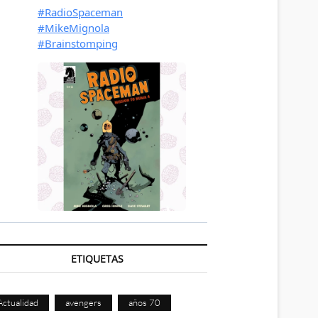
ETIQUETAS
Actualidad
avengers
años 70