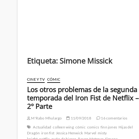
Etiqueta:
Simone Missick
CINE Y TV
CÓMIC
Los otros problemas de la segunda
temporada del Iron Fist de Netflix –
2º Parte
M'Rabo Mhulargo
11/09/2018
16 comentarios
Actualidad
colleen wing
cómic
comics
finn jones
Hijas del
Dragón
iron fist
Jessica Henwick
Marvel
misty
knight
netflix
puño de hierro
Raven Metzner
Simone