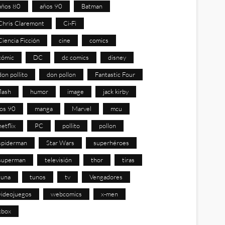
años 80
años 90
Batman
Chris Claremont
Ci-Fi
Ciencia Ficción
cine
comics
cómic
DC
dc comics
disney
don pollito
don pollon
Fantastic Four
flash
humor
image
jack kirby
los 90
manga
Marvel
mcu
netflix
PC
pollito
pollon
spiderman
Star Wars
superhéroes
superman
televisión
thor
tiras
tuna
tunos
tv
Vengadores
videojuegos
webcomics
x-men
xbox