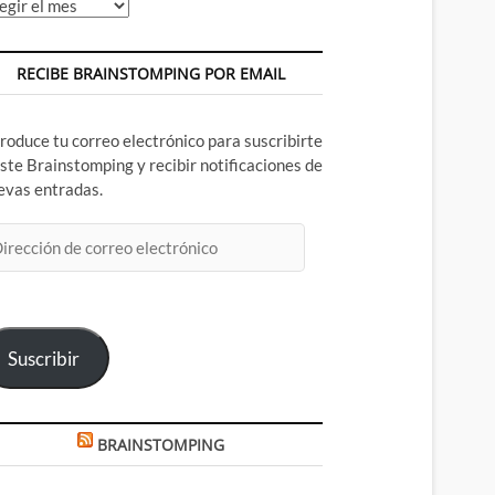
chivos
RECIBE BRAINSTOMPING POR EMAIL
troduce tu correo electrónico para suscribirte
este Brainstomping y recibir notificaciones de
evas entradas.
rección
rreo
ectrónico
Suscribir
BRAINSTOMPING