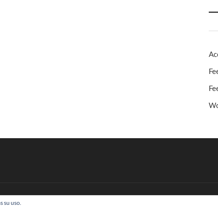
Ac
Fe
Fe
Wo
s su uso.
 Todos los derechos reservados