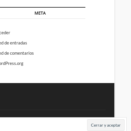
META
ceder
ed de entradas
ed de comentarios
rdPress.org