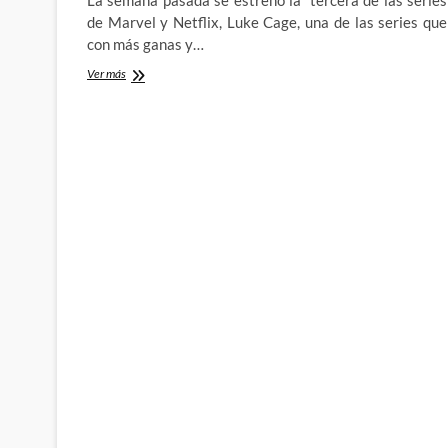
La semana pasada se estrenó la tercera de las series
de Marvel y Netflix, Luke Cage, una de las series que
con más ganas y…
Luke
Ver más
Cage
ha
llegado
a
Netflix,
pero…
Where's
my
Power-
Man,
honey?