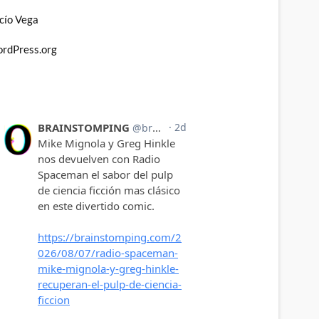
cío Vega
rdPress.org