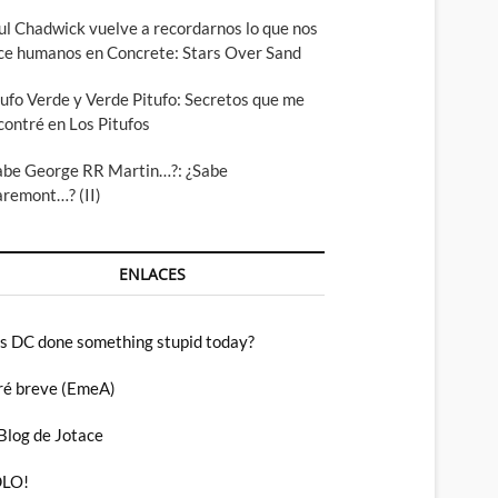
ul Chadwick vuelve a recordarnos lo que nos
ce humanos en Concrete: Stars Over Sand
tufo Verde y Verde Pitufo: Secretos que me
contré en Los Pitufos
abe George RR Martin…?: ¿Sabe
aremont…? (II)
ENLACES
s DC done something stupid today?
ré breve (EmeA)
 Blog de Jotace
LO!