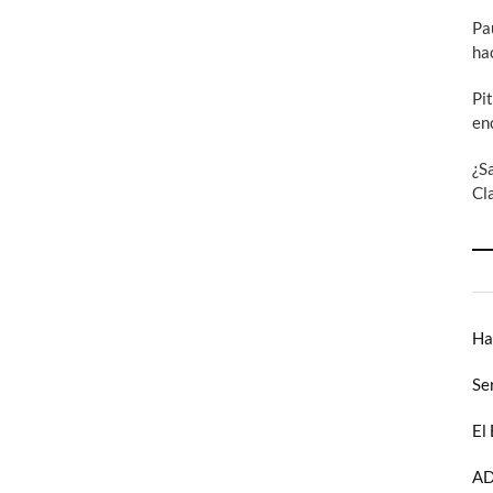
Pa
ha
Pi
en
¿S
Cl
Ha
Se
El
AD