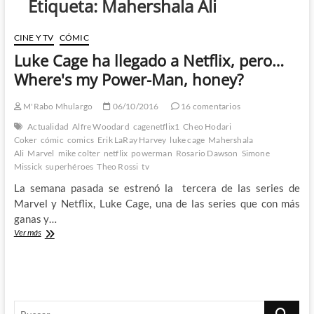
Etiqueta:
Mahershala Ali
CINE Y TV
CÓMIC
Luke Cage ha llegado a Netflix, pero…
Where's my Power-Man, honey?
M'Rabo Mhulargo
06/10/2016
16 comentarios
Actualidad
Alfre Woodard
cagenetflix1
Cheo Hodari
Coker
cómic
comics
Erik LaRay Harvey
luke cage
Mahershala
Ali
Marvel
mike colter
netflix
powerman
Rosario Dawson
Simone
Missick
superhéroes
Theo Rossi
tv
La semana pasada se estrenó la tercera de las series de
Marvel y Netflix, Luke Cage, una de las series que con más
ganas y…
Luke
Ver más
Cage
ha
llegado
a
Netflix,
Buscar
pero…