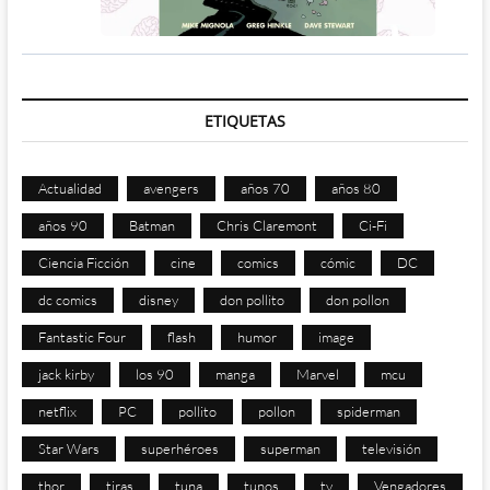
ETIQUETAS
Actualidad
avengers
años 70
años 80
años 90
Batman
Chris Claremont
Ci-Fi
Ciencia Ficción
cine
comics
cómic
DC
dc comics
disney
don pollito
don pollon
Fantastic Four
flash
humor
image
jack kirby
los 90
manga
Marvel
mcu
netflix
PC
pollito
pollon
spiderman
Star Wars
superhéroes
superman
televisión
thor
tiras
tuna
tunos
tv
Vengadores