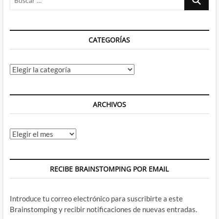
Where's
…
my
Power-
Man,
CATEGORÍAS
honey?
Categorías
ARCHIVOS
Archivos
RECIBE BRAINSTOMPING POR EMAIL
Introduce tu correo electrónico para suscribirte a este
Brainstomping y recibir notificaciones de nuevas entradas.