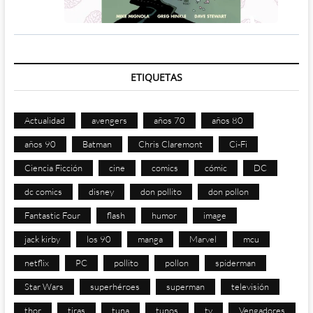
ETIQUETAS
Actualidad
avengers
años 70
años 80
años 90
Batman
Chris Claremont
Ci-Fi
Ciencia Ficción
cine
comics
cómic
DC
dc comics
disney
don pollito
don pollon
Fantastic Four
flash
humor
image
jack kirby
los 90
manga
Marvel
mcu
netflix
PC
pollito
pollon
spiderman
Star Wars
superhéroes
superman
televisión
thor
tiras
tuna
tunos
tv
Vengadores