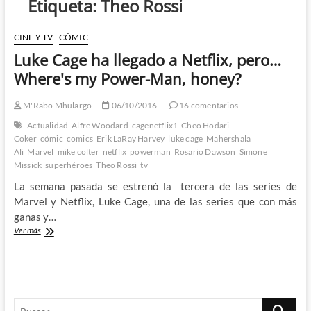
Etiqueta:
Theo Rossi
CINE Y TV
CÓMIC
Luke Cage ha llegado a Netflix, pero…
Where's my Power-Man, honey?
M'Rabo Mhulargo
06/10/2016
16 comentarios
Actualidad
Alfre Woodard
cagenetflix1
Cheo Hodari
Coker
cómic
comics
Erik LaRay Harvey
luke cage
Mahershala
Ali
Marvel
mike colter
netflix
powerman
Rosario Dawson
Simone
Missick
superhéroes
Theo Rossi
tv
La semana pasada se estrenó la tercera de las series de
Marvel y Netflix, Luke Cage, una de las series que con más
ganas y…
Luke
Ver más
Cage
ha
llegado
a
Netflix,
Buscar
pero…