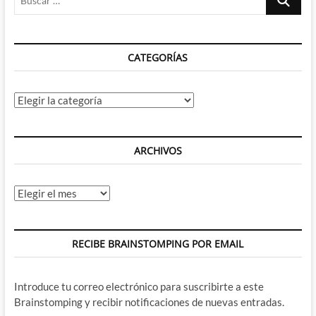
Where's
…
my
Power-
Man,
CATEGORÍAS
honey?
Categorías
ARCHIVOS
Archivos
RECIBE BRAINSTOMPING POR EMAIL
Introduce tu correo electrónico para suscribirte a este
Brainstomping y recibir notificaciones de nuevas entradas.