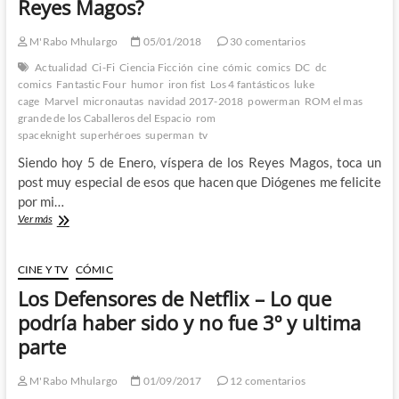
Reyes Magos?
cuando
me
M'Rabo Mhulargo
05/01/2018
30 comentarios
hicieron
sentir
Actualidad
Ci-Fi
Ciencia Ficción
cine
cómic
comics
DC
dc
esperanzas
comics
Fantastic Four
humor
iron fist
Los 4 fantásticos
luke
solo
cage
Marvel
micronautas
navidad 2017-2018
powerman
ROM el mas
para
grande de los Caballeros del Espacio
rom
hacerlas
spaceknight
superhéroes
superman
tv
añicos
Siendo hoy 5 de Enero, víspera de los Reyes Magos, toca un
post muy especial de esos que hacen que Diógenes me felicite
por mi…
¿Que
Ver más
le
pide
M’Rabo
CINE Y TV
CÓMIC
Mhulargo
Los Defensores de Netflix – Lo que
a
los
podría haber sido y no fue 3º y ultima
Reyes
parte
Magos?
M'Rabo Mhulargo
01/09/2017
12 comentarios