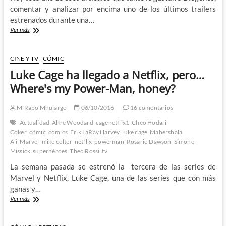
comentar y analizar por encima uno de los últimos trailers
estrenados durante una…
La
Ver más
Comicon
de
Nueva
CINE Y TV
CÓMIC
York
Luke Cage ha llegado a Netflix, pero…
nos
trae
Where's my Power-Man, honey?
un
nuevo
M'Rabo Mhulargo
06/10/2016
16 comentarios
tráiler
del
Actualidad
Alfre Woodard
cagenetflix1
Cheo Hodari
Iron
Coker
cómic
comics
Erik LaRay Harvey
luke cage
Mahershala
Fist
Ali
Marvel
mike colter
netflix
powerman
Rosario Dawson
Simone
de
Missick
superhéroes
Theo Rossi
tv
Netflix
La semana pasada se estrenó la tercera de las series de
Marvel y Netflix, Luke Cage, una de las series que con más
ganas y…
Luke
Ver más
Cage
ha
llegado