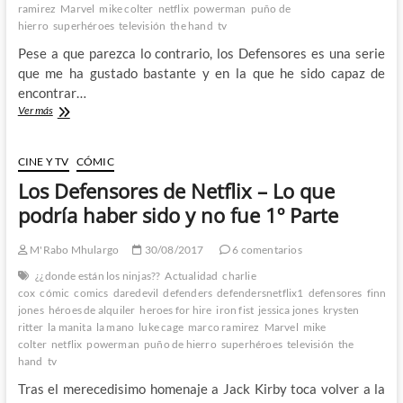
y
ramirez
Marvel
mike colter
netflix
powerman
puño de
ultima
hierro
superhéroes
televisión
the hand
tv
parte
Pese a que parezca lo contrario, los Defensores es una serie
que me ha gustado bastante y en la que he sido capaz de
encontrar…
Los
Ver más
Defensores
de
Netflix
CINE Y TV
CÓMIC
–
Los Defensores de Netflix – Lo que
Lo
que
podría haber sido y no fue 1º Parte
podría
haber
M'Rabo Mhulargo
30/08/2017
6 comentarios
sido
y
¿¿donde están los ninjas??
Actualidad
charlie
no
cox
cómic
comics
daredevil
defenders
defendersnetflix1
defensores
finn
fue
jones
héroes de alquiler
heroes for hire
iron fist
jessica jones
krysten
2º
ritter
la manita
la mano
luke cage
marco ramirez
Marvel
mike
Parte
colter
netflix
powerman
puño de hierro
superhéroes
televisión
the
hand
tv
Tras el merecedisimo homenaje a Jack Kirby toca volver a la