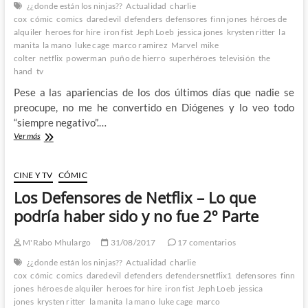
¿¿donde están los ninjas??
Actualidad
charlie
cox
cómic
comics
daredevil
defenders
defensores
finn jones
héroes de
alquiler
heroes for hire
iron fist
Jeph Loeb
jessica jones
krysten ritter
la
manita
la mano
luke cage
marco ramirez
Marvel
mike
colter
netflix
powerman
puño de hierro
superhéroes
televisión
the
hand
tv
Pese a las apariencias de los dos últimos días que nadie se
preocupe, no me he convertido en Diógenes y lo veo todo
“siempre negativo”.…
Los
Ver más
Defensores
de
Netflix
CINE Y TV
CÓMIC
–
Los Defensores de Netflix – Lo que
Lo
que
podría haber sido y no fue 2º Parte
podría
haber
M'Rabo Mhulargo
31/08/2017
17 comentarios
sido
y
¿¿donde están los ninjas??
Actualidad
charlie
no
cox
cómic
comics
daredevil
defenders
defendersnetflix1
defensores
finn
fue
jones
héroes de alquiler
heroes for hire
iron fist
Jeph Loeb
jessica
3º
jones
krysten ritter
la manita
la mano
luke cage
marco