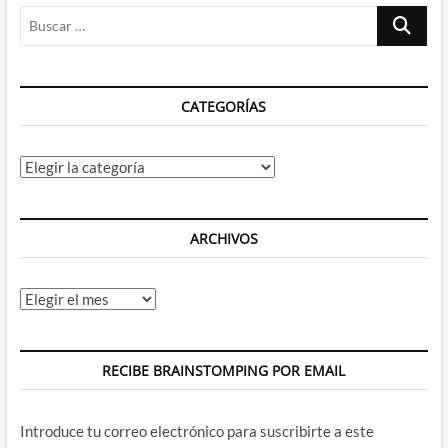
Cage
Buscar
y
su
…
amigo
el
blanquito
CATEGORÍAS
tonto
Categorías
ARCHIVOS
Archivos
RECIBE BRAINSTOMPING POR EMAIL
Introduce tu correo electrónico para suscribirte a este