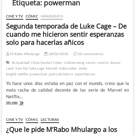
Etiqueta:
powerman
CINE Y TV
CÓMIC
MRABISMOS
Segunda temporada de Luke Cage – De
cuando me hicieron sentir esperanzas
solo para hacerlas añicos
M'Rabo Mhulargo
28/06/2018
20 comentarios
Actualidad
Cheo Hodari Coker
colleen wing
cómic
comics
danny
rand
iron fist
luke cage
Marvel
mike colter
misty
knight
netflix
powerman
puño de hierro
superhéroes
Yo hace unos días estaba en paz con el mundo, creía que la
mala racha de calidad decente de las serie de Marvel en
Netflix…
Segunda
Ver más
temporada
de
Luke
CINE Y TV
CÓMIC
LECTURAS
Cage
¿Que le pide M’Rabo Mhulargo a los
–
De