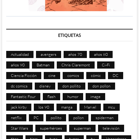
ETIQUETAS
Actualidad
avengers
años 70
años 80
años 90
Batman
Chris Claremont
Ci-Fi
Ciencia Ficción
cine
comics
cómic
DC
dc comics
disney
don pollito
don pollon
Fantastic Four
flash
humor
image
jack kirby
los 90
manga
Marvel
mcu
netflix
PC
pollito
pollon
spiderman
Star Wars
superhéroes
superman
televisión
thor
tiras
tuna
tunos
tv
Vengadores