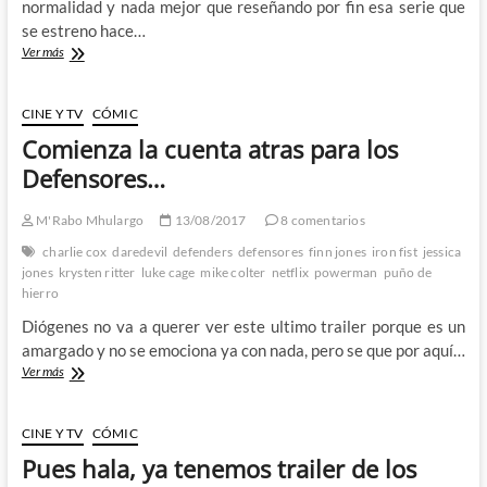
normalidad y nada mejor que reseñando por fin esa serie que
se estreno hace…
Los
Ver más
Defensores
de
Netflix
CINE Y TV
CÓMIC
–
Comienza la cuenta atras para los
Lo
que
Defensores…
podría
haber
M'Rabo Mhulargo
13/08/2017
8 comentarios
sido
y
charlie cox
daredevil
defenders
defensores
finn jones
iron fist
jessica
no
jones
krysten ritter
luke cage
mike colter
netflix
powerman
puño de
fue
hierro
1º
Diógenes no va a querer ver este ultimo trailer porque es un
Parte
amargado y no se emociona ya con nada, pero se que por aquí…
Comienza
Ver más
la
cuenta
atras
CINE Y TV
CÓMIC
para
Pues hala, ya tenemos trailer de los
los