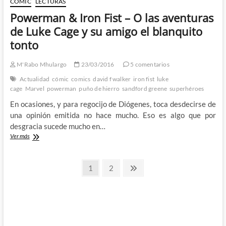
CÓMIC
LECTURAS
a
Powerman & Iron Fist – O las aventuras
Netflix,
pero…
de Luke Cage y su amigo el blanquito
Where's
tonto
my
Power-
Man,
M'Rabo Mhulargo
23/03/2016
5 comentarios
honey?
Actualidad
cómic
comics
david f walker
iron fist
luke
cage
Marvel
powerman
puño de hierro
sandford greene
superhéroes
En ocasiones, y para regocijo de Diógenes, toca desdecirse de
una opinión emitida no hace mucho. Eso es algo que por
desgracia sucede mucho en…
Powerman
Ver más
&
Iron
Paginación
Fist
Página
Página
Página
1
2
–
siguiente
de
O
las
entradas
aventuras
de
Luke