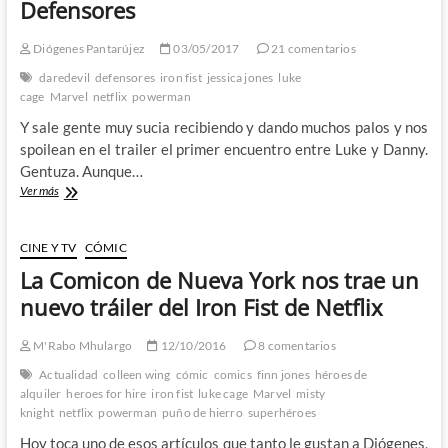
Defensores…
Defensores
Diógenes Pantarújez
03/05/2017
21 comentarios
daredevil
defensores
iron fist
jessica jones
luke
cage
Marvel
netflix
powerman
Y sale gente muy sucia recibiendo y dando muchos palos y nos
spoilean en el trailer el primer encuentro entre Luke y Danny.
Gentuza. Aunque…
Pues
Ver más
hala,
ya
tenemos
CINE Y TV
CÓMIC
trailer
La Comicon de Nueva York nos trae un
de
los
nuevo tráiler del Iron Fist de Netflix
Defensores
M'Rabo Mhulargo
12/10/2016
8 comentarios
Actualidad
colleen wing
cómic
comics
finn jones
héroes de
alquiler
heroes for hire
iron fist
luke cage
Marvel
misty
knight
netflix
powerman
puño de hierro
superhéroes
Hoy toca uno de esos artículos que tanto le gustan a Diógenes,