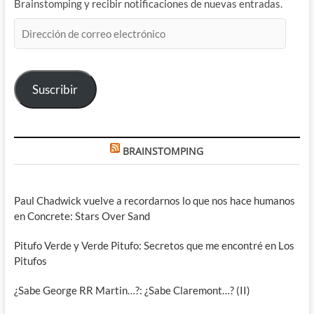
Brainstomping y recibir notificaciones de nuevas entradas.
Dirección
de
correo
electrónico
Suscribir
BRAINSTOMPING
Paul Chadwick vuelve a recordarnos lo que nos hace humanos
en Concrete: Stars Over Sand
Pitufo Verde y Verde Pitufo: Secretos que me encontré en Los
Pitufos
¿Sabe George RR Martin…?: ¿Sabe Claremont…? (II)