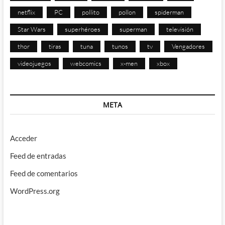
netflix
PC
pollito
pollon
spiderman
Star Wars
superhéroes
superman
televisión
thor
tiras
tuna
tunos
tv
Vengadores
videojuegos
webcomics
x-men
xbox
META
Acceder
Feed de entradas
Feed de comentarios
WordPress.org