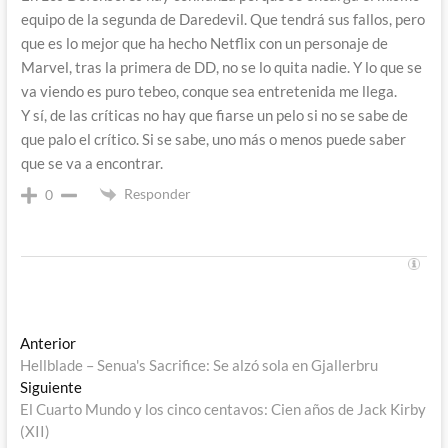
equipo de la segunda de Daredevil. Que tendrá sus fallos, pero
que es lo mejor que ha hecho Netflix con un personaje de
Marvel, tras la primera de DD, no se lo quita nadie. Y lo que se
va viendo es puro tebeo, conque sea entretenida me llega.
Y sí, de las críticas no hay que fiarse un pelo si no se sabe de
que palo el crítico. Si se sabe, uno más o menos puede saber
que se va a encontrar.
Responder
0
Navegación
Entrada
Anterior
anterior:
Hellblade – Senua's Sacrifice: Se alzó sola en Gjallerbru
de
Entrada
Siguiente
entradas
siguiente:
El Cuarto Mundo y los cinco centavos: Cien años de Jack Kirby
(XII)