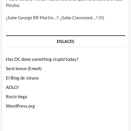
Pitufos
¿Sabe George RR Martin…?: ¿Sabe Claremont…? (II)
ENLACES
Has DC done something stupid today?
Seré breve (EmeA)
El Blog de Jotace
ADLO!
Rocío Vega
WordPress.org