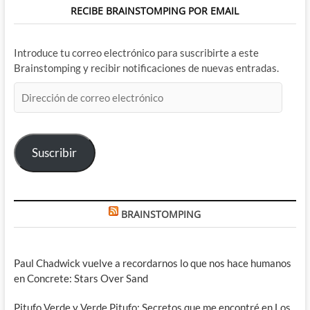
RECIBE BRAINSTOMPING POR EMAIL
Introduce tu correo electrónico para suscribirte a este
Brainstomping y recibir notificaciones de nuevas entradas.
Dirección
de
correo
electrónico
Suscribir
BRAINSTOMPING
Paul Chadwick vuelve a recordarnos lo que nos hace humanos
en Concrete: Stars Over Sand
Pitufo Verde y Verde Pitufo: Secretos que me encontré en Los