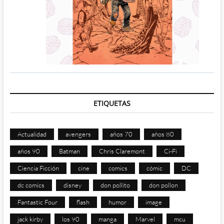
ETIQUETAS
Actualidad
avengers
años 70
años 80
años 90
Batman
Chris Claremont
Ci-Fi
Ciencia Ficción
cine
comics
cómic
DC
dc comics
disney
don pollito
don pollon
Fantastic Four
flash
humor
image
jack kirby
los 90
manga
Marvel
mcu