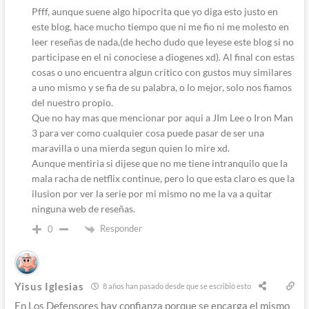
Pfff, aunque suene algo hipocrita que yo diga esto justo en
este blog, hace mucho tiempo que ni me fio ni me molesto en
leer reseñas de nada,(de hecho dudo que leyese este blog si no
participase en el ni conociese a diogenes xd). Al final con estas
cosas o uno encuentra algun critico con gustos muy similares
a uno mismo y se fia de su palabra, o lo mejor, solo nos fiamos
del nuestro propio.
Que no hay mas que mencionar por aqui a JIm Lee o Iron Man
3 para ver como cualquier cosa puede pasar de ser una
maravilla o una mierda segun quien lo mire xd.
Aunque mentiria si dijese que no me tiene intranquilo que la
mala racha de netflix continue, pero lo que esta claro es que la
ilusion por ver la serie por mi mismo no me la va a quitar
ninguna web de reseñas.
Responder
0
Yisus Iglesias
8 años han pasado desde que se escribió esto
En Los Defensores hay confianza porque se encarga el mismo