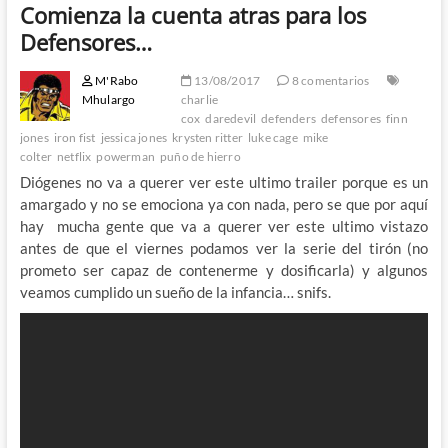
Comienza la cuenta atras para los
Defensores…
M'Rabo
13/08/2017
8 comentarios
Mhulargo
charlie
cox
daredevil
defenders
defensores
finn
jones
iron fist
jessica jones
krysten ritter
luke cage
mike
colter
netflix
powerman
puño de hierro
Diógenes no va a querer ver este ultimo trailer porque es un
amargado y no se emociona ya con nada, pero se que por aquí
hay mucha gente que va a querer ver este ultimo vistazo
antes de que el viernes podamos ver la serie del tirón (no
prometo ser capaz de contenerme y dosificarla) y algunos
veamos cumplido un sueño de la infancia… snifs.