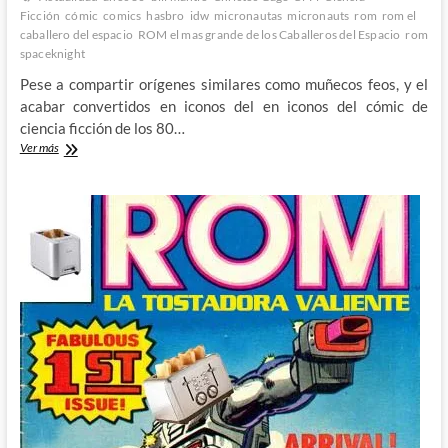
Ficción
cómic
comics
hasbro
idw
micronautas
micronauts
rom
rom el
caballero del espacio
ROM el mas grande de los Caballeros del Espacio
rom
spaceknight
Pese a compartir orígenes similares como muñecos feos, y el
acabar convertidos en iconos del en iconos del cómic de
ciencia ficción de los 80…
ROM
Ver más
&
los
Micronautas
–
Un
nuevo
comienzo
para
dos
clásicos
del
cómic