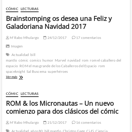
pide
M’Rabo
CÓMIC
LECTURAS
Mhulargo
Brainstomping os desea una Feliz y
a
los
Galadoriana Navidad 2017
Reyes
Magos?
M'Rabo Mhulargo
24/12/2017
17 comentarios
Imagen
Actualidad
bill
mantlo
cómic
comics
humor
Marvel
navidad
rom
rom el caballero del
espacio
ROM el mas grande de los Caballeros del Espacio
rom
spaceknight
Sal Buscema
superhéroes
Brainstomping
Ver más
os
desea
una
CÓMIC
LECTURAS
Feliz
ROM & los Micronautas – Un nuevo
y
Galadoriana
comienzo para dos clásicos del cómic
Navidad
2017
M'Rabo Mhulargo
21/12/2017
16 comentarios
Actualidad
años 80
bill mantlo
Christos Gage
Ci-Fi
Ciencia