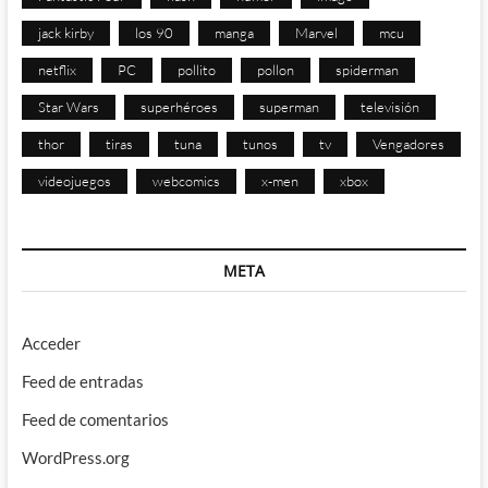
jack kirby
los 90
manga
Marvel
mcu
netflix
PC
pollito
pollon
spiderman
Star Wars
superhéroes
superman
televisión
thor
tiras
tuna
tunos
tv
Vengadores
videojuegos
webcomics
x-men
xbox
META
Acceder
Feed de entradas
Feed de comentarios
WordPress.org