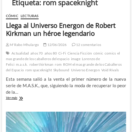
Etiqueta:
rom spaceknight
CÓMIC
LECTURAS
Llega al Universo Energon de Robert
Kirkman un héroe legendario
M'Rabo Mhulargo
12/06/2026
12 comentarios
Actualidad
años 70
años 80
Ci-Fi
Ciencia Ficción
cómic
comics
el
mas grande de los caballeros del espacio
image
Lorenzo de
Felici
m.a.s.k.
robert kirkman
rom
ROM el mas grande de los Caballeros
del Espacio
rom spaceknight
Skybound
Universo Energon
Void Rivals
Esta semana salió a la venta el primer número de la nueva
serie de M.A.S.K., que, siguiendo la moda de recuperar lo peor
de la…
Llega
Ver más
al
Universo
Energon
de
Robert
Kirkman