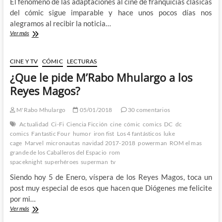
El fenómeno de las adaptaciones al cine de franquicias clásicas
15
del cómic sigue imparable y hace unos pocos días nos
:
alegramos al recibir la noticia…
Semana
de
ROM,
Ver más
los
el
bodorrios
mas
(III)
grande
CINE Y TV
CÓMIC
LECTURAS
de
¿Que le pide M’Rabo Mhulargo a los
los
Caballeros
Reyes Magos?
del
Espacio
M'Rabo Mhulargo
05/01/2018
30 comentarios
ya
tiene
Actualidad
Ci-Fi
Ciencia Ficción
cine
cómic
comics
DC
dc
guionista
comics
Fantastic Four
humor
iron fist
Los 4 fantásticos
luke
que
cage
Marvel
micronautas
navidad 2017-2018
powerman
ROM el mas
le
grande de los Caballeros del Espacio
rom
adapte
spaceknight
superhéroes
superman
tv
a
la
Siendo hoy 5 de Enero, víspera de los Reyes Magos, toca un
gran
post muy especial de esos que hacen que Diógenes me felicite
pantalla
por mi…
¿Que
Ver más
le