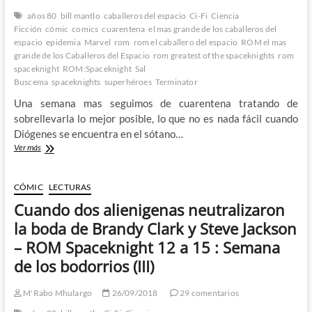
años 80
bill mantlo
caballeros del espacio
Ci-Fi
Ciencia
Ficción
cómic
comics
cuarentena
el mas grande de los caballeros del
espacio
epidemia
Marvel
rom
rom el caballero del espacio
ROM el mas
grande de los Caballeros del Espacio
rom greatest of the spaceknights
rom
spaceknight
ROM:Spaceknight
Sal
Buscema
spaceknights
superhéroes
Terminator
Una semana mas seguimos de cuarentena tratando de
sobrellevarla lo mejor posible, lo que no es nada fácil cuando
Diógenes se encuentra en el sótano…
De
Ver más
Cuarentena
en
Galador:
CÓMIC
LECTURAS
La
Cuando dos alienigenas neutralizaron
Plaga
Fantasma
la boda de Brandy Clark y Steve Jackson
y
– ROM Spaceknight 12 a 15 : Semana
el
origen
de los bodorrios (III)
del
mas
M'Rabo Mhulargo
26/09/2018
29 comentarios
trágico
de