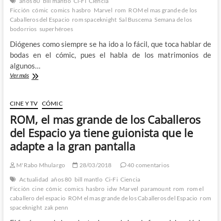
años 80
bill mantlo
Ci-Fi
Ciencia
los
Ficción
cómic
comics
hasbro
Marvel
rom
ROM el mas grande de los
Caballeros
Caballeros del Espacio
rom spaceknight
Sal Buscema
Semana de los
del
bodorrios
superhéroes
Espacio
Diógenes como siempre se ha ido a lo fácil, que toca hablar de
bodas en el cómic, pues el habla de los matrimonios de
algunos…
Cuando
Ver más
dos
alienigenas
neutralizaron
CINE Y TV
CÓMIC
la
ROM, el mas grande de los Caballeros
boda
de
del Espacio ya tiene guionista que le
Brandy
adapte a la gran pantalla
Clark
y
Steve
M'Rabo Mhulargo
28/03/2018
40 comentarios
Jackson
Actualidad
años 80
bill mantlo
Ci-Fi
Ciencia
–
Ficción
cine
cómic
comics
hasbro
idw
Marvel
paramount
rom
rom el
ROM
caballero del espacio
ROM el mas grande de los Caballeros del Espacio
rom
Spaceknight
spaceknight
zak penn
12
a