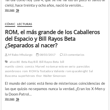
cielo), hace treinta y ocho años, nació la versión…
Feliz
Ver más
cumpleaños
al
mas
CÓMIC
LECTURAS
grande
ROM, el más grande de los Caballeros
de
los
del Espacio y Bill Rayos Beta
Caballeros
¿Separados al nacer?
del
Espacio
M'Rabo Mhulargo
08/03/2017
23 comentarios
años 80
Beta Ray Bill. Bill Rayos Beta
bill
mantlo
cómic
comics
Marvel
no tomar esto en serio
parecidos
asombrosos
rom
ROM la Tostadora Valiente
rom spaceknight
Sal
Buscema
superhéroes
thor
Walter Simonson
El mundo del comic está lleno de misteriosas coincidencias de
las que quizás no sepamos nunca la verdad. ¿Eran los X-Men y
la Doom Patrol…
ROM,
Ver más
el
más