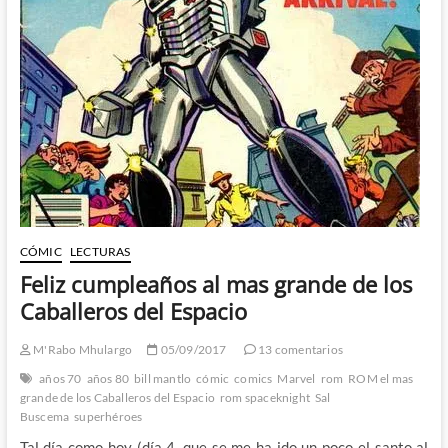
CÓMIC
LECTURAS
Feliz cumpleaños al mas grande de los
Caballeros del Espacio
M'Rabo Mhulargo
05/09/2017
13 comentarios
años 70
años 80
bill mantlo
cómic
comics
Marvel
rom
ROM el mas
grande de los Caballeros del Espacio
rom spaceknight
Sal
Buscema
superhéroes
Tal día como hoy (día 4, que se me ha ido un poco el santo al