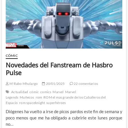
un
héroe
legendario
CÓMIC
Novedades del Fanstream de Hasbro
Pulse
M'Rabo Mhulargo
20/01/2025
22 comentarios
Actualidad
cómic
comics
Marvel
Marvel
Legends
Muñecos
rom
ROM el mas grande de los Caballeros del
Espacio
rom spaceknight
superhéroes
Diógenes ha vuelto a irse de picos pardos este fin de semana y
poco menos que me ha obligado a cubrirle este lunes porque
no…