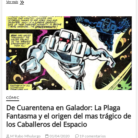
Novedades
Ver más
del
Fanstream
de
Hasbro
Pulse
CÓMIC
De Cuarentena en Galador: La Plaga
Fantasma y el origen del mas trágico de
los Caballeros del Espacio
M'Rabo Mhulargo
01/04/2020
19 comentarios