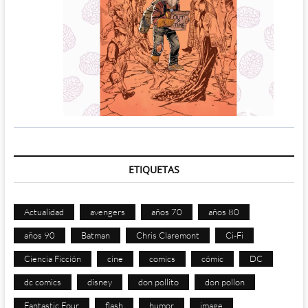
ETIQUETAS
Actualidad
avengers
años 70
años 80
años 90
Batman
Chris Claremont
Ci-Fi
Ciencia Ficción
cine
comics
cómic
DC
dc comics
disney
don pollito
don pollon
Fantastic Four
flash
humor
image