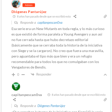
Admin
Diógenes Pantarújez
8 años han pasado desde que se escribió esto
Responde a
capitanpescan0va
Esa serie era un New Mutants en toda regla, y lo más curioso
es que existió de forma paralela a Young Avengers y aun así
no fue cerrada hasta que hubo decretazo editorial
(básicamente que se cerraba toda la historia de la iniciativa
con Siege y se la cargaron). No creo que fuera una maravilla,
pero aguantaba el tipo más que bien y era un refugio
recomendable para todos los que no comulgaban con los
Vengadores de Bendis.
Responder
0
capitanpescan0va
8 años han pasado desde que se escribió esto
Responde a
Diógenes Pantarújez
¿Que cerraban la trama de la Iniciativa con Siege? Si la serie