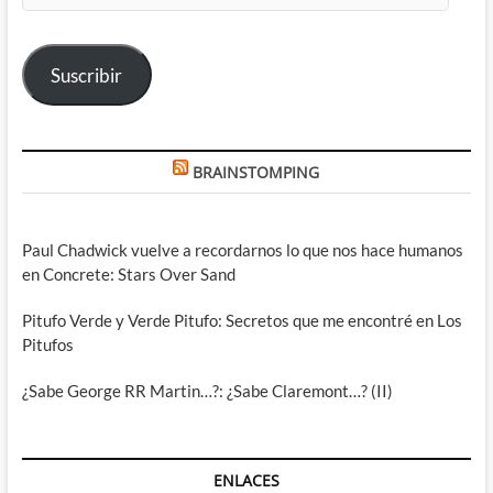
correo
electrónico
Suscribir
BRAINSTOMPING
Paul Chadwick vuelve a recordarnos lo que nos hace humanos
en Concrete: Stars Over Sand
Pitufo Verde y Verde Pitufo: Secretos que me encontré en Los
Pitufos
¿Sabe George RR Martin…?: ¿Sabe Claremont…? (II)
ENLACES