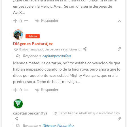
empezaba en la Heroic Age… Se cerró la serie después de
AvsX…
Responder
0
Admin
Diógenes Pantarújez
8 años han pasado desde que se escribió esto
Responde a
capitanpescan0va
Menuda metedura de zarpa, no? Yo estaba convencido de que
habían empezado cuando lo de la Iniciativa, pero ahora que lo
dices por aquel entonces estaba Mighty Avengers, que era la
predecesora. Debo de hacerme viejo…
Responder
0
capitanpescan0va
8 años han pasado desde que se escribió esto
Responde a
Diógenes Pantarújez