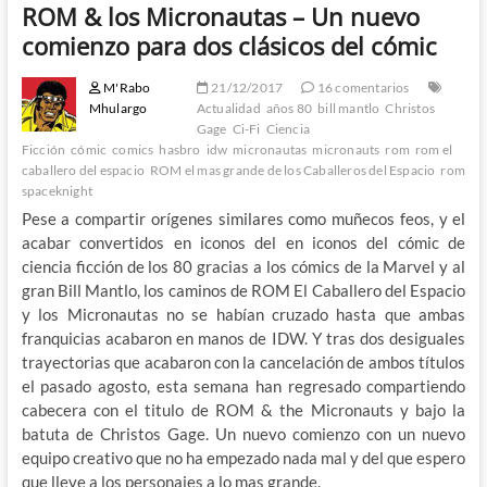
ROM & los Micronautas – Un nuevo
comienzo para dos clásicos del cómic
M'Rabo
21/12/2017
16 comentarios
Mhulargo
Actualidad
años 80
bill mantlo
Christos
Gage
Ci-Fi
Ciencia
Ficción
cómic
comics
hasbro
idw
micronautas
micronauts
rom
rom el
caballero del espacio
ROM el mas grande de los Caballeros del Espacio
rom
spaceknight
Pese a compartir orígenes similares como muñecos feos, y el
acabar convertidos en iconos del en iconos del cómic de
ciencia ficción de los 80 gracias a los cómics de la Marvel y al
gran Bill Mantlo, los caminos de ROM El Caballero del Espacio
y los Micronautas no se habían cruzado hasta que ambas
franquicias acabaron en manos de IDW. Y tras dos desiguales
trayectorias que acabaron con la cancelación de ambos títulos
el pasado agosto, esta semana han regresado compartiendo
cabecera con el titulo de ROM & the Micronauts y bajo la
batuta de Christos Gage. Un nuevo comienzo con un nuevo
equipo creativo que no ha empezado nada mal y del que espero
que lleve a los personajes a lo mas grande.