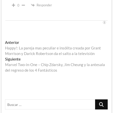
Responder
0
Navegación
Entrada
Anterior
anterior:
Happy!: La pareja mas peculiar e insólita creada por Grant
de
Morrison y Darick Robertson da el salto a la televisión
entradas
Entrada
Siguiente
siguiente:
Marvel Two-in-One – Chip Zdarsky, Jim Cheung y la antesala
del regreso de los 4 Fantásticos
Buscar
…