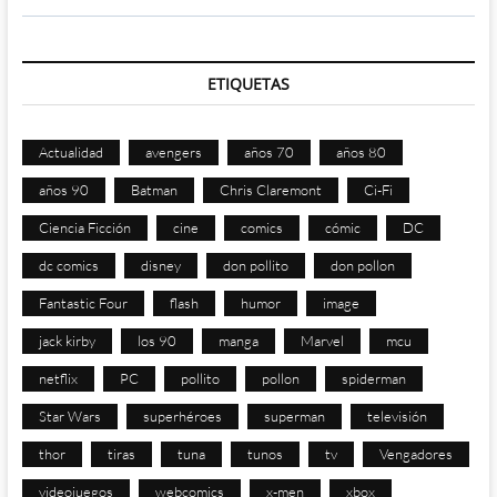
ETIQUETAS
Actualidad
avengers
años 70
años 80
años 90
Batman
Chris Claremont
Ci-Fi
Ciencia Ficción
cine
comics
cómic
DC
dc comics
disney
don pollito
don pollon
Fantastic Four
flash
humor
image
jack kirby
los 90
manga
Marvel
mcu
netflix
PC
pollito
pollon
spiderman
Star Wars
superhéroes
superman
televisión
thor
tiras
tuna
tunos
tv
Vengadores
videojuegos
webcomics
x-men
xbox