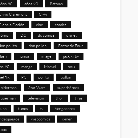
años 80
años 90
Batman
Chris Claremont
Ci-Fi
Ciencia Ficción
cine
comics
cómic
DC
dc comics
disney
don pollito
don pollon
Fantastic Four
flash
humor
image
jack kirby
los 90
manga
Marvel
mcu
netflix
PC
pollito
pollon
spiderman
Star Wars
superhéroes
superman
televisión
thor
tiras
tuna
tunos
tv
Vengadores
videojuegos
webcomics
x-men
xbox