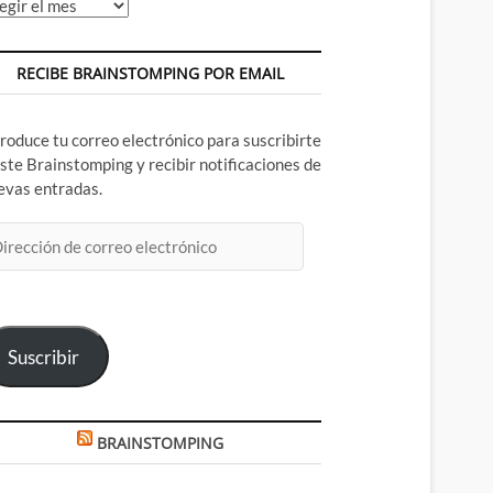
chivos
RECIBE BRAINSTOMPING POR EMAIL
troduce tu correo electrónico para suscribirte
este Brainstomping y recibir notificaciones de
evas entradas.
rección
rreo
ectrónico
Suscribir
BRAINSTOMPING