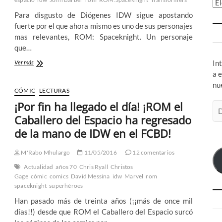
Ar
Para disgusto de Diógenes IDW sigue apostando
fuerte por el que ahora mismo es uno de sus personajes
mas relevantes, ROM: Spaceknight. Un personaje
que…
ROM
Ver más
In
vs
a 
Transformers:
nu
Shining
CÓMIC
LECTURAS
Armor
¡Por fin ha llegado el día! ¡ROM el
Di
–
El
de
Caballero del Espacio ha regresado
Caballero
co
de la mano de IDW en el FCBD!
del
el
Espacio
que
M'Rabo Mhulargo
11/05/2016
12 comentarios
es
Actualidad
años 70
Chris Ryall
Christos
mas
Gage
cómic
comics
David Messina
idw
Marvel
rom
de
spaceknight
superhéroes
lo
que
Han pasado más de treinta años (¡¡más de once mil
tus
días!!) desde que ROM el Caballero del Espacio surcó
ojos