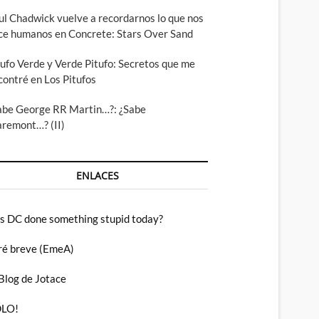
ul Chadwick vuelve a recordarnos lo que nos
ce humanos en Concrete: Stars Over Sand
tufo Verde y Verde Pitufo: Secretos que me
contré en Los Pitufos
abe George RR Martin…?: ¿Sabe
aremont…? (II)
ENLACES
s DC done something stupid today?
ré breve (EmeA)
 Blog de Jotace
LO!