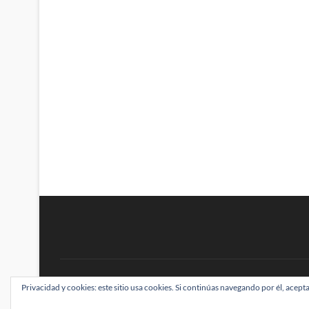
BRAINSTOMPING
Privacidad y cookies: este sitio usa cookies. Si continúas navegando por él, acepta
| Diseñado por:
Theme Freesia
|
WordPress
| ©