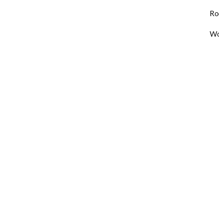
Ro
Wo