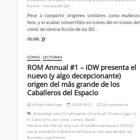
Espacio
rom spaceknight
Pese a compartir orígenes similares como muñecos
feos, y el acabar convertidos en iconos del en iconos del
cómic de ciencia ficción de los 80…
ROM
Ver más
&
los
Micronautas
CÓMIC
LECTURAS
–
ROM Annual #1 – IDW presenta el
Un
nuevo
nuevo (y algo decepcionante)
comienzo
origen del más grande de los
para
dos
Caballeros del Espacio
clásicos
del
M'Rabo Mhulargo
22/02/2017
28 comentarios
cómic
Actualidad
años 70
bill mantlo
Chris Ryall
Christos Gage
Ci-
Fi
Ciencia Ficción
cómic
comics
David
Messina
idw
Marvel
rom
rom el caballero del espacio
ROM el
mas grande de los Caballeros del Espacio
rom spaceknight
Sal
Buscema
superhéroes