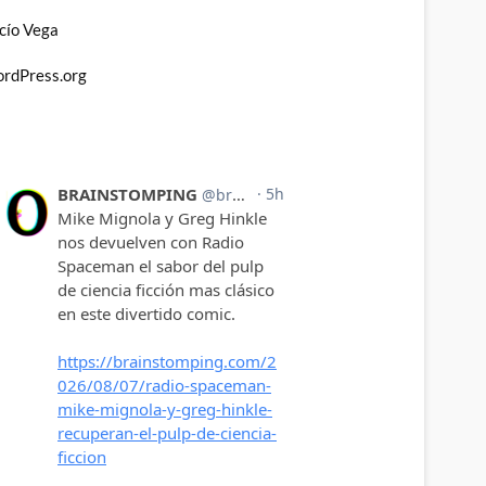
cío Vega
rdPress.org