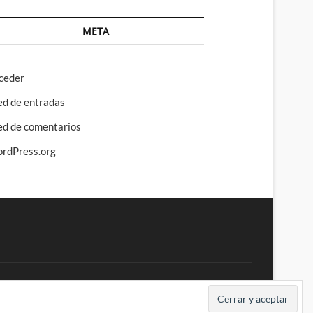
META
ceder
ed de entradas
ed de comentarios
rdPress.org