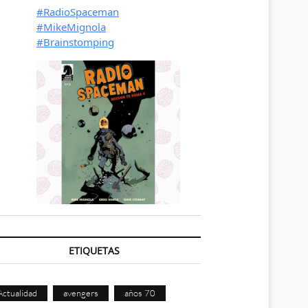
ETIQUETAS
Actualidad
avengers
años 70