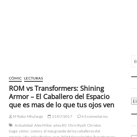
CÓMIC
LECTURAS
ROM vs Transformers: Shining
Armor – El Caballero del Espacio
Ca
que es mas de lo que tus ojos ven
M'Rabo Mhulargo
21/07/2017
63 comentarios
Actualidad
Alex Milne
años 80
Chris Ryall
Christos
rom
Gage
cómic
comics
el mas grande de los caballeros del
espacio
idw
John Barber
rom
ROM:Spaceknight
Transformers