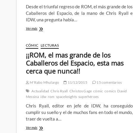
Desde el triunfal regreso de ROM, el más grande de los
Caballeros del Espacio, de la mano de Chris Ryall e
IDW, una pregunta había…
ROM
Ver más
Annual
#1
–
CÓMIC
LECTURAS
IDW
¡¡ROM, el mas grande de los
presenta
el
Caballeros del Espacio, esta mas
nuevo
cerca que nunca!!
(y
algo
decepcionante)
M'Rabo Mhulargo
11/12/2015
15 comentarios
origen
Actualidad
Chris Ryall
Christos Gage
cómic
comics
David
del
Messina
idw
rom
spaceknights
superhéroes
más
grande
Chris Ryall, editor en jefe de IDW, ha conseguido
de
cumplir su sueño y el de muchos fans en todo el mundo,
los
traer de vuelta a…
Caballeros
del
¡¡ROM,
Ver más
Espacio
el