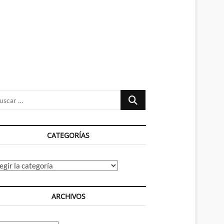
n
ú
Buscar
…
CATEGORÍAS
tegorías
ARCHIVOS