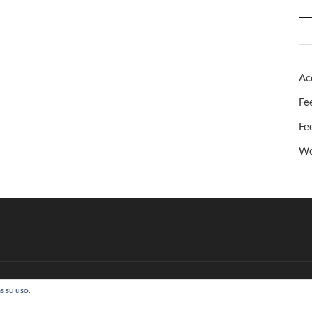
Ac
Fe
Fe
Wo
s su uso.
 Todos los derechos reservados