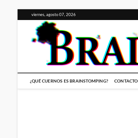
Saltar
viernes, agosto 07, 2026
al
contenido
¿QUÉ CUERNOS ES BRAINSTOMPING?
CONTACTO