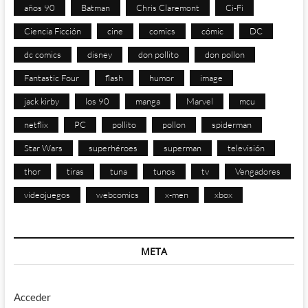
años 90
Batman
Chris Claremont
Ci-Fi
Ciencia Ficción
cine
comics
cómic
DC
dc comics
disney
don pollito
don pollon
Fantastic Four
flash
humor
image
jack kirby
los 90
manga
Marvel
mcu
netflix
PC
pollito
pollon
spiderman
Star Wars
superhéroes
superman
televisión
thor
tiras
tuna
tunos
tv
Vengadores
videojuegos
webcomics
x-men
xbox
META
Acceder