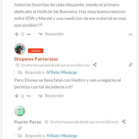
historias favoritas de cada dibujante, siendo el primero
dedicado al Hulk de Sal Buscema. Hay muy buena relacion
entre IDW y Marvel y una reedicion de ese material es mas
que posible!!ª!
Responder
0
Admin
Diógenes Pantarújez
10 años han pasado desde que se escribió esto
Responde a
M'Rabo Mhulargo
Pero Disney se lleva fatal con Hasbro y van a negarles el
permiso con tal de joderte a tí!
Responder
0
Pepito Perez
10 años han pasado desde que se escribió esto
Responde a
M'Rabo Mhulargo