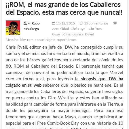
¡¡ROM, el mas grande de los Caballeros
del Espacio, esta mas cerca que nunca!!
M'Rabo
11/12/2015
15 comentarios
Mhulargo
Actualidad
Chris Ryall
Christos
Gage
cómic
comics
David
Messina
idw
rom
spaceknights
superhéroes
Chris Ryall, editor en jefe de IDW, ha conseguido cumplir su
sueño y el de muchos fans en todo el mundo, traer de vuelta a
uno de los héroes galácticos por excelencia del cómic de los
80, ROM el Caballero del Espacio. El personaje tendrá que
comenzar de nuevo al no poder utilizar todo lo que Marvel
creo en torno a el, pero leyendo
la sinopsis que IDW ha
colgado en su web
sabemos que lo básico se mantiene. Es el
mas grande de los Caballeros del Espacio, su gente lleva siglos
en guerra contra los Dire Wraiths y estos han utilizado su
habilidad para cambiar de forma para infiltrarse en la Tierra, a
donde les perseguirá su mayor enemigo… Pero para eso
tendremos que esperar hasta Mayo, cuando se publicará un
especial para el Free Comic-Book Day con una historia de 10