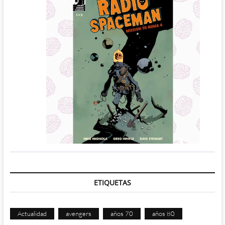
ETIQUETAS
Actualidad
avengers
años 70
años 80