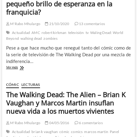
pequeño brillo de esperanza en la
franquicia?
M'Rabo Mhulargo
21/10/2020
13 comentarios
Actualidad
AMC
robert kirkman
televisión
tv
Waling Dead: World
Beyond
walking dead
zombies
Pese a que hace mucho que renegué tanto del cómic como de
la serie de televisión de The Walking Dead por una mezcla de
indiferencia…
The
Ver más
Walking
Dead:
World
CÓMIC
LECTURAS
Beyond
The Walking Dead: The Alien – Brian K
–
¿Un
Vaughan y Marcos Martin insuflan
pequeño
nueva vida a los muertos vivientes
brillo
de
esperanza
M'Rabo Mhulargo
04/05/2016
6 comentarios
en
Actualidad
brian k vaughan
cómic
comics
marcos martin
Panel
la