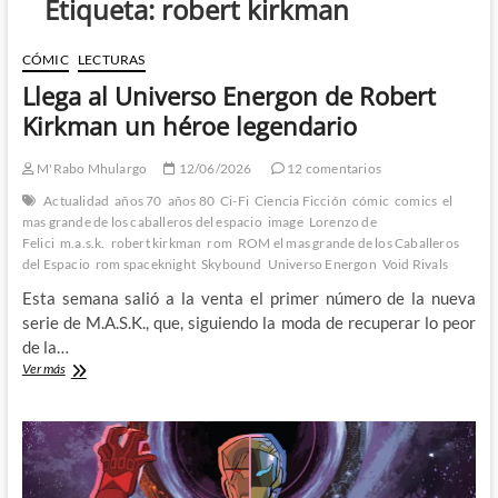
Etiqueta:
robert kirkman
CÓMIC
LECTURAS
Llega al Universo Energon de Robert
Kirkman un héroe legendario
M'Rabo Mhulargo
12/06/2026
12 comentarios
Actualidad
años 70
años 80
Ci-Fi
Ciencia Ficción
cómic
comics
el
mas grande de los caballeros del espacio
image
Lorenzo de
Felici
m.a.s.k.
robert kirkman
rom
ROM el mas grande de los Caballeros
del Espacio
rom spaceknight
Skybound
Universo Energon
Void Rivals
Esta semana salió a la venta el primer número de la nueva
serie de M.A.S.K., que, siguiendo la moda de recuperar lo peor
de la…
Llega
Ver más
al
Universo
Energon
de
Robert
Kirkman