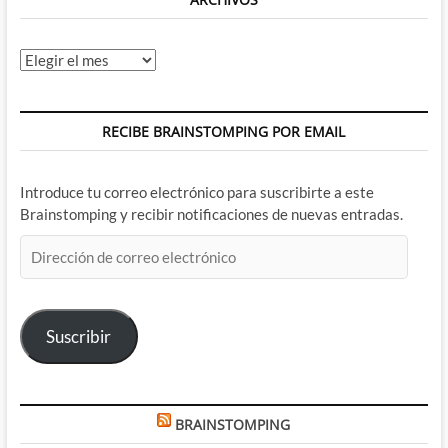
autores,
Fialkov
nos
Archivos
muestra
que
hay
al
RECIBE BRAINSTOMPING POR EMAIL
otro
lado
y
Introduce tu correo electrónico para suscribirte a este
Brubaker
y
Brainstomping y recibir notificaciones de nuevas entradas.
Philips
Dirección
vuelven
a
de
lo
correo
que
electrónico
mejor
Suscribir
se
les
da
BRAINSTOMPING