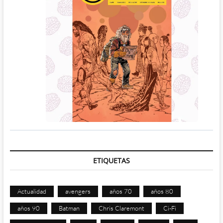
ETIQUETAS
Actualidad
avengers
años 70
años 80
años 90
Batman
Chris Claremont
Ci-Fi