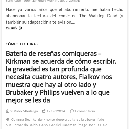
Syndicate
robert kirkman
walking dead
zombis
franquicia?
Hace ya varios años que el aburrimiento me había hecho
abandonar la lectura del comic de The Walking Dead (y
también su adaptación a televisión,…
The
Ver más
Walking
Dead:
The
CÓMIC
LECTURAS
Alien
Bateria de reseñas comiqueras –
–
Brian
Kirkman se acuerda de cómo escribir,
K
la gravedad es tan profunda que
Vaughan
y
necesita cuatro autores, Fialkov nos
Marcos
muestra que hay al otro lado y
Martin
insuflan
Brubaker y Philips vuelven a lo que
nueva
mejor se les da
vida
a
los
M'Rabo Mhulargo
12/09/2014
1 comentario
muertos
Corinna Bechko
dark horse
deep gravity
ed brubaker
fade
vivientes
out
Fernando Baldó
Gabo
Gabriel Hardman
image
Joshua Hale