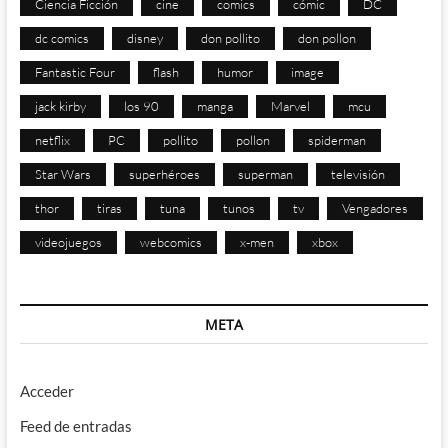
Ciencia Ficción
cine
comics
cómic
DC
dc comics
disney
don pollito
don pollon
Fantastic Four
flash
humor
image
jack kirby
los 90
manga
Marvel
mcu
netflix
PC
pollito
pollon
spiderman
Star Wars
superhéroes
superman
televisión
thor
tiras
tuna
tunos
tv
Vengadores
videojuegos
webcomics
x-men
xbox
META
Acceder
Feed de entradas