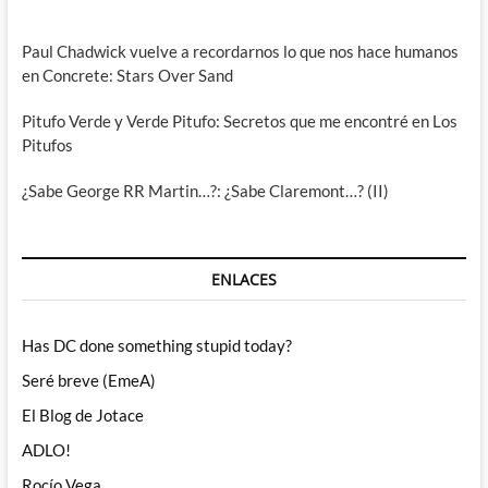
Paul Chadwick vuelve a recordarnos lo que nos hace humanos
en Concrete: Stars Over Sand
Pitufo Verde y Verde Pitufo: Secretos que me encontré en Los
Pitufos
¿Sabe George RR Martin…?: ¿Sabe Claremont…? (II)
ENLACES
Has DC done something stupid today?
Seré breve (EmeA)
El Blog de Jotace
ADLO!
Rocío Vega