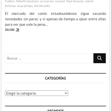
Fialkov
Mike Richardson
onni press
outcast
Paul Azaceta
robert
kirkman
sean philips
the life after
El mercado del comic estadounidense sigue sacando
novedades sin parar, y si apenas da tiempo a ojear entre ellas
para ver que vale la pena…
Bateria
Ver más
de
reseñas
comiqueras
–
Kirkman
Buscar
se
acuerda
…
de
cómo
escribir,
CATEGORÍAS
la
gravedad
es
tan
Categorías
profunda
que
necesita
cuatro
ARCHIVOS