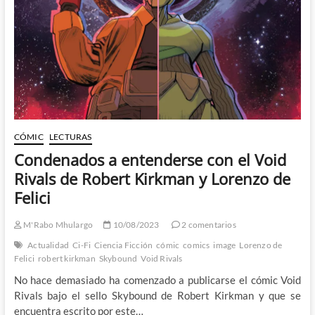
un
héroe
legendario
CÓMIC
LECTURAS
Condenados a entenderse con el Void
Rivals de Robert Kirkman y Lorenzo de
Felici
M'Rabo Mhulargo
10/08/2023
2 comentarios
Actualidad
Ci-Fi
Ciencia Ficción
cómic
comics
image
Lorenzo de
Felici
robert kirkman
Skybound
Void Rivals
No hace demasiado ha comenzado a publicarse el cómic Void
Rivals bajo el sello Skybound de Robert Kirkman y que se
encuentra escrito por este…