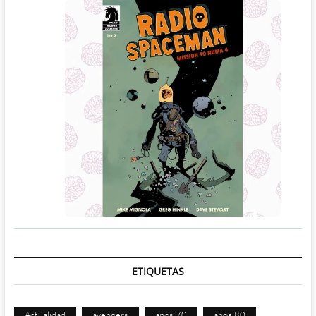
ETIQUETAS
Actualidad
avengers
años 70
años 80