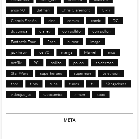
años 90
Batman
Chris Claremont
Ci-Fi
Ciencia Ficción
cine
comics
cómic
DC
dc comics
disney
don pollito
don pollon
Fantastic Four
flash
humor
image
jack kirby
los 90
manga
Marvel
mcu
netflix
PC
pollito
pollon
spiderman
Star Wars
superhéroes
superman
televisión
thor
tiras
tuna
tunos
tv
Vengadores
videojuegos
webcomics
x-men
xbox
META