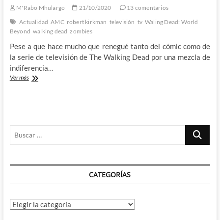
M'Rabo Mhulargo
21/10/2020
13 comentarios
Actualidad
AMC
robert kirkman
televisión
tv
Waling Dead: World
Beyond
walking dead
zombies
Pese a que hace mucho que renegué tanto del cómic como de
la serie de televisión de The Walking Dead por una mezcla de
indiferencia…
The
Ver más
Walking
Dead:
World
Beyond
–
Buscar
¿Un
pequeño
…
brillo
de
esperanza
CATEGORÍAS
en
la
franquicia?
Categorías