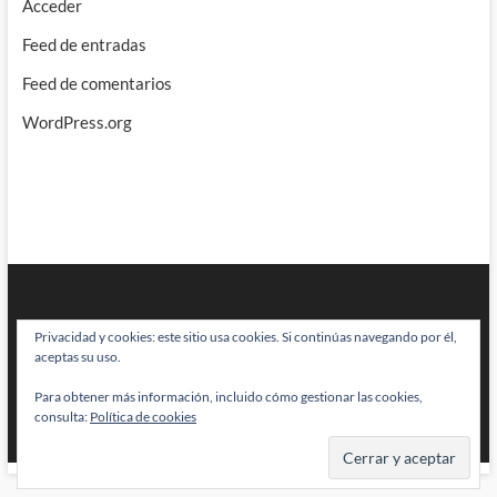
Acceder
Feed de entradas
Feed de comentarios
WordPress.org
Privacidad y cookies: este sitio usa cookies. Si continúas navegando por él,
aceptas su uso.
Para obtener más información, incluido cómo gestionar las cookies,
BRAINSTOMPING
| Diseñado por:
Theme Freesia
|
WordPress
| © Todos
consulta:
Política de cookies
los derechos reservados