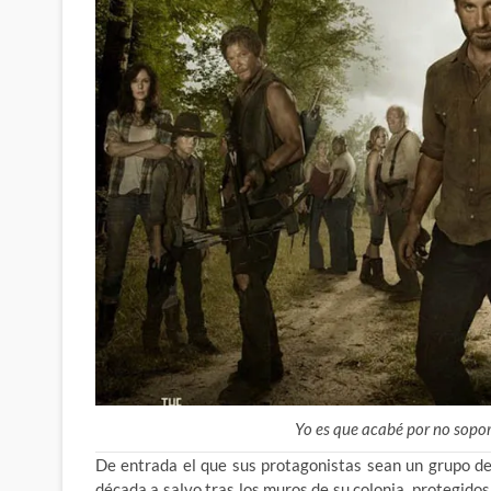
Yo es que acabé por no sopor
De entrada el que sus protagonistas sean un grupo d
década a salvo tras los muros de su colonia, protegidos