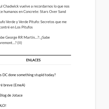
ul Chadwick vuelve a recordarnos lo que nos
ce humanos en Concrete: Stars Over Sand
tufo Verde y Verde Pitufo: Secretos que me
contré en Los Pitufos
abe George RR Martin…?: ¿Sabe
aremont…? (II)
ENLACES
s DC done something stupid today?
ré breve (EmeA)
 Blog de Jotace
LO!