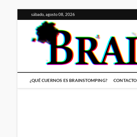
Saltar
sábado, agosto 08, 2026
al
contenido
¿QUÉ CUERNOS ES BRAINSTOMPING?
CONTACTO