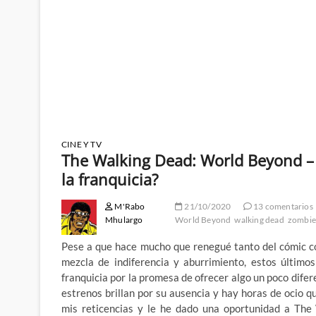
CINE Y TV
The Walking Dead: World Beyond –
la franquicia?
M'Rabo
21/10/2020
13 comentarios
Mhulargo
World Beyond
walking dead
zombie
Pese a que hace mucho que renegué tanto del cómic c
mezcla de indiferencia y aburrimiento, estos último
franquicia por la promesa de ofrecer algo un poco dife
estrenos brillan por su ausencia y hay horas de ocio qu
mis reticencias y le he dado una oportunidad a Th