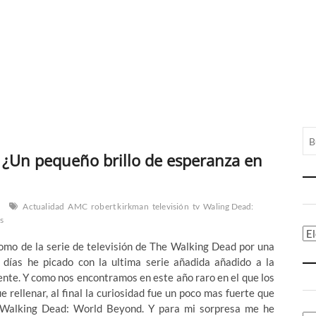
 ¿Un pequeño brillo de esperanza en
Actualidad
AMC
robert kirkman
televisión
tv
Waling Dead:
s
Ca
omo de la serie de televisión de The Walking Dead por una
s días he picado con la ultima serie añadida añadido a la
rente. Y como nos encontramos en este año raro en el que los
e rellenar, al final la curiosidad fue un poco mas fuerte que
e Walking Dead: World Beyond. Y para mi sorpresa me he