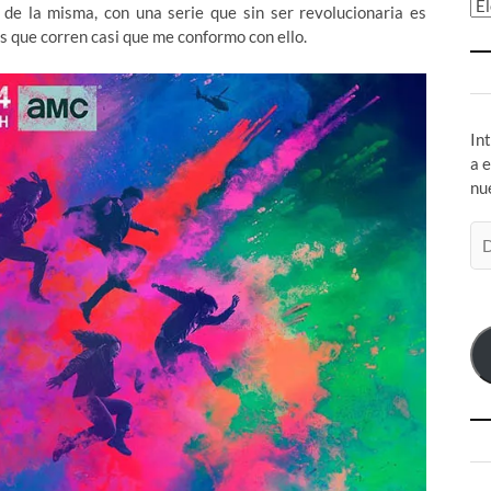
Ar
s de la misma, con una serie que sin ser revolucionaria es
 que corren casi que me conformo con ello.
In
a 
nu
Di
de
co
el