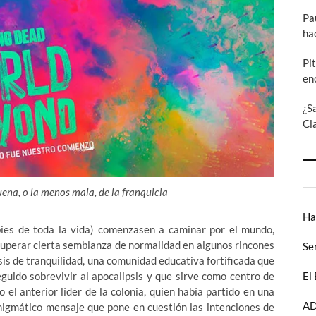
Pa
ha
Pi
en
¿S
Cl
uena, o la menos mala, de la franquicia
Ha
ies de toda la vida) comenzasen a caminar por el mundo,
uperar cierta semblanza de normalidad en algunos rincones
Se
s de tranquilidad, una comunidad educativa fortificada que
El
guido sobrevivir al apocalipsis y que sirve como centro de
el anterior líder de la colonia, quien había partido en una
AD
 enigmático mensaje que pone en cuestión las intenciones de