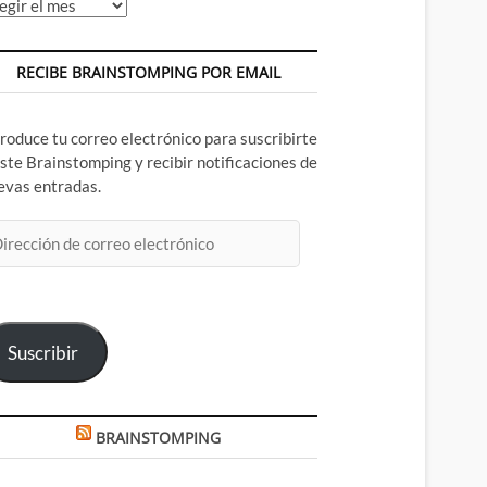
chivos
RECIBE BRAINSTOMPING POR EMAIL
troduce tu correo electrónico para suscribirte
este Brainstomping y recibir notificaciones de
evas entradas.
rección
rreo
ectrónico
Suscribir
BRAINSTOMPING