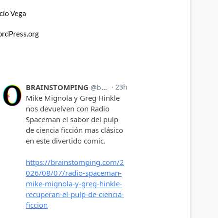
cío Vega
rdPress.org