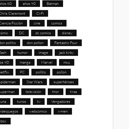
años 80
años 90
Batman
Chris Claremont
Ci-Fi
Ciencia Ficción
cine
comics
cómic
DC
dc comics
disney
don pollito
don pollon
Fantastic Four
flash
humor
image
jack kirby
los 90
manga
Marvel
mcu
netflix
PC
pollito
pollon
spiderman
Star Wars
superhéroes
superman
televisión
thor
tiras
tuna
tunos
tv
Vengadores
videojuegos
webcomics
x-men
xbox