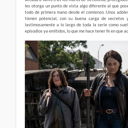
les otorga un punto de vista algo diferente al que pos
todo de primera mano desde el comienzo. Unos adoles
tienen potencial, con su buena carga de secretos y
lastimosamente a lo largo de toda la serie como suel
episodios ya emitidos, lo que me hace tener fe en que a