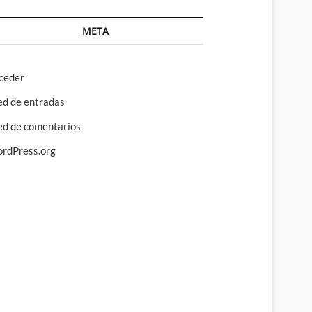
META
ceder
ed de entradas
ed de comentarios
rdPress.org