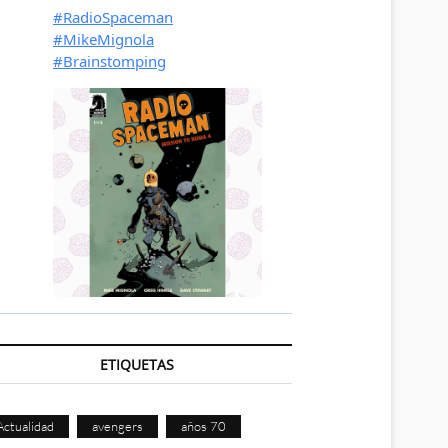
ETIQUETAS
Actualidad
avengers
años 70