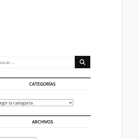
n
ú
Buscar
…
CATEGORÍAS
tegorías
ARCHIVOS