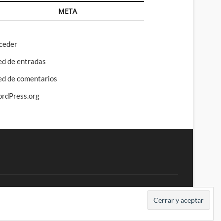
META
ceder
ed de entradas
ed de comentarios
rdPress.org