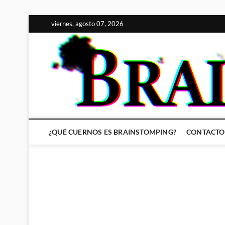
Saltar
viernes, agosto 07, 2026
al
contenido
¿QUÉ CUERNOS ES BRAINSTOMPING?
CONTACTO