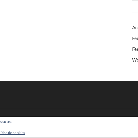
Ac
Fe
Fe
Wo
s su uso.
 Todos los derechos reservados
lítica de cookies