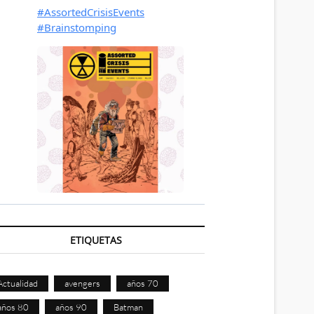
ETIQUETAS
Actualidad
avengers
años 70
años 80
años 90
Batman