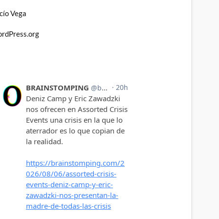
cío Vega
rdPress.org