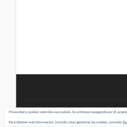
BRAINSTOMPING
Privacidad y cookies: este sitio usa cookies. Si continúas navegando por él, acepta
| Diseñado por:
Theme Freesia
|
WordPress
| ©
Para obtener más información, incluido cómo gestionar las cookies, consulta:
Po