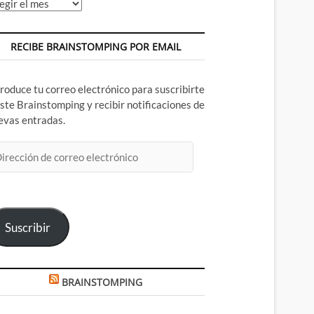
chivos
RECIBE BRAINSTOMPING POR EMAIL
troduce tu correo electrónico para suscribirte
este Brainstomping y recibir notificaciones de
evas entradas.
rección
rreo
ectrónico
Suscribir
BRAINSTOMPING