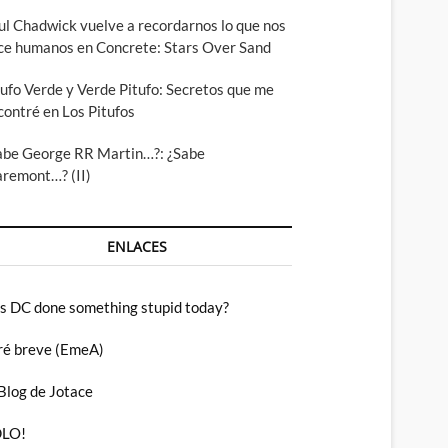
ul Chadwick vuelve a recordarnos lo que nos
ce humanos en Concrete: Stars Over Sand
tufo Verde y Verde Pitufo: Secretos que me
contré en Los Pitufos
abe George RR Martin…?: ¿Sabe
aremont…? (II)
ENLACES
s DC done something stupid today?
ré breve (EmeA)
 Blog de Jotace
LO!