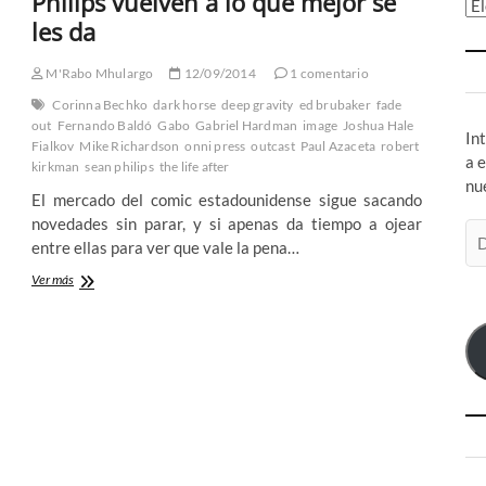
Philips vuelven a lo que mejor se
Ar
les da
M'Rabo Mhulargo
12/09/2014
1 comentario
Corinna Bechko
dark horse
deep gravity
ed brubaker
fade
out
Fernando Baldó
Gabo
Gabriel Hardman
image
Joshua Hale
In
Fialkov
Mike Richardson
onni press
outcast
Paul Azaceta
robert
a 
kirkman
sean philips
the life after
nu
El mercado del comic estadounidense sigue sacando
novedades sin parar, y si apenas da tiempo a ojear
Di
entre ellas para ver que vale la pena…
de
co
Bateria
Ver más
de
el
reseñas
comiqueras
–
Kirkman
se
acuerda
de
cómo
escribir,