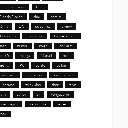
Chris Claremont
Ci-Fi
Ciencia Ficción
cine
comics
cómic
DC
dc comics
disney
don pollito
don pollon
Fantastic Four
flash
humor
image
jack kirby
los 90
manga
Marvel
mcu
netflix
PC
pollito
pollon
spiderman
Star Wars
superhéroes
superman
televisión
thor
tiras
tuna
tunos
tv
Vengadores
videojuegos
webcomics
x-men
xbox