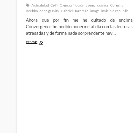
Actualidad
Ci-Fi
Ciencia Ficción
cómic
comics
Corinna
Bechko
deep gravity
Gabriel Hardman
image
invisible republic
Ahora que por fin me he quitado de encima
Convergence he podido ponerme al día con las lecturas
atrasadas y de forma nada sorprendente hay…
Invisible
Ver más
Republic
–
Gabriel
Hardman
y
Corinna
Bechko
en
la
búsqueda
de
la
verdad
a
cualquier
precio