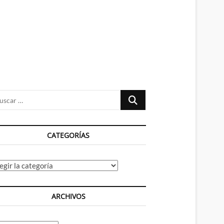
n
ú
Buscar
…
CATEGORÍAS
tegorías
ARCHIVOS