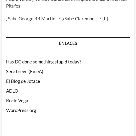
Pitufos
¿Sabe George RR Martin…?: ¿Sabe Claremont…? (II)
ENLACES
Has DC done something stupid today?
Seré breve (EmeA)
El Blog de Jotace
ADLO!
Rocío Vega
WordPress.org