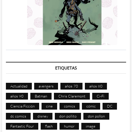
ETIQUETAS
Actualidad
avengers
años 70
años 80
años 90
Batman
Chris Claremont
Ci-Fi
Ciencia Ficción
cine
comics
cómic
DC
dc comics
disney
don pollito
don pollon
Fantastic Four
flash
humor
image