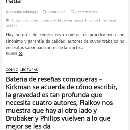
nada
contada
por
un
M'Rabo Mhulargo
12/08/2016
7 comentarios
idiota,
Actualidad
cómic
comics
ed brubaker
image
kill or be killed
sean
llena
phillips
de
ruido
Hay autores de comics cuyo nombre es prácticamente un
y
sinónimo y garantía de calidad, autores de cuyos trabajos no
furia
necesitas saber nada antes de lanzarte…
Kill
Ver más
or
be
Killed
CÓMIC
LECTURAS
–
Bateria de reseñas comiqueras –
Ed
Brubaker
Kirkman se acuerda de cómo escribir,
y
la gravedad es tan profunda que
Sean
Phillips
necesita cuatro autores, Fialkov nos
y
muestra que hay al otro lado y
el
comic
Brubaker y Philips vuelven a lo que
del
mejor se les da
que