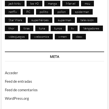
jack kirby
los 90
manga
Marvel
mcu
netflix
PC
pollito
pollon
spiderman
Star Wars
superhéroes
superman
televisión
thor
tiras
tuna
tunos
tv
Vengadores
videojuegos
webcomics
x-men
xbox
META
Acceder
Feed de entradas
Feed de comentarios
WordPress.org