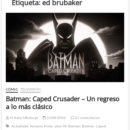
Etiqueta:
ed brubaker
CÓMIC
TELEVISIÓN
Batman: Caped Crusader – Un regreso
a lo más clásico
M'Rabo Mhulargo
15/08/2024
21 comentarios
Actualidad
Amazon Prime
años 90
Batman
Batman: Caped