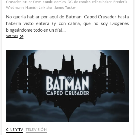
Crusader
bruce timm
cómic
comics
DC
dc comics
ed brubaker
Frederik
Wiedmann
Hamish Linklater
James Tucker
No quería hablar por aquí de Batman: Caped Crusader hasta
haberla visto entera (y con calma, que no soy Diógenes
bingeándome todo en un día)…
Batman:
Ver más
Caped
Crusader
–
Un
regreso
a
lo
más
clásico
CINE Y TV
TELEVISIÓN