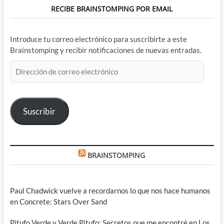
RECIBE BRAINSTOMPING POR EMAIL
Introduce tu correo electrónico para suscribirte a este
Brainstomping y recibir notificaciones de nuevas entradas.
Dirección
de
correo
electrónico
Suscribir
BRAINSTOMPING
Paul Chadwick vuelve a recordarnos lo que nos hace humanos
en Concrete: Stars Over Sand
Pitufo Verde y Verde Pitufo: Secretos que me encontré en Los