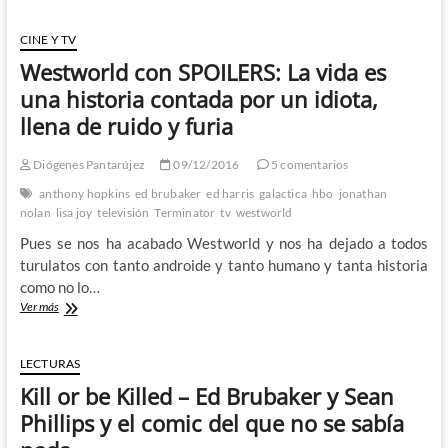
power
–
CINE Y TV
X-
Westworld con SPOILERS: La vida es
Men
498:
una historia contada por un idiota,
¿Son
llena de ruido y furia
los
cómics
accesibles
Diógenes Pantarújez
09/12/2016
5 comentarios
para
anthony hopkins
ed brubaker
ed harris
galactica
hbo
jonathan
los
nolan
lisa joy
televisión
Terminator
tv
westworld
nuevos
lectores?
Pues se nos ha acabado Westworld y nos ha dejado a todos
(VI)
turulatos con tanto androide y tanto humano y tanta historia
como no lo…
Westworld
Ver más
con
SPOILERS:
La
LECTURAS
vida
Kill or be Killed – Ed Brubaker y Sean
es
una
Phillips y el comic del que no se sabía
historia