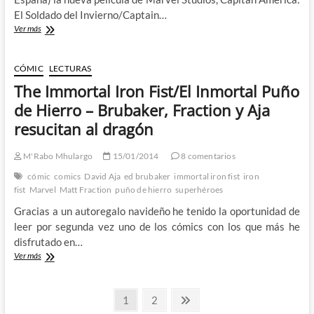
da
El Soldado del Invierno/Captain…
Capitán
Ver más
América:
El
Soldado
CÓMIC
LECTURAS
del
The Immortal Iron Fist/El Inmortal Puño
Invierno/Captain
América:
de Hierro – Brubaker, Fraction y Aja
The
resucitan al dragón
Winter
Soldier
–
M'Rabo Mhulargo
15/01/2014
8 comentarios
El
cómic
comics
David Aja
ed brubaker
immortal iron fist
iron
Regreso
fist
Marvel
Matt Fraction
puño de hierro
superhéroes
del
héroe
Gracias a un autoregalo navideño he tenido la oportunidad de
abanderado
leer por segunda vez uno de los cómics con los que más he
disfrutado en…
The
Ver más
Immortal
Iron
Paginación
Fist/El
Página
Página
Página
1
2
Inmortal