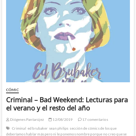
CÓMIC
Criminal – Bad Weekend: Lecturas para
el verano y el resto del año
Diógenes Pantarújez
12/08/2019
17 comentarios
Criminal
ed brubaker
sean philips
sección de cómics de los que
deberíamos hablar más pero ni le ponemos nombre porque no creo que se