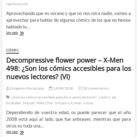
repita mucho
Aprovechando que es verano y que no nos mira nadie, vamos a
aprovechar para hablar de algunos cómics de los que no hemos
hablado lo…
Criminal
Ver más
–
Bad
Weekend:
CÓMIC
Lecturas
Decompressive flower power – X-Men
para
el
498: ¿Son los cómics accesibles para los
verano
nuevos lectores? (VI)
y
el
resto
Diógenes Pantarújez
14/08/2018
28 comentarios
del
¿Son los cómics accesibles para los nuevos lectores?
comics
ed
año
brubaker
Marvel
Mike Choi
Uncanny X-men
x-men
Dependiendo de vuestra edad, os puede parecer que el año
2008 está aquí al lado, que fue anteayer, mientras que para
otros es toda una…
Decompressive
Ver más
flower