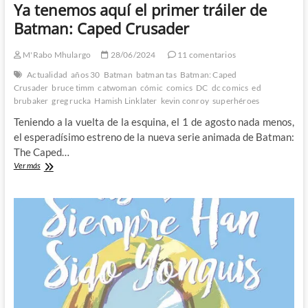
Ya tenemos aquí el primer tráiler de
Batman: Caped Crusader
M'Rabo Mhulargo
28/06/2024
11 comentarios
Actualidad
años 30
Batman
batman tas
Batman: Caped
Crusader
bruce timm
catwoman
cómic
comics
DC
dc comics
ed
brubaker
greg rucka
Hamish Linklater
kevin conroy
superhéroes
Teniendo a la vuelta de la esquina, el 1 de agosto nada menos,
el esperadísimo estreno de la nueva serie animada de Batman:
The Caped…
Ya
Ver más
tenemos
aquí
el
primer
tráiler
de
Batman:
Caped
Crusader