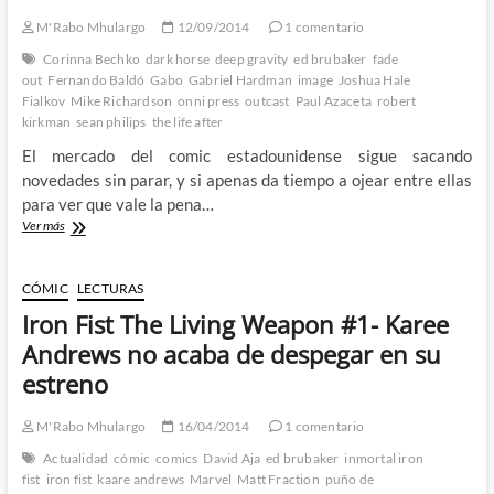
no
se
M'Rabo Mhulargo
12/09/2014
1 comentario
sabía
Corinna Bechko
dark horse
deep gravity
ed brubaker
fade
nada
out
Fernando Baldó
Gabo
Gabriel Hardman
image
Joshua Hale
Fialkov
Mike Richardson
onni press
outcast
Paul Azaceta
robert
kirkman
sean philips
the life after
El mercado del comic estadounidense sigue sacando
novedades sin parar, y si apenas da tiempo a ojear entre ellas
para ver que vale la pena…
Bateria
Ver más
de
reseñas
comiqueras
CÓMIC
LECTURAS
–
Iron Fist The Living Weapon #1- Karee
Kirkman
se
Andrews no acaba de despegar en su
acuerda
estreno
de
cómo
escribir,
M'Rabo Mhulargo
16/04/2014
1 comentario
la
Actualidad
cómic
comics
David Aja
ed brubaker
inmortal iron
gravedad
fist
iron fist
kaare andrews
Marvel
Matt Fraction
puño de
es