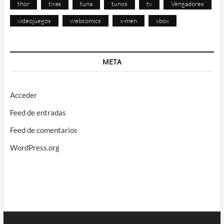
thor
tiras
tuna
tunos
tv
Vengadores
videojuegos
webcomics
x-men
xbox
META
Acceder
Feed de entradas
Feed de comentarios
WordPress.org