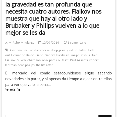
la gravedad es tan profunda que
en
la
necesita cuatro autores, Fialkov nos
búsqueda
muestra que hay al otro lado y
de
la
Brubaker y Philips vuelven a lo que
verdad
mejor se les da
a
cualquier
precio
M'Rabo Mhulargo
12/09/2014
1 comentario
Corinna Bechko
dark horse
deep gravity
ed brubaker
fade
out
Fernando Baldó
Gabo
Gabriel Hardman
image
Joshua Hale
Fialkov
Mike Richardson
onni press
outcast
Paul Azaceta
robert
kirkman
sean philips
the life after
El mercado del comic estadounidense sigue sacando
novedades sin parar, y si apenas da tiempo a ojear entre ellas
para ver que vale la pena…
Bateria
Ver más
de
reseñas
comiqueras
–
Kirkman