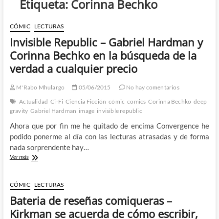
Etiqueta:
Corinna Bechko
CÓMIC
LECTURAS
Invisible Republic – Gabriel Hardman y
Corinna Bechko en la búsqueda de la
verdad a cualquier precio
M'Rabo Mhulargo
05/06/2015
No hay comentarios
Actualidad
Ci-Fi
Ciencia Ficción
cómic
comics
Corinna Bechko
deep
gravity
Gabriel Hardman
image
invisible republic
Ahora que por fin me he quitado de encima Convergence he
podido ponerme al día con las lecturas atrasadas y de forma
nada sorprendente hay…
Invisible
Ver más
Republic
–
Gabriel
CÓMIC
LECTURAS
Hardman
Bateria de reseñas comiqueras –
y
Corinna
Kirkman se acuerda de cómo escribir,
Bechko