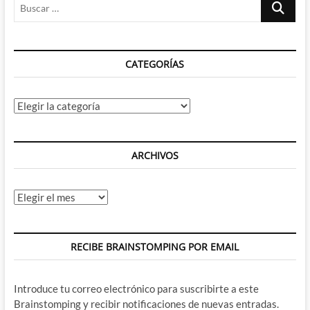
Buscar
se
acuerda
…
de
cómo
escribir,
CATEGORÍAS
la
gravedad
es
tan
Categorías
profunda
que
necesita
cuatro
ARCHIVOS
autores,
Fialkov
nos
Archivos
muestra
que
hay
al
RECIBE BRAINSTOMPING POR EMAIL
otro
lado
y
Introduce tu correo electrónico para suscribirte a este
Brubaker
y
Brainstomping y recibir notificaciones de nuevas entradas.