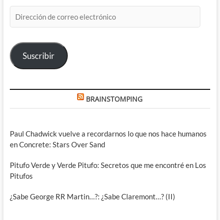
Philips
Dirección
vuelven
a
de
lo
correo
que
electrónico
mejor
Suscribir
se
les
da
BRAINSTOMPING
Paul Chadwick vuelve a recordarnos lo que nos hace humanos
en Concrete: Stars Over Sand
Pitufo Verde y Verde Pitufo: Secretos que me encontré en Los
Pitufos
¿Sabe George RR Martin…?: ¿Sabe Claremont…? (II)