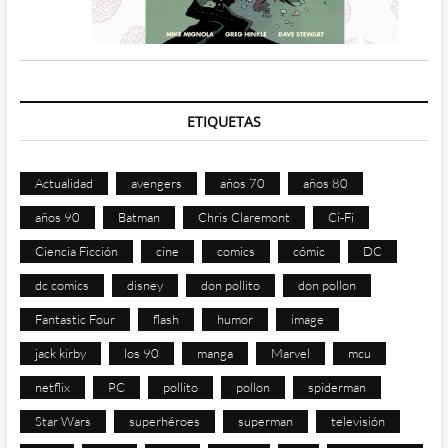
ETIQUETAS
Actualidad
avengers
años 70
años 80
años 90
Batman
Chris Claremont
Ci-Fi
Ciencia Ficción
cine
comics
cómic
DC
dc comics
disney
don pollito
don pollon
Fantastic Four
flash
humor
image
jack kirby
los 90
manga
Marvel
mcu
netflix
PC
pollito
pollon
spiderman
Star Wars
superhéroes
superman
televisión