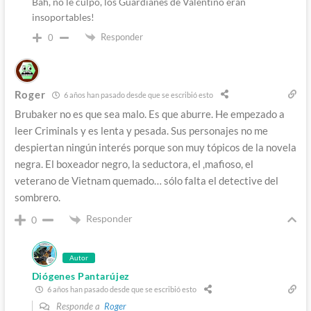
Bah, no le culpo, los Guardianes de Valentino eran
insoportables!
Responder
0
Roger
6 años han pasado desde que se escribió esto
Brubaker no es que sea malo. Es que aburre. He empezado a
leer Criminals y es lenta y pesada. Sus personajes no me
despiertan ningún interés porque son muy tópicos de la novela
negra. El boxeador negro, la seductora, el ,mafioso, el
veterano de Vietnam quemado… sólo falta el detective del
sombrero.
Responder
0
Autor
Diógenes Pantarújez
6 años han pasado desde que se escribió esto
Responde a
Roger