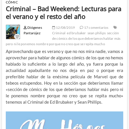
CÓMIC
Criminal – Bad Weekend: Lecturas para
el verano y el resto del año
Diógenes
12/08/2019
17 comentarios
Pantarújez
Criminal
ed brubaker
sean philips
sección
de cómics de los que deberíamos hablar más
pero ni le ponemos nombre porque no creo que se repita mucho
Aprovechando que es verano y que no nos mira nadie, vamos a
aprovechar para hablar de algunos cómics de los que no hemos
hablado lo suficiente a lo largo del año, ya fuera porque la
actualidad apabullante no nos deja en paz o porque era
preferible hablar de la enésima película de Marvel que de
tebeos estupendos. Hoy en la sección que deberíamos llamar
«sección de cómics de los que deberíamos hablar más pero ni
le ponemos nombre porque no creo que se repita mucho»
tenemos al Criminal de Ed Brubaker y Sean Phillips.