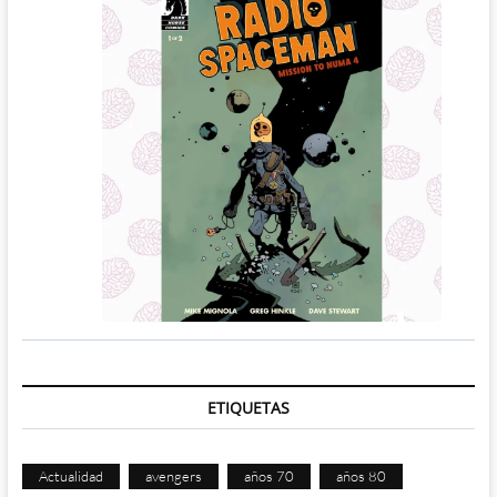
ETIQUETAS
Actualidad
avengers
años 70
años 80