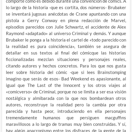
comporte como es debido durante una convención de cómics. A
lo largo de la historia -que es cortita, dos números- Brubaker
se inventará jugosas anécdotas de Crane apuntando con una
pistola a Gerry Conway en plena redacción de Marvel,
episodios parecidos con Julie Schwartz, el accidente de Alex
Raymond «adaptado» al universo Criminal y demás. Y aunque
Brubaker le ponga a la historia el cartel de «todo parecido con
la realidad es pura coincidencia», también se asegura de
detallar en sus textos al final del cómicque las historias
ficcionalizadas mezclan situaciones y personajes reales,
citando autores y hechos concretos. Para los que nos gusta
leer sobre historia del cómic -que si lees Brainstomping
imagino que serás de esos- Bad Weekend es apasionante, al
igual que The Last of the Innocent y los otros viajes al
«comicverso» de Criminal, porque no se limita a ser esa visión
nostálgica y almibarada con la que nos bombardean otros
autores, reconstruye la realidad pero la cambia por otra
parecida y hasta peor, introduciendo en ella personajes
tremendamente humanos que persiguen macguffins
maravillosos a lo largo de tramas muy bien construidas. Y sí,
hay algún anacronismo entre los disfraces de la gente de la