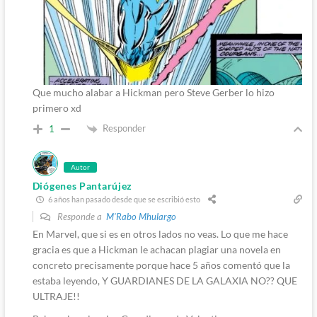
Que mucho alabar a Hickman pero Steve Gerber lo hizo
primero xd
Responder
1
Autor
Diógenes Pantarújez
6 años han pasado desde que se escribió esto
Responde a
M'Rabo Mhulargo
En Marvel, que si es en otros lados no veas. Lo que me hace
gracia es que a Hickman le achacan plagiar una novela en
concreto precisamente porque hace 5 años comentó que la
estaba leyendo, Y GUARDIANES DE LA GALAXIA NO?? QUE
ULTRAJE!!