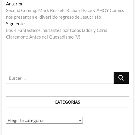
Navegación
Entrada
Anterior
anterior:
Second Coming: Mark Russell, Richard Pace y AHOY Comics
de
nos presentan el divertido regreso de Jesucristo
entradas
Entrada
Siguiente
siguiente:
Los 4 Fantásticos, mutantes por todos lados y Chris
Claremont: Antes del Quesadismo (V)
Buscar
…
CATEGORÍAS
Categorías