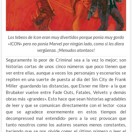
Los tebeos de Icon eran muy divertidos porque ponía muy gordo
«ICON» pero no ponía Marvel por ningún lado, como si les diera
vergüenza. ¡Menudos atontaos!
Seguramente lo peor de Criminal sea a la vez lo mejor; son
historias cortas de unos cinco números que poco tienen que
ver entre ellas, aunque a veces los personajes y escenarios se
repiten en una suerte de puesta al día del Sin City de Frank
Miller -guardando las distancias, que Eisner me libre- a la que
Brubaker vuelve entre Fade Outs, Fatales, Velvets y demás
obras más «grandes». Esto hace que sean historias agradables
de leer y que se comunican directamente con el lector -cosa
que se agradece enormemente en estos tiempos del
decompressed mal entendido- pero a la vez provocan que
tanto nosotros como los autores seamos menos constantes,
haciendo que se nos olvide coger el último número o leer el