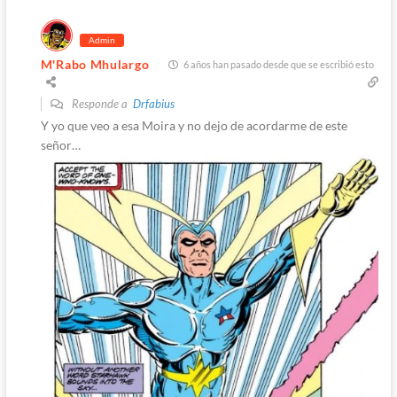
Admin
M'Rabo Mhulargo
6 años han pasado desde que se escribió esto
Responde a
Drfabius
Y yo que veo a esa Moira y no dejo de acordarme de este
señor…