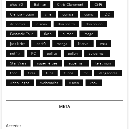
años 90
Batman
Chris Claremont
Ci-Fi
Ciencia Ficción
cine
comics
cómic
DC
dc comics
disney
don pollito
don pollon
Fantastic Four
flash
humor
image
jack kirby
los 90
manga
Marvel
mcu
netflix
PC
pollito
pollon
spiderman
Star Wars
superhéroes
superman
televisión
thor
tiras
tuna
tunos
tv
Vengadores
videojuegos
webcomics
x-men
xbox
META
Acceder