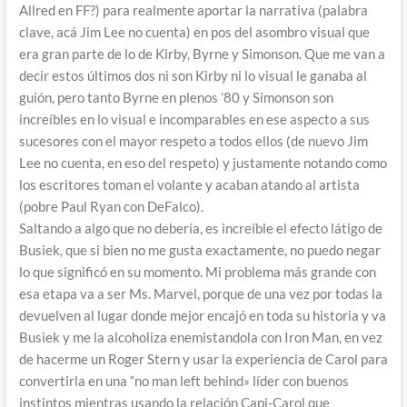
Allred en FF?) para realmente aportar la narrativa (palabra
clave, acá Jim Lee no cuenta) en pos del asombro visual que
era gran parte de lo de Kirby, Byrne y Simonson. Que me van a
decir estos últimos dos ni son Kirby ni lo visual le ganaba al
guión, pero tanto Byrne en plenos ’80 y Simonson son
increíbles en lo visual e incomparables en ese aspecto a sus
sucesores con el mayor respeto a todos ellos (de nuevo Jim
Lee no cuenta, en eso del respeto) y justamente notando como
los escritores toman el volante y acaban atando al artista
(pobre Paul Ryan con DeFalco).
Saltando a algo que no debería, es increíble el efecto látigo de
Busiek, que si bien no me gusta exactamente, no puedo negar
lo que significó en su momento. Mi problema más grande con
esa etapa va a ser Ms. Marvel, porque de una vez por todas la
devuelven al lugar donde mejor encajó en toda su historia y va
Busiek y me la alcoholiza enemistandola con Iron Man, en vez
de hacerme un Roger Stern y usar la experiencia de Carol para
convertirla en una “no man left behind» líder con buenos
instintos mientras usando la relación Capi-Carol que