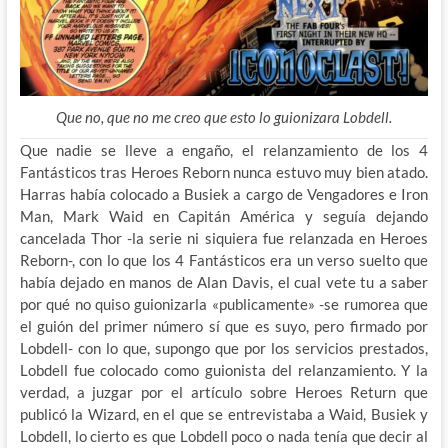
Que no, que no me creo que esto lo guionizara Lobdell.
Que nadie se lleve a engaño, el relanzamiento de los 4
Fantásticos tras Heroes Reborn nunca estuvo muy bien atado.
Harras había colocado a Busiek a cargo de Vengadores e Iron
Man, Mark Waid en Capitán América y seguía dejando
cancelada Thor -la serie ni siquiera fue relanzada en Heroes
Reborn-, con lo que los 4 Fantásticos era un verso suelto que
había dejado en manos de Alan Davis, el cual vete tu a saber
por qué no quiso guionizarla «publicamente» -se rumorea que
el guión del primer número sí que es suyo, pero firmado por
Lobdell- con lo que, supongo que por los servicios prestados,
Lobdell fue colocado como guionista del relanzamiento. Y la
verdad, a juzgar por el artículo sobre Heroes Return que
publicó la Wizard, en el que se entrevistaba a Waid, Busiek y
Lobdell, lo cierto es que Lobdell poco o nada tenía que decir al