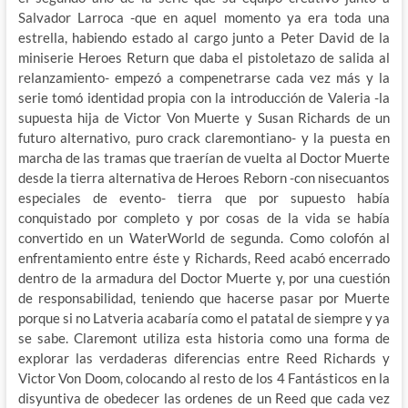
Salvador Larroca -que en aquel momento ya era toda una
estrella, habiendo estado al cargo junto a Peter David de la
miniserie Heroes Return que daba el pistoletazo de salida al
relanzamiento- empezó a compenetrarse cada vez más y la
serie tomó identidad propia con la introducción de Valeria -la
supuesta hija de Victor Von Muerte y Susan Richards de un
futuro alternativo, puro crack claremontiano- y la puesta en
marcha de las tramas que traerían de vuelta al Doctor Muerte
desde la tierra alternativa de Heroes Reborn -con nisecuantos
especiales de evento- tierra que por supuesto había
conquistado por completo y por cosas de la vida se había
convertido en un WaterWorld de segunda. Como colofón al
enfrentamiento entre éste y Richards, Reed acabó encerrado
dentro de la armadura del Doctor Muerte y, por una cuestión
de responsabilidad, teniendo que hacerse pasar por Muerte
porque si no Latveria acabaría como el patatal de siempre y ya
se sabe. Claremont utiliza esta historia como una forma de
explorar las verdaderas diferencias entre Reed Richards y
Victor Von Doom, colocando al resto de los 4 Fantásticos en la
disyuntiva de obedecer las ordenes de un Reed que cada vez