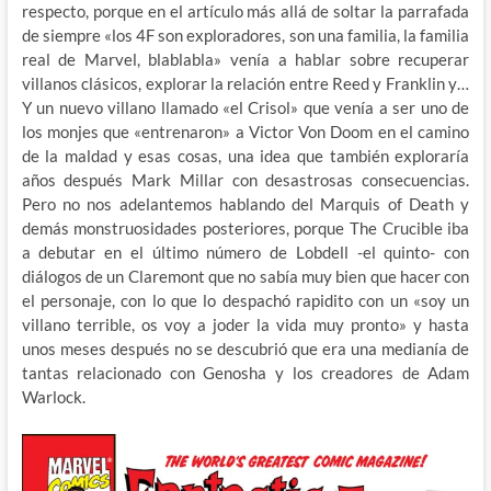
respecto, porque en el artículo más allá de soltar la parrafada
de siempre «los 4F son exploradores, son una familia, la familia
real de Marvel, blablabla» venía a hablar sobre recuperar
villanos clásicos, explorar la relación entre Reed y Franklin y…
Y un nuevo villano llamado «el Crisol» que venía a ser uno de
los monjes que «entrenaron» a Victor Von Doom en el camino
de la maldad y esas cosas, una idea que también exploraría
años después Mark Millar con desastrosas consecuencias.
Pero no nos adelantemos hablando del Marquis of Death y
demás monstruosidades posteriores, porque The Crucible iba
a debutar en el último número de Lobdell -el quinto- con
diálogos de un Claremont que no sabía muy bien que hacer con
el personaje, con lo que lo despachó rapidito con un «soy un
villano terrible, os voy a joder la vida muy pronto» y hasta
unos meses después no se descubrió que era una medianía de
tantas relacionado con Genosha y los creadores de Adam
Warlock.