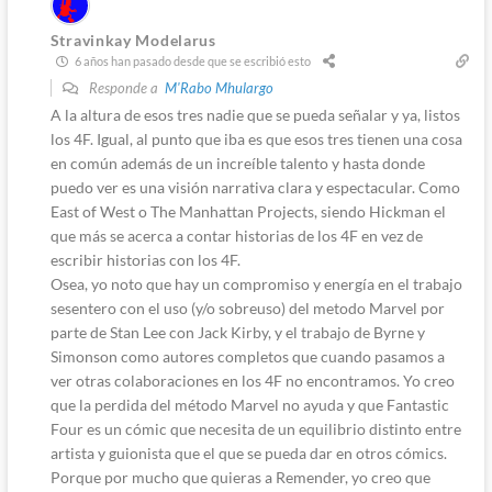
Stravinkay Modelarus
6 años han pasado desde que se escribió esto
Responde a
M'Rabo Mhulargo
A la altura de esos tres nadie que se pueda señalar y ya, listos
los 4F. Igual, al punto que iba es que esos tres tienen una cosa
en común además de un increíble talento y hasta donde
puedo ver es una visión narrativa clara y espectacular. Como
East of West o The Manhattan Projects, siendo Hickman el
que más se acerca a contar historias de los 4F en vez de
escribir historias con los 4F.
Osea, yo noto que hay un compromiso y energía en el trabajo
sesentero con el uso (y/o sobreuso) del metodo Marvel por
parte de Stan Lee con Jack Kirby, y el trabajo de Byrne y
Simonson como autores completos que cuando pasamos a
ver otras colaboraciones en los 4F no encontramos. Yo creo
que la perdida del método Marvel no ayuda y que Fantastic
Four es un cómic que necesita de un equilibrio distinto entre
artista y guionista que el que se pueda dar en otros cómics.
Porque por mucho que quieras a Remender, yo creo que