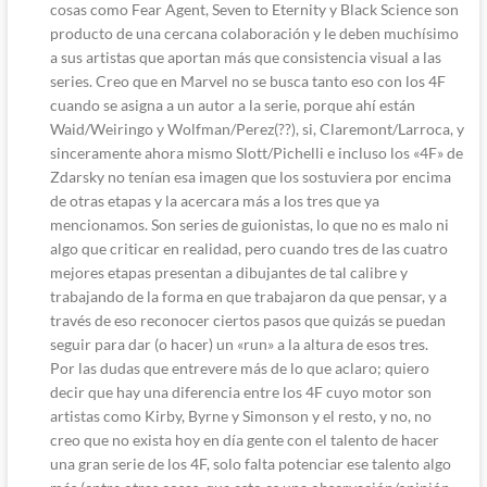
cosas como Fear Agent, Seven to Eternity y Black Science son
producto de una cercana colaboración y le deben muchísimo
a sus artistas que aportan más que consistencia visual a las
series. Creo que en Marvel no se busca tanto eso con los 4F
cuando se asigna a un autor a la serie, porque ahí están
Waid/Weiringo y Wolfman/Perez(??), si, Claremont/Larroca, y
sinceramente ahora mismo Slott/Pichelli e incluso los «4F» de
Zdarsky no tenían esa imagen que los sostuviera por encima
de otras etapas y la acercara más a los tres que ya
mencionamos. Son series de guionistas, lo que no es malo ni
algo que criticar en realidad, pero cuando tres de las cuatro
mejores etapas presentan a dibujantes de tal calibre y
trabajando de la forma en que trabajaron da que pensar, y a
través de eso reconocer ciertos pasos que quizás se puedan
seguir para dar (o hacer) un «run» a la altura de esos tres.
Por las dudas que entrevere más de lo que aclaro; quiero
decir que hay una diferencia entre los 4F cuyo motor son
artistas como Kirby, Byrne y Simonson y el resto, y no, no
creo que no exista hoy en día gente con el talento de hacer
una gran serie de los 4F, solo falta potenciar ese talento algo