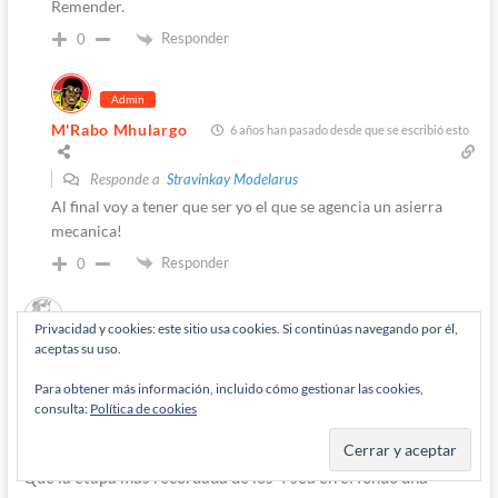
Remender.
Responder
0
Admin
M'Rabo Mhulargo
6 años han pasado desde que se escribió esto
Responde a
Stravinkay Modelarus
Al final voy a tener que ser yo el que se agencia un asierra
mecanica!
Responder
0
Privacidad y cookies: este sitio usa cookies. Si continúas navegando por él,
aceptas su uso.
Zatannasay
6 años han pasado desde que se escribió esto
En aquella época hubo en los 4 Fantasticos muchas ideas
Para obtener más información, incluido cómo gestionar las cookies,
consulta:
Política de cookies
buenas que se quedaron a la mitad o directamente que no
pasaron de un número.
Que la etapa mas recordada de los 4 sea en el fondo una