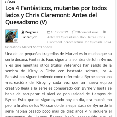
CÓMIC
Los 4 Fantásticos, mutantes por todos
lados y Chris Claremont: Antes del
Quesadismo (V)
Diógenes
13/08/2019
28 comentarios
Pantarújez
Antes del Quesadismo
Bob Harras
Chris
Claremont
heroes return
Joe Quesada
Los 4
fantásticos
Marvel
Scott Lobdell
Una de las pequeñas tragedias de Marvel es lo mucho que su
serie decana, Fantastic Four, sigue a la sombra de John Byrne.
Y es que mientras otros títulos veteranos han salido de la
sombra de Kirby o Ditko con bastante soltura, los 4
Fantásticos siguen teniendo como referente a Byrne como una
«recreación» de Kirby, y cada vez que un nuevo equipo
creativo llega a la serie es comparado con Byrne y hasta se
habla de recuperar el nivel de popularidad de tiempos de
Byrne. Esto, que se sigue oyendo hoy en día, era muchísimo
peor a finales de los 90, cuando de la espantada de Byrne de la
serie habían pasado poco más de diez años y ni siquiera el
esperpento de Heroes Reborn había conseguido que el