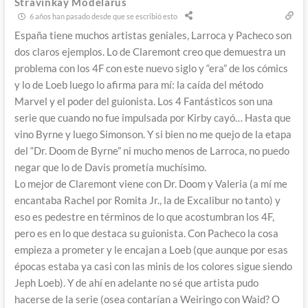
Stravinkay Modelarus
6 años han pasado desde que se escribió esto
España tiene muchos artistas geniales, Larroca y Pacheco son
dos claros ejemplos. Lo de Claremont creo que demuestra un
problema con los 4F con este nuevo siglo y “era” de los cómics
y lo de Loeb luego lo afirma para mí: la caída del método
Marvel y el poder del guionista. Los 4 Fantásticos son una
serie que cuando no fue impulsada por Kirby cayó… Hasta que
vino Byrne y luego Simonson. Y si bien no me quejo de la etapa
del “Dr. Doom de Byrne” ni mucho menos de Larroca, no puedo
negar que lo de Davis prometía muchísimo.
Lo mejor de Claremont viene con Dr. Doom y Valeria (a mí me
encantaba Rachel por Romita Jr., la de Excalibur no tanto) y
eso es pedestre en términos de lo que acostumbran los 4F,
pero es en lo que destaca su guionista. Con Pacheco la cosa
empieza a prometer y le encajan a Loeb (que aunque por esas
épocas estaba ya casi con las minis de los colores sigue siendo
Jeph Loeb). Y de ahí en adelante no sé que artista pudo
hacerse de la serie (osea contarían a Weiringo con Waid? O