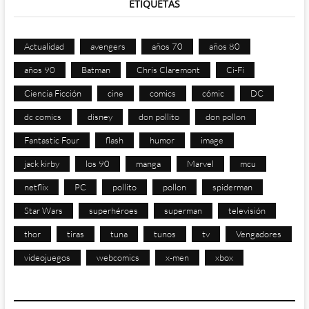
ETIQUETAS
Actualidad
avengers
años 70
años 80
años 90
Batman
Chris Claremont
Ci-Fi
Ciencia Ficción
cine
comics
cómic
DC
dc comics
disney
don pollito
don pollon
Fantastic Four
flash
humor
image
jack kirby
los 90
manga
Marvel
mcu
netflix
PC
pollito
pollon
spiderman
Star Wars
superhéroes
superman
televisión
thor
tiras
tuna
tunos
tv
Vengadores
videojuegos
webcomics
x-men
xbox