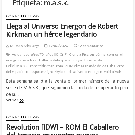
Etiqueta:
m.a.s.k.
CÓMIC
LECTURAS
Llega al Universo Energon de Robert
Kirkman un héroe legendario
M'Rabo Mhulargo
12/06/2026
12 comentarios
Actualidad
años 70
años 80
Ci-Fi
Ciencia Ficción
cómic
comics
el
mas grande de los caballeros del espacio
image
Lorenzo de
Felici
m.a.s.k.
robert kirkman
rom
ROM el mas grande de los Caballeros
del Espacio
rom spaceknight
Skybound
Universo Energon
Void Rivals
Esta semana salió a la venta el primer número de la nueva
serie de M.A.S.K., que, siguiendo la moda de recuperar lo peor
de la…
Llega
Ver más
al
Universo
Energon
CÓMIC
LECTURAS
de
Revolution [IDW] – ROM El Caballero
Robert
Kirkman
del Espacio encuentra nuevos