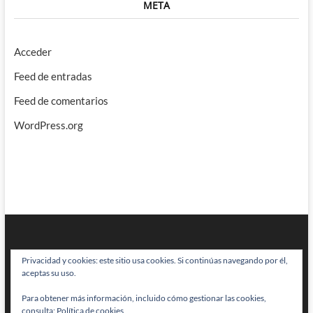
META
Acceder
Feed de entradas
Feed de comentarios
WordPress.org
Privacidad y cookies: este sitio usa cookies. Si continúas navegando por él,
aceptas su uso.
Para obtener más información, incluido cómo gestionar las cookies,
BRAINSTOMPING
| Diseñado por:
Theme Freesia
|
WordPress
| © Todos
consulta:
Política de cookies