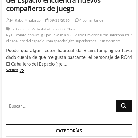
un
compañeros de juego
héroe
legendario
M'Rabo Mhulargo
09/11/2016
4 comentarios
action man
Actualidad
años 80
Chris
Ryall
cómic
comics
g.i.joe
idw
m.a.s.k.
Marvel
micronautas
micronauts
rom
el caballero del espacio
rom spaceknight
superhéroes
Transformers
Puede que algún lector habitual de Brainstomping se haya
dado cuenta de que me gusta bastante el personaje de ROM
El Caballero del Espacio (¡¡el…
Revolution
Ver más
[IDW]
–
ROM
El
Caballero
Buscar
del
Espacio
…
encuentra
nuevos
compañeros
CATEGORÍAS
de
juego