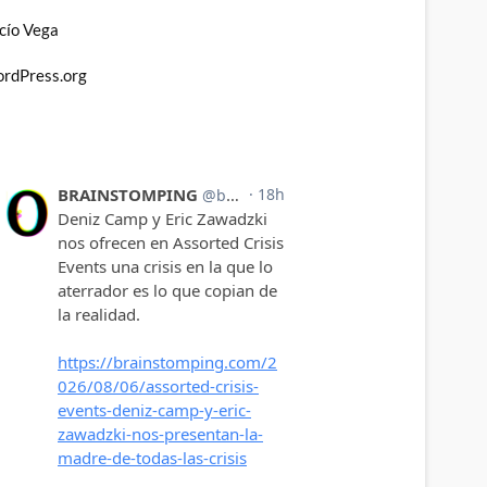
cío Vega
rdPress.org