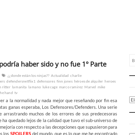
podría haber sido y no fue 1º Parte
¿¿donde están los ninjas??
Actualidad
charlie
ers
defendersnetflix1
defensores
finn jones
héroes de alquiler
heroes
 ritter
la manita
la mano
luke cage
marco ramirez
Marvel
mike
the hand
tv
Ca
er a la normalidad y nada mejor que reseñando por fin esa
antas ganas esperaba, Los Defensores/Defenders. Una serie
gue arrastrando muchos de los errores de sus predecesoras
 ha quedado lejos de la calidad que tuvo el sub-universo de
a mejoría con respecto a las decepciones que supusieron para
os los
SPOILERS
del mundo, que es lo que me he encontrado