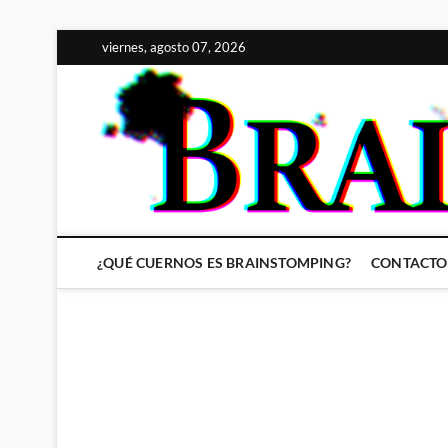
Saltar
viernes, agosto 07, 2026
al
contenido
¿QUÉ CUERNOS ES BRAINSTOMPING?
CONTACTO