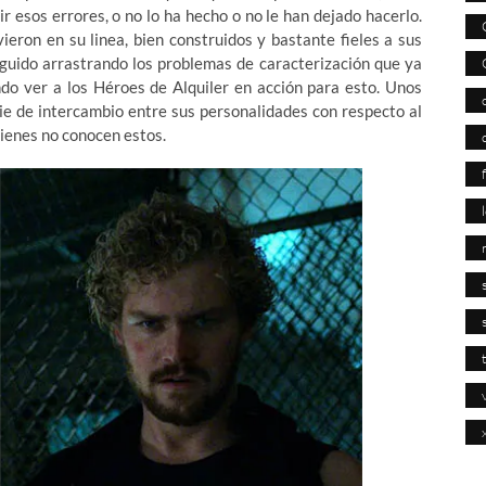
r esos errores, o no lo ha hecho o no le han dejado hacerlo.
eron en su linea, bien construidos y bastante fieles a sus
uido arrastrando los problemas de caracterización que ya
ndo ver a los Héroes de Alquiler en acción para esto. Unos
e de intercambio entre sus personalidades con respecto al
uienes no conocen estos.