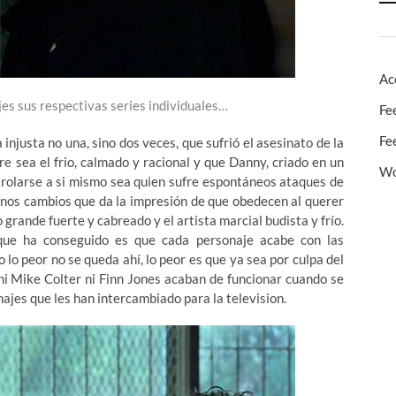
Ac
jes sus respectivas series individuales…
Fe
Fe
injusta no una, sino dos veces, que sufrió el asesinato de la
 sea el frio, calmado y racional y que Danny, criado en un
Wo
trolarse a si mismo sea quien sufre espontáneos ataques de
 Unos cambios que da la impresión de que obedecen al querer
 grande fuerte y cabreado y el artista marcial budista y frío.
que ha conseguido es que cada personaje acabe con las
o lo peor no se queda ahí, lo peor es que ya sea por culpa del
 ni Mike Colter ni Finn Jones acaban de funcionar cuando se
ajes que les han intercambiado para la television.