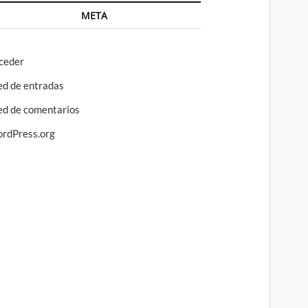
META
ceder
ed de entradas
ed de comentarios
rdPress.org