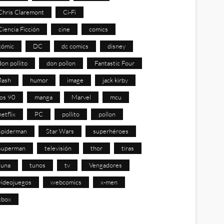
Chris Claremont
Ci-Fi
Ciencia Ficción
cine
comics
cómic
DC
dc comics
disney
don pollito
don pollon
Fantastic Four
flash
humor
image
jack kirby
los 90
manga
Marvel
mcu
netflix
PC
pollito
pollon
spiderman
Star Wars
superhéroes
superman
televisión
thor
tiras
tuna
tunos
tv
Vengadores
videojuegos
webcomics
x-men
xbox