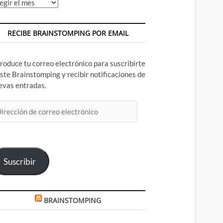
chivos
RECIBE BRAINSTOMPING POR EMAIL
troduce tu correo electrónico para suscribirte
este Brainstomping y recibir notificaciones de
evas entradas.
rección
rreo
ectrónico
Suscribir
BRAINSTOMPING