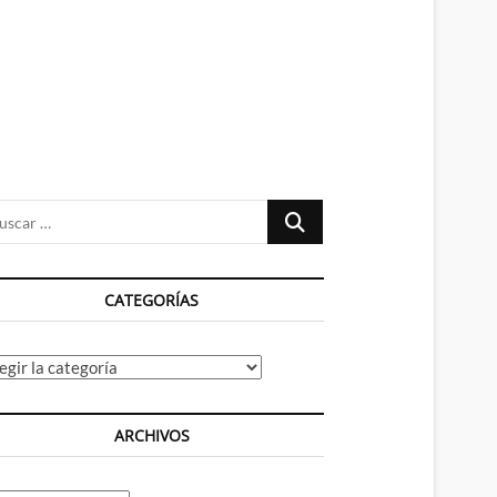
n
ú
Buscar
…
CATEGORÍAS
tegorías
ARCHIVOS