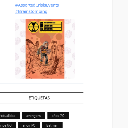
ETIQUETAS
Actualidad
avengers
años 70
años 80
años 90
Batman