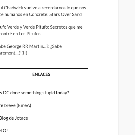
ul Chadwick vuelve a recordarnos lo que nos
ce humanos en Concrete: Stars Over Sand
tufo Verde y Verde Pitufo: Secretos que me
contré en Los Pitufos
abe George RR Martin…?: ¿Sabe
aremont…? (II)
ENLACES
s DC done something stupid today?
ré breve (EmeA)
 Blog de Jotace
LO!