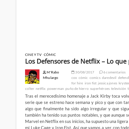
CINE Y TV
CÓMIC
Los Defensores de Netflix – Lo que 
M'Rabo
30/08/2017
6 comentarios
Mhulargo
cox
cómic
comics
daredevil
defend
for hire
iron fist
jessica jones
krysten
colter
netflix
powerman
puño de hierro
superhéroes
televisión
Tras el merecedisimo homenaje a Jack Kirby toca volv
serie que se estreno hace semana y pico y que con t
algo que finalmente ha sido algo irregular y que si
también ha tenido sus puntos notables, y que aunque se
Marvel en Netflix en sus inicios, ha supuesto una liger
mi Luke Cage y Iron Fist. Así que vamos a ver, con tod