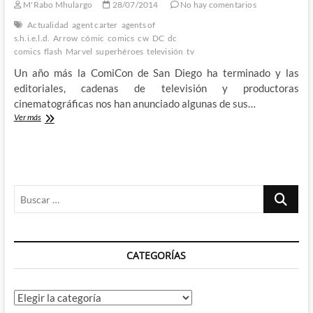
M'Rabo Mhulargo
28/07/2014
No hay comentarios
S.H.I.E.L.D.
Actualidad
agent carter
agents of
s.h.i.e.l.d.
Arrow
cómic
comics
cw
DC
dc
comics
flash
Marvel
superhéroes
televisión
tv
Un año más la ComiCon de San Diego ha terminado y las
editoriales, cadenas de televisión y productoras
cinematográficas nos han anunciado algunas de sus…
¡Arrow
Ver más
y
Flash
vs
Agents
of
Buscar
S.H.I.E.L.D.
y
…
Agent
Carter!
–
CATEGORÍAS
Lo
que
sabemos
hasta
Categorías
ahora