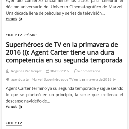
Ayer dio comienzo oficialmente los actos para celebrar el
décimo aniversario del Universo Cinematográfico de Marvel.
Una década llena de películas y series de televisión…
Diez
Ver más
años
no
son
CINE Y TV
CÓMIC
nada
Superhéroes de TV en la primavera de
–
Celebrando
2016 (I): Agent Carter tiene una dura
la
competencia en su segunda temporada
primera
década
del
Diógenes Pantarújez
08/03/2016
6 comentarios
Universo
agent carter
Marvel
Superhéroes de TV en la primavera de 2016
tv
Cinematográfico
de
Agent Carter terminó ya su segunda temporada y sigue siendo
Marvel
lo que se planteó en un principio, la serie que «rellena» el
descanso navideño de…
Superhéroes
Ver más
de
TV
en
CINE Y TV
la