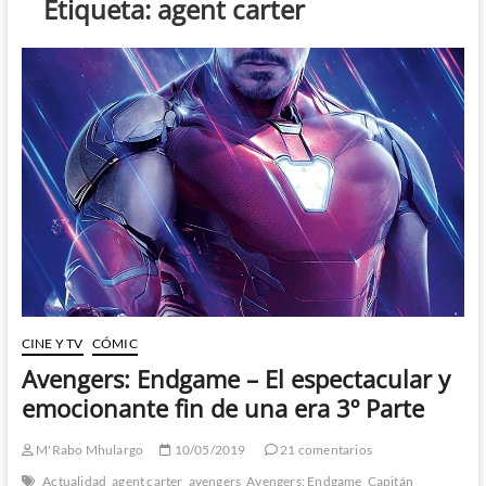
Etiqueta:
agent carter
CINE Y TV
CÓMIC
Avengers: Endgame – El espectacular y
emocionante fin de una era 3º Parte
M'Rabo Mhulargo
10/05/2019
21 comentarios
Actualidad
agent carter
avengers
Avengers: Endgame
Capitán