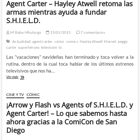
Agent Carter – Hayley Atwell retoma las
primavera
de
armas mientras ayuda a fundar
2016
S.H.I.E.L.D.
(I):
Agent
Carter
M'Rabo Mhulargo
15/01/2015
7 comentarios
tiene
Actualidad
agent carter
cómic
comics
Hayley Atwell
Marvel
peggy
una
carter
superhéroes
televisión
tv
dura
competencia
Las “vacaciones” navideñas han terminado y toca volver a la
en
rutina, dentro de la cual toca hablar de los últimos estrenos
su
televisivos que nos ha…
segunda
temporada
Agent
Ver más
Carter
–
Hayley
CINE Y TV
CÓMIC
Atwell
¡Arrow y Flash vs Agents of S.H.I.E.L.D. y
retoma
las
Agent Carter! – Lo que sabemos hasta
armas
ahora gracias a la ComiCon de San
mientras
ayuda
Diego
a
fundar