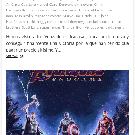
América
Capitana Marvel
Carol Danvers
chris evans
Chris
Hemsworth
cómic
comics
hermanos russo
Hombre Hormiga
iron
man
Josh Brolin
mapache cohete
Marvel
mcu
Nebula
Ojo de
Halcón
paul rudd
peggy carter
robert downey jr
rocket racoon
russo
brothers
Scott Lang
superhéroes
Thanos
thor
Vengadores
viuda negra
Hemos visto a los Vengadores fracasar, fracasar de nuevo y
conseguir finalmente una victoria por la que han tenido que
pagar un precio altísimo. Y…
Avengers:
Ver más
Endgame
–
El
espectacular
y
emocionante
fin
de
una
era
3º
Parte