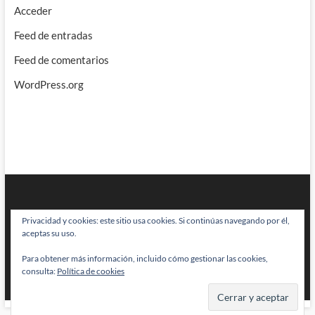
Acceder
Feed de entradas
Feed de comentarios
WordPress.org
Privacidad y cookies: este sitio usa cookies. Si continúas navegando por él,
aceptas su uso.
Para obtener más información, incluido cómo gestionar las cookies,
BRAINSTOMPING
| Diseñado por:
Theme Freesia
|
WordPress
| © Todos
consulta:
Política de cookies
los derechos reservados