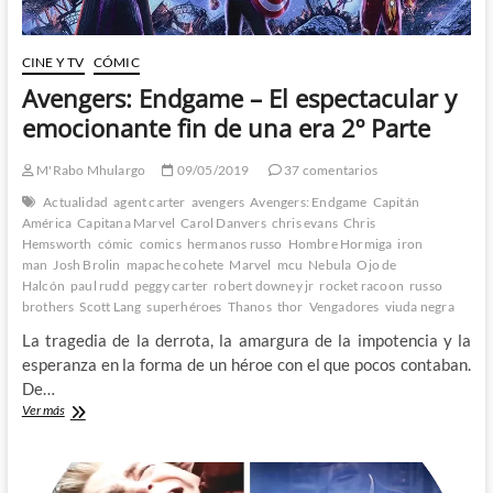
CINE Y TV
CÓMIC
Avengers: Endgame – El espectacular y
emocionante fin de una era 2º Parte
M'Rabo Mhulargo
09/05/2019
37 comentarios
Actualidad
agent carter
avengers
Avengers: Endgame
Capitán
América
Capitana Marvel
Carol Danvers
chris evans
Chris
Hemsworth
cómic
comics
hermanos russo
Hombre Hormiga
iron
man
Josh Brolin
mapache cohete
Marvel
mcu
Nebula
Ojo de
Halcón
paul rudd
peggy carter
robert downey jr
rocket racoon
russo
brothers
Scott Lang
superhéroes
Thanos
thor
Vengadores
viuda negra
La tragedia de la derrota, la amargura de la impotencia y la
esperanza en la forma de un héroe con el que pocos contaban.
De…
Avengers:
Ver más
Endgame
–
El
espectacular