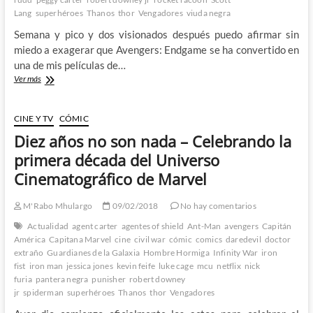
Lang
superhéroes
Thanos
thor
Vengadores
viuda negra
Semana y pico y dos visionados después puedo afirmar sin
miedo a exagerar que Avengers: Endgame se ha convertido en
una de mis películas de…
Avengers:
Ver más
Endgame
–
El
CINE Y TV
CÓMIC
espectacular
Diez años no son nada – Celebrando la
y
emocionante
primera década del Universo
fin
Cinematográfico de Marvel
de
una
era
M'Rabo Mhulargo
09/02/2018
No hay comentarios
1º
Actualidad
agent carter
agentes of shield
Ant-Man
avengers
Capitán
Parte
América
Capitana Marvel
cine
civil war
cómic
comics
daredevil
doctor
extraño
Guardianes de la Galaxia
Hombre Hormiga
Infinity War
iron
fist
iron man
jessica jones
kevin feife
luke cage
mcu
netflix
nick
furia
pantera negra
punisher
robert downey
jr
spiderman
superhéroes
Thanos
thor
Vengadores