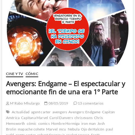
y
emocionante
fin
de
una
era
2º
Parte
CINE Y TV
CÓMIC
Avengers: Endgame – El espectacular y
emocionante fin de una era 1º Parte
M'Rabo Mhulargo
08/05/2019
13 comentarios
Actualidad
agent carter
avengers
Avengers: Endgame
Capitán
América
Capitana Marvel
Carol Danvers
chris evans
Chris
Hemsworth
cómic
comics
Hombre Hormiga
iron man
Josh
Brolin
mapache cohete
Marvel
mcu
Nebula
Ojo de Halcón
paul
rudd
peggy carter
robert downey jr
rocket racoon
Scott