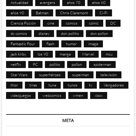
Actualidad
avengers
años 70
años 80
años 90
Batman
Chris Claremont
Ci-Fi
Ciencia Ficción
cine
comics
cómic
DC
dc comics
disney
don pollito
don pollon
Fantastic Four
flash
humor
image
jack kirby
los 90
manga
Marvel
mcu
netflix
PC
pollito
pollon
spiderman
Star Wars
superhéroes
superman
televisión
thor
tiras
tuna
tunos
tv
Vengadores
videojuegos
webcomics
x-men
xbox
META