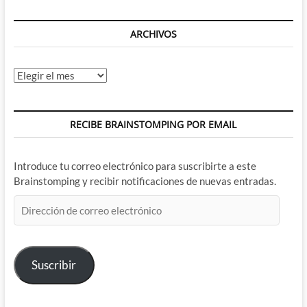
gracias
a
la
ARCHIVOS
ComiCon
de
San
Archivos
Diego
RECIBE BRAINSTOMPING POR EMAIL
Introduce tu correo electrónico para suscribirte a este
Brainstomping y recibir notificaciones de nuevas entradas.
Dirección
de
correo
electrónico
Suscribir