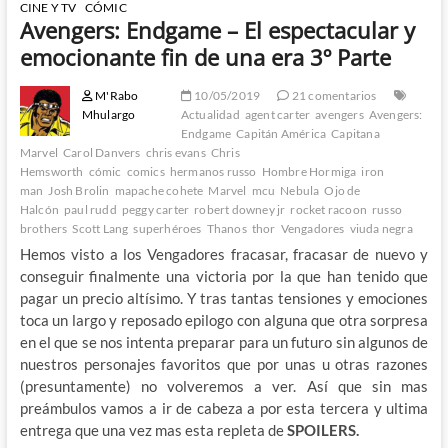
CINE Y TV
CÓMIC
Avengers: Endgame – El espectacular y
emocionante fin de una era 3º Parte
M'Rabo
10/05/2019
21 comentarios
Mhulargo
Actualidad
agent carter
avengers
Avengers:
Endgame
Capitán América
Capitana
Marvel
Carol Danvers
chris evans
Chris
Hemsworth
cómic
comics
hermanos russo
Hombre Hormiga
iron
man
Josh Brolin
mapache cohete
Marvel
mcu
Nebula
Ojo de
Halcón
paul rudd
peggy carter
robert downey jr
rocket racoon
russo
brothers
Scott Lang
superhéroes
Thanos
thor
Vengadores
viuda negra
Hemos visto a los Vengadores fracasar, fracasar de nuevo y
conseguir finalmente una victoria por la que han tenido que
pagar un precio altísimo. Y tras tantas tensiones y emociones
toca un largo y reposado epilogo con alguna que otra sorpresa
en el que se nos intenta preparar para un futuro sin algunos de
nuestros personajes favoritos que por unas u otras razones
(presuntamente) no volveremos a ver. Así que sin mas
preámbulos vamos a ir de cabeza a por esta tercera y ultima
entrega que una vez mas esta repleta de
SPOILERS.