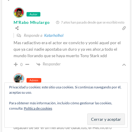
Autor
M'Rabo Mhulargo
7 años han pasado desde que se escribió esto
Responde a
Katarholhol
Mas radiactivo era el actor ex-convicto y yonki aquel por el
que ya casi nadie apostaba un duro y ya ves ahor,a todo el
mundo llorando que se haya muerto Tony Stark xdd
Responder
0
Admin
Privacidad y cookies: este sitio usa cookies. Si continúas navegando por él,
Diógenes Pantarújez
aceptas su uso.
7 años han pasado desde que se escribió esto
Responde a
M'Rabo Mhulargo
Para obtener más información, incluido cómo gestionar las cookies,
Por no hablar de que eso de que los Defensores son «unos
consulta:
Política de cookies
perdedores» «el equipo B de Marvel» y tal es una
mamarrachada que se sacó del sombrero Millar, que no
dejaban de ser el un heraldo de Galactus, el Hechicero