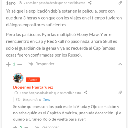
1ero
7 años han pasado desde que se escribió esto
Ya sé que la explicación debía estar en la película, pero con
que dura 3 horas y con que con los viajes en el tiempo tuvieron
diálogos expositores suficientes …
Pero las partículas Pym las multiplicó Ebony Maw. Y en el
reencuentro en Cap y Red Skull no pasó nada, ahora Skull es
solo el guardián de la gema y ya no recuerda al Cap (ambas
cosas fueron confirmadas por los Russo).
Responder
1
Admin
Diógenes Pantarújez
7 años han pasado desde que se escribió esto
Responde a
1ero
Se sabe quienes son los padres de la Viuda y Ojo de Halcón y
no sabe quién es el Capitán América, ¡menuda decepción! ¡Le
quiero a Cráneo Rojo de vuelta para ayer!
Responder
2