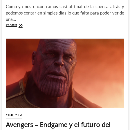
Como ya nos encontramos casi al final de la cuenta atrás y
podemos contar en simples días lo que falta para poder ver de
una…
Las
Ver más
diez
cosas
que
quiero
ver
en
Avengers:
Endgame
[del
1
al
5]
CINE Y TV
Avengers – Endgame y el futuro del