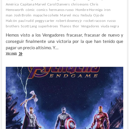
América
Capitana Marvel
Carol Danvers
chris evans
Chris
Hemsworth
cómic
comics
hermanos russo
Hombre Hormiga
iron
man
Josh Brolin
mapache cohete
Marvel
mcu
Nebula
Ojo de
Halcón
paul rudd
peggy carter
robert downey jr
rocket racoon
russo
brothers
Scott Lang
superhéroes
Thanos
thor
Vengadores
viuda negra
Hemos visto a los Vengadores fracasar, fracasar de nuevo y
conseguir finalmente una victoria por la que han tenido que
pagar un precio altísimo. Y…
Avengers:
Ver más
Endgame
–
El
espectacular
y
emocionante
fin
de
una
era
3º
Parte