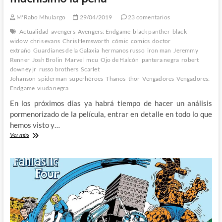
M'Rabo Mhulargo
29/04/2019
23 comentarios
Actualidad
avengers
Avengers: Endgame
black panther
black
widow
chris evans
Chris Hemsworth
cómic
comics
doctor
extraño
Guardianes de la Galaxia
hermanos russo
iron man
Jeremmy
Renner
Josh Brolin
Marvel
mcu
Ojo de Halcón
pantera negra
robert
downey jr
russo brothers
Scarlet
Johanson
spiderman
superhéroes
Thanos
thor
Vengadores
Vengadores:
Endgame
viuda negra
En los próximos días ya habrá tiempo de hacer un análisis
pormenorizado de la película, entrar en detalle en todo lo que
hemos visto y…
Avengers:
Ver más
Endgame
–
Un
largo
viaje
de
mas
de
una