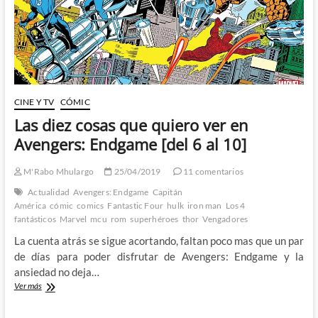
década
que
ha
valido
muchísimo
la
pena
CINE Y TV
CÓMIC
Las diez cosas que quiero ver en
Avengers: Endgame [del 6 al 10]
M'Rabo Mhulargo
25/04/2019
11 comentarios
Actualidad
Avengers: Endgame
Capitán
América
cómic
comics
Fantastic Four
hulk
iron man
Los 4
fantásticos
Marvel
mcu
rom
superhéroes
thor
Vengadores
La cuenta atrás se sigue acortando, faltan poco mas que un par
de días para poder disfrutar de Avengers: Endgame y la
ansiedad no deja…
Las
Ver más
diez
cosas