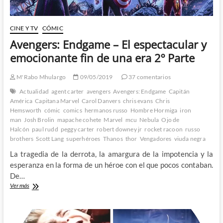
CINE Y TV
CÓMIC
Avengers: Endgame – El espectacular y
emocionante fin de una era 2º Parte
M'Rabo Mhulargo
09/05/2019
37 comentarios
Actualidad
agent carter
avengers
Avengers: Endgame
Capitán
América
Capitana Marvel
Carol Danvers
chris evans
Chris
Hemsworth
cómic
comics
hermanos russo
Hombre Hormiga
iron
man
Josh Brolin
mapache cohete
Marvel
mcu
Nebula
Ojo de
Halcón
paul rudd
peggy carter
robert downey jr
rocket racoon
russo
brothers
Scott Lang
superhéroes
Thanos
thor
Vengadores
viuda negra
La tragedia de la derrota, la amargura de la impotencia y la
esperanza en la forma de un héroe con el que pocos contaban.
De…
Avengers:
Ver más
Endgame
–
El
espectacular