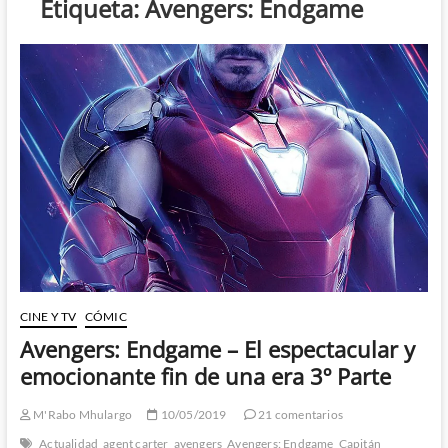
Etiqueta:
Avengers: Endgame
CINE Y TV
CÓMIC
Avengers: Endgame – El espectacular y
emocionante fin de una era 3º Parte
M'Rabo Mhulargo
10/05/2019
21 comentarios
Actualidad
agent carter
avengers
Avengers: Endgame
Capitán