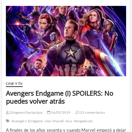
las
consecuencias
de
tus
actos:
Avengers
Endgame
(II)
–
SPOILERS
CINE Y TV
Avengers Endgame (I) SPOILERS: No
puedes volver atrás
Diógenes Pantarújez
06/05/2019
23 comentarios
Avengers: Endgame
cine
Marvel
mcu
Vengadores
A finales de los años sesenta y cuando Marvel empezó a dejar