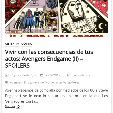
CINE Y TV
CÓMIC
Vivir con las consecuencias de tus
actos: Avengers Endgame (II) –
SPOILERS
Diógenes Pantarújez
07/05/2019
61 comentarios
Avengers: Endgame
cine
Marvel
mcu
Vengadores
Ayer hablábamos de como allá por mediados de los 80 a Steve
Englehart se le ocurrió contar una historia en la que Los
Vengadores Costa…
Vivir
Ver más
con