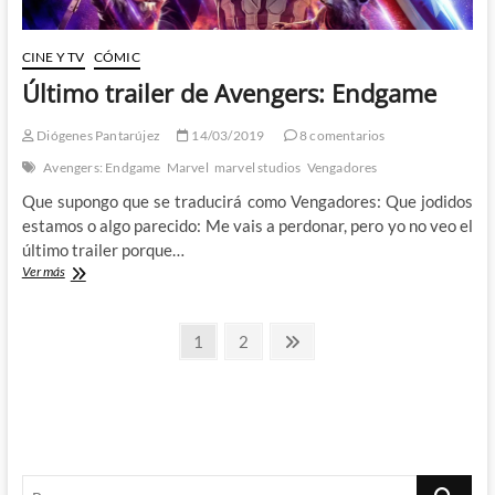
CINE Y TV
CÓMIC
Último trailer de Avengers: Endgame
Diógenes Pantarújez
14/03/2019
8 comentarios
Avengers: Endgame
Marvel
marvel studios
Vengadores
Que supongo que se traducirá como Vengadores: Que jodidos
estamos o algo parecido: Me vais a perdonar, pero yo no veo el
último trailer porque…
Último
Ver más
trailer
de
Paginación
Avengers:
Página
Página
Página
1
2
Endgame
siguiente
de
entradas
Buscar