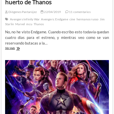
huerto de Thanos
Diógenes Pantarújez
22/04/2019
11 comentarios
Avengers Infinity War
Avengers: Endgame
cine
hermanos russo
Jim
Starlin
Marvel
mcu
Thanos
No, no he visto Endgame. Cuando escribo esto todavía quedan
cuatro días para el estreno, y mientras veo como se van
reservando butacas a la…
Avengers
Ver más
–
Endgame
y
el
futuro
del
huerto
de
Thanos