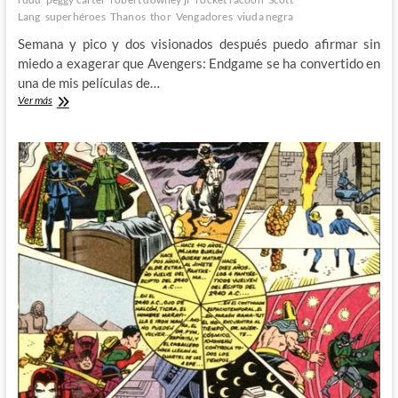
Lang
superhéroes
Thanos
thor
Vengadores
viuda negra
Semana y pico y dos visionados después puedo afirmar sin
miedo a exagerar que Avengers: Endgame se ha convertido en
una de mis películas de…
Avengers:
Ver más
Endgame
–
El
espectacular
y
emocionante
fin
de
una
era
1º
Parte