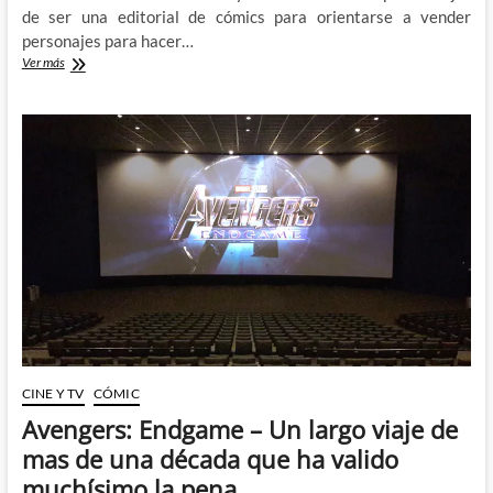
de ser una editorial de cómics para orientarse a vender
personajes para hacer…
Avengers
Ver más
Endgame
(I)
SPOILERS:
No
puedes
volver
atrás
CINE Y TV
CÓMIC
Avengers: Endgame – Un largo viaje de
mas de una década que ha valido
muchísimo la pena