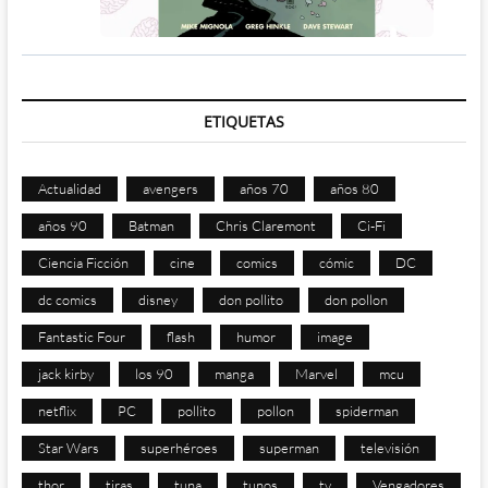
ETIQUETAS
Actualidad
avengers
años 70
años 80
años 90
Batman
Chris Claremont
Ci-Fi
Ciencia Ficción
cine
comics
cómic
DC
dc comics
disney
don pollito
don pollon
Fantastic Four
flash
humor
image
jack kirby
los 90
manga
Marvel
mcu
netflix
PC
pollito
pollon
spiderman
Star Wars
superhéroes
superman
televisión
thor
tiras
tuna
tunos
tv
Vengadores