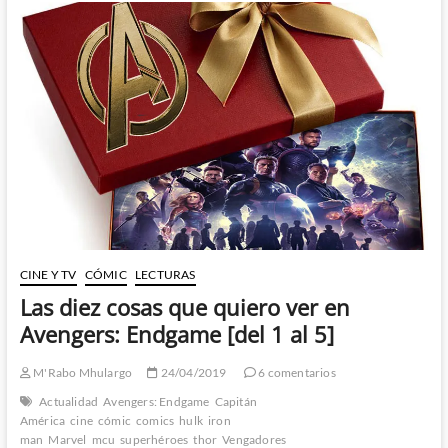
que
quiero
ver
en
Avengers:
Endgame
[del
6
al
10]
CINE Y TV
CÓMIC
LECTURAS
Las diez cosas que quiero ver en
Avengers: Endgame [del 1 al 5]
M'Rabo Mhulargo
24/04/2019
6 comentarios
Actualidad
Avengers: Endgame
Capitán
América
cine
cómic
comics
hulk
iron
man
Marvel
mcu
superhéroes
thor
Vengadores