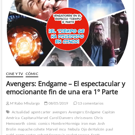
y
emocionante
fin
de
una
era
2º
Parte
CINE Y TV
CÓMIC
Avengers: Endgame – El espectacular y
emocionante fin de una era 1º Parte
M'Rabo Mhulargo
08/05/2019
13 comentarios
Actualidad
agent carter
avengers
Avengers: Endgame
Capitán
América
Capitana Marvel
Carol Danvers
chris evans
Chris
Hemsworth
cómic
comics
Hombre Hormiga
iron man
Josh
Brolin
mapache cohete
Marvel
mcu
Nebula
Ojo de Halcón
paul
rudd
peggy carter
robert downey jr
rocket racoon
Scott