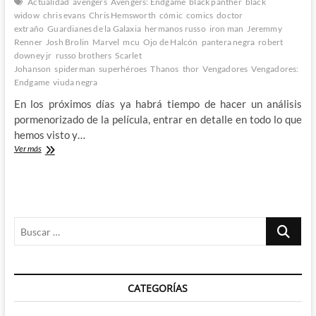
Actualidad
avengers
Avengers: Endgame
black panther
black
widow
chris evans
Chris Hemsworth
cómic
comics
doctor
extraño
Guardianes de la Galaxia
hermanos russo
iron man
Jeremmy
Renner
Josh Brolin
Marvel
mcu
Ojo de Halcón
pantera negra
robert
downey jr
russo brothers
Scarlet
Johanson
spiderman
superhéroes
Thanos
thor
Vengadores
Vengadores:
Endgame
viuda negra
En los próximos días ya habrá tiempo de hacer un análisis
pormenorizado de la película, entrar en detalle en todo lo que
hemos visto y…
Avengers:
Ver más
Endgame
–
Un
largo
viaje
Buscar
de
mas
…
de
una
década
CATEGORÍAS
que
ha
valido