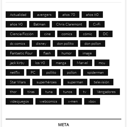
Actualidad
avengers
años 70
años 80
años 90
Batman
Chris Claremont
Ci-Fi
Ciencia Ficción
cine
comics
cómic
DC
dc comics
disney
don pollito
don pollon
Fantastic Four
flash
humor
image
jack kirby
los 90
manga
Marvel
mcu
netflix
PC
pollito
pollon
spiderman
Star Wars
superhéroes
superman
televisión
thor
tiras
tuna
tunos
tv
Vengadores
videojuegos
webcomics
x-men
xbox
META