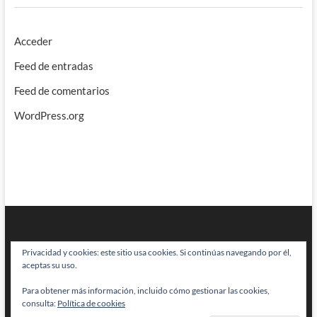
Acceder
Feed de entradas
Feed de comentarios
WordPress.org
Privacidad y cookies: este sitio usa cookies. Si continúas navegando por él,
aceptas su uso.
Para obtener más información, incluido cómo gestionar las cookies,
BRAINSTOMPING
| Diseñado por:
Theme Freesia
|
WordPress
| © Todos
consulta:
Política de cookies
los derechos reservados