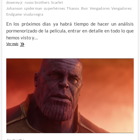
downey jr
russo brothers
Scarlet
Johanson
spiderman
superhéroes
Thanos
thor
Vengadores
Vengadores:
Endgame
viuda negra
En los próximos días ya habrá tiempo de hacer un análisis
pormenorizado de la película, entrar en detalle en todo lo que
hemos visto y…
Avengers:
Ver más
Endgame
–
Un
largo
viaje
de
mas
de
una
década
que
ha
valido
muchísimo
la
pena