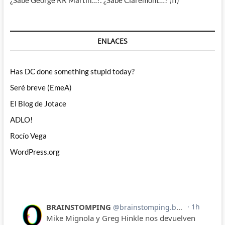
¿Sabe George RR Martin…?: ¿Sabe Claremont…? (II)
ENLACES
Has DC done something stupid today?
Seré breve (EmeA)
El Blog de Jotace
ADLO!
Rocío Vega
WordPress.org