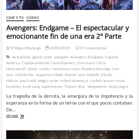
CINE Y TV
CÓMIC
Avengers: Endgame – El espectacular y
emocionante fin de una era 2º Parte
M'Rabo Mhulargo
09/05/2019
37 comentarios
Actualidad
agent carter
avengers
Avengers: Endgame
Capitán
América
Capitana Marvel
Carol Danvers
chris evans
Chris
Hemsworth
cómic
comics
hermanos russo
Hombre Hormiga
iron
man
Josh Brolin
mapache cohete
Marvel
mcu
Nebula
Ojo de
Halcón
paul rudd
peggy carter
robert downey jr
rocket racoon
russo
brothers
Scott Lang
superhéroes
Thanos
thor
Vengadores
viuda negra
La tragedia de la derrota, la amargura de la impotencia y la
esperanza en la forma de un héroe con el que pocos contaban.
De…
Avengers:
Ver más
Endgame
–
El
espectacular