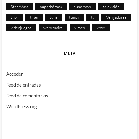
Star Wars
superhéroes
superman
televisión
thor
tiras
tuna
tunos
tv
Vengadores
videojuegos
webcomics
x-men
xbox
META
Acceder
Feed de entradas
Feed de comentarios
WordPress.org