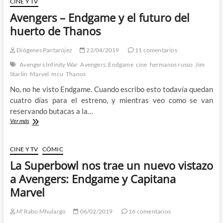
CINE Y TV
Avengers – Endgame y el futuro del
huerto de Thanos
Diógenes Pantarújez
22/04/2019
11 comentarios
Avengers Infinity War
Avengers: Endgame
cine
hermanos russo
Jim
Starlin
Marvel
mcu
Thanos
No, no he visto Endgame. Cuando escribo esto todavía quedan
cuatro días para el estreno, y mientras veo como se van
reservando butacas a la…
Avengers
Ver más
–
Endgame
y
CINE Y TV
CÓMIC
el
La Superbowl nos trae un nuevo vistazo
futuro
del
a Avengers: Endgame y Capitana
huerto
Marvel
de
Thanos
M'Rabo Mhulargo
06/02/2019
16 comentarios