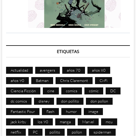
ETIQUETAS
Actualidad
avengers
años 70
años 80
años 90
Batman
Chris Claremont
Ci-Fi
Ciencia Ficción
cine
comics
cómic
DC
dc comics
disney
don pollito
don pollon
Fantastic Four
flash
humor
image
jack kirby
los 90
manga
Marvel
mcu
netflix
PC
pollito
pollon
spiderman