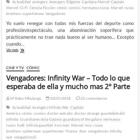
Actualidad
avengers
Avengers: Edgame
Capitana Marvel
Captain
Marvel
Ci-Fi
Ciencia Ficción
cómic
comics
hermanos russo
Marvel
russo
brothers
superhéroes
Vengadores
Yo suelo renegar con todas mis fuerzas del deporte como
profesión/espectáculo, una abominación soporífera que
prácticamente no trae nada bueno al ser humano… Excepto
cuando…
La
Ver más
Superbowl
nos
trae
CINE Y TV
CÓMIC
un
Vengadores: Infinity War – Todo lo que
nuevo
vistazo
esperaba de ella y mucho mas 2º Parte
a
Avengers:
M'Rabo Mhulargo
03/05/2018
23 comentarios
Endgame
y
Actualidad
Avengers Infinity War
Capitán
Capitana
América
cómic
comics
doctor extraño
doctor strange
guantelete del
Marvel
infinito
Guardianes de la Galaxia
guardians of the galaxy
hermanos
russo
hulk
infinity gauntlet
iron man
Marvel
mcu
russo
brothers
spiderman
superhéroes
Thanos
thor
vengadores: infinity
war
vengadores3