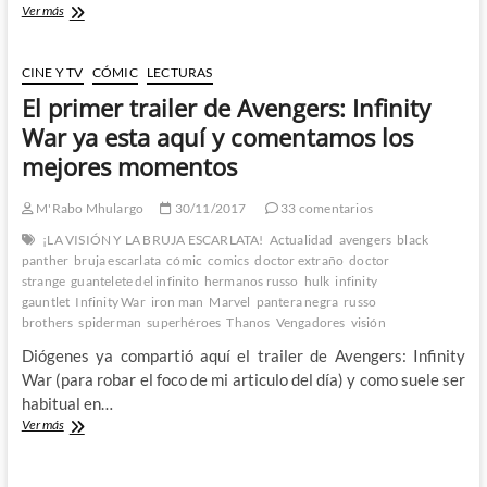
Vengadores:
Ver más
Infinity
War
–
CINE Y TV
CÓMIC
LECTURAS
Todo
El primer trailer de Avengers: Infinity
lo
que
War ya esta aquí y comentamos los
esperaba
mejores momentos
de
ella
y
M'Rabo Mhulargo
30/11/2017
33 comentarios
mucho
¡LA VISIÓN Y LA BRUJA ESCARLATA!
Actualidad
avengers
black
mas
panther
bruja escarlata
cómic
comics
doctor extraño
doctor
1º
strange
guantelete del infinito
hermanos russo
hulk
infinity
Parte
gauntlet
Infinity War
iron man
Marvel
pantera negra
russo
brothers
spiderman
superhéroes
Thanos
Vengadores
visión
Diógenes ya compartió aquí el trailer de Avengers: Infinity
War (para robar el foco de mi articulo del día) y como suele ser
habitual en…
El
Ver más
primer
trailer
de