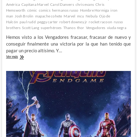
América
Capitana Marvel
Carol Danvers
chris evans
Chris
Hemsworth
cómic
comics
hermanos russo
Hombre Hormiga
iron
man
Josh Brolin
mapache cohete
Marvel
mcu
Nebula
Ojo de
Halcón
paul rudd
peggy carter
robert downey jr
rocket racoon
russo
brothers
Scott Lang
superhéroes
Thanos
thor
Vengadores
viuda negra
Hemos visto a los Vengadores fracasar, fracasar de nuevo y
conseguir finalmente una victoria por la que han tenido que
pagar un precio altísimo. Y…
Avengers:
Ver más
Endgame
–
El
espectacular
y
emocionante
fin
de
una
era
3º
Parte