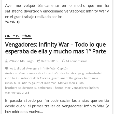
Ayer me volqué básicamente en lo mucho que me ha
satisfecho, divertido y emocionado Vengadores: Infinity War y
en el gran trabajo realizado por los…
Vengadores:
Ver más
Infinity
War
–
CINE Y TV
CÓMIC
Todo
Vengadores: Infinity War – Todo lo que
lo
que
esperaba de ella y mucho mas 1º Parte
esperaba
de
M'Rabo Mhulargo
02/05/2018
14 comentarios
ella
y
Actualidad
Avengers Infinity War
Capitán
mucho
América
cómic
comics
doctor extraño
doctor strange
guantelete del
mas
infinito
Guardianes de la Galaxia
guardians of the galaxy
hermanos
2º
russo
hulk
infinity gauntlet
iron man
Marvel
mcu
russo
Parte
brothers
spiderman
superhéroes
Thanos
thor
vengadores: infinity
war
vengadores3
El pasado sábado por fin pude saciar las ansias que sentía
desde que vi el primer trailer de Vengadores: Infinity War (y
hoy miércoles vuelvo…