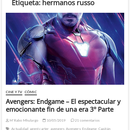
Etiqueta:
hermanos russo
CINE Y TV
CÓMIC
Avengers: Endgame – El espectacular y
emocionante fin de una era 3º Parte
M'Rabo Mhulargo
10/05/2019
21 comentarios
Actualidad
agent carter
avengers
Avengers: Endgame
Capitán