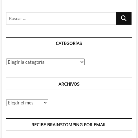
Avengers:
Infinity
Buscar
War
ya
…
esta
aquí
y
CATEGORÍAS
comentamos
los
mejores
momentos
Categorías
ARCHIVOS
Archivos
RECIBE BRAINSTOMPING POR EMAIL