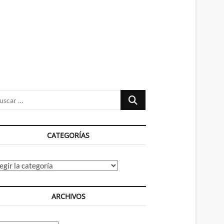
n
ú
Buscar
…
CATEGORÍAS
tegorías
ARCHIVOS