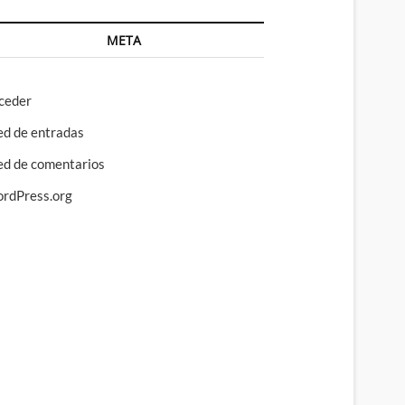
META
ceder
ed de entradas
ed de comentarios
rdPress.org