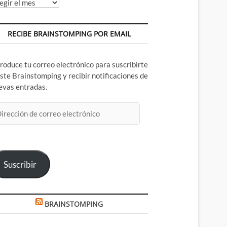
chivos
RECIBE BRAINSTOMPING POR EMAIL
troduce tu correo electrónico para suscribirte
este Brainstomping y recibir notificaciones de
evas entradas.
rección
rreo
ectrónico
Suscribir
BRAINSTOMPING