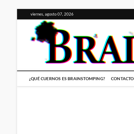
Saltar
viernes, agosto 07, 2026
al
contenido
¿QUÉ CUERNOS ES BRAINSTOMPING?
CONTACTO