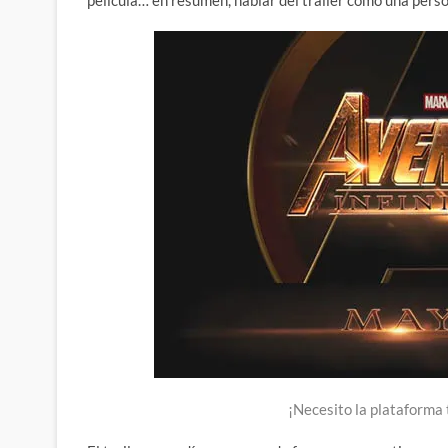
película… en resumen, hablar del trailer como una per
¡Necesito la plataforma