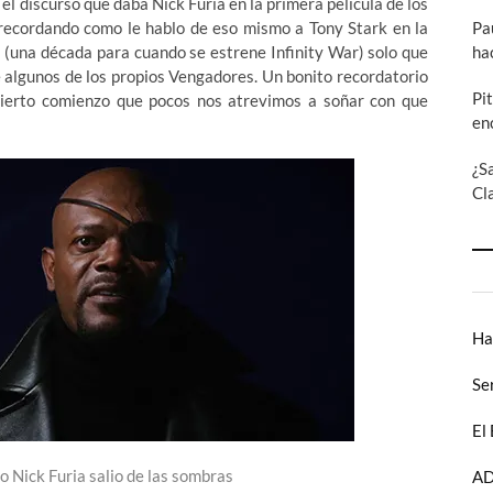
el discurso que daba Nick Furia en la primera película de los
Pa
 recordando como le hablo de eso mismo a Tony Stark en la
ha
s (una década para cuando se estrene Infinity War) solo que
de algunos de los propios Vengadores. Un bonito recordatorio
Pi
ncierto comienzo que pocos nos atrevimos a soñar con que
en
¿S
Cl
Ha
Se
El
o Nick Furia salio de las sombras
AD