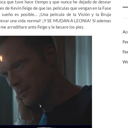
loca que tuve hace tiempo y que nunca he dejado de desear
es de Kevin Feige de que las películas que vengan en la Fase
sueño es posible… ¡Una película de la Visión y la Bruja
de llevar una vida normal! ¡Y SE MUDAN A LEONIA! Si ademas
 me arrodillare ante Feige y le besare los pies.
Ac
Fe
Fe
Wo