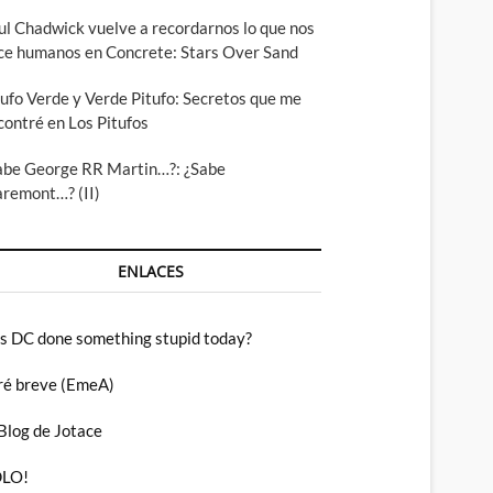
ul Chadwick vuelve a recordarnos lo que nos
ce humanos en Concrete: Stars Over Sand
tufo Verde y Verde Pitufo: Secretos que me
contré en Los Pitufos
abe George RR Martin…?: ¿Sabe
aremont…? (II)
ENLACES
s DC done something stupid today?
ré breve (EmeA)
 Blog de Jotace
LO!