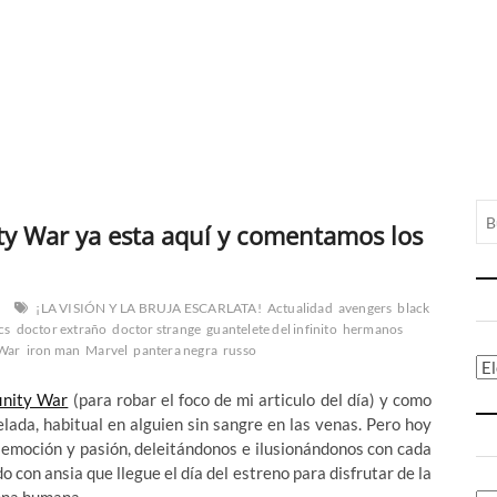
nity War ya esta aquí y comentamos los
¡LA VISIÓN Y LA BRUJA ESCARLATA!
Actualidad
avengers
black
cs
doctor extraño
doctor strange
guantelete del infinito
hermanos
 War
iron man
Marvel
pantera negra
russo
Ca
finity War
(para robar el foco de mi articulo del día) y como
gelada, habitual en alguien sin sangre en las venas. Pero hoy
 emoción y pasión, deleitándonos e ilusionándonos con cada
con ansia que llegue el día del estreno para disfrutar de la