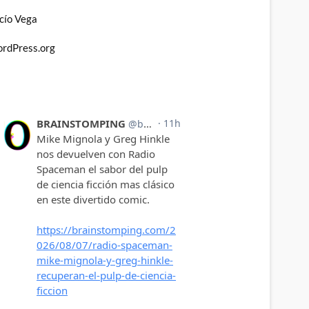
cío Vega
rdPress.org