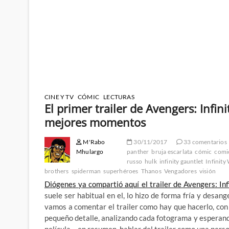
CINE Y TV
CÓMIC
LECTURAS
El primer trailer de Avengers: Infi
mejores momentos
M'Rabo
30/11/2017
33 comentarios
Mhulargo
panther
bruja escarlata
cómic
comi
russo
hulk
infinity gauntlet
Infinity
brothers
spiderman
superhéroes
Thanos
Vengadores
visión
Diógenes ya compartió aquí el trailer de Avengers: In
suele ser habitual en el, lo hizo de forma fría y desan
vamos a comentar el trailer como hay que hacerlo, con
pequeño detalle, analizando cada fotograma y esperando 