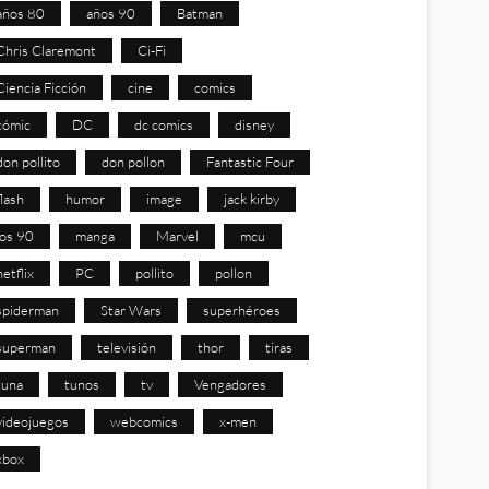
años 80
años 90
Batman
Chris Claremont
Ci-Fi
Ciencia Ficción
cine
comics
cómic
DC
dc comics
disney
don pollito
don pollon
Fantastic Four
flash
humor
image
jack kirby
los 90
manga
Marvel
mcu
netflix
PC
pollito
pollon
spiderman
Star Wars
superhéroes
superman
televisión
thor
tiras
tuna
tunos
tv
Vengadores
videojuegos
webcomics
x-men
xbox