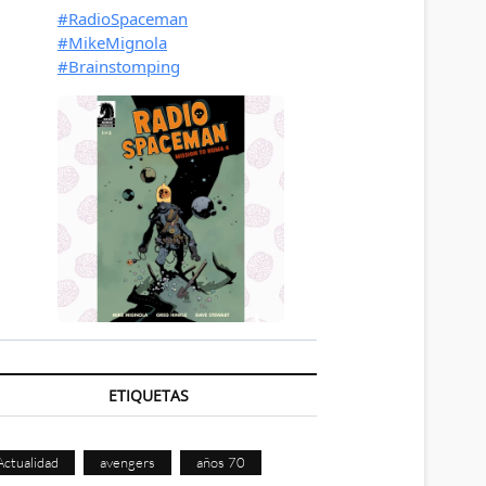
ETIQUETAS
Actualidad
avengers
años 70