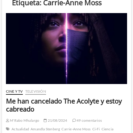
Etiqueta:
Carrie-Anne Moss
CINE Y TV
TELEVISIÓN
Me han cancelado The Acolyte y estoy
cabreado
M'Rabo Mhulargo
21/08/2024
49 comentarios
Actualidad
Amandla Stenberg
Carrie-Anne Moss
Ci-Fi
Ciencia