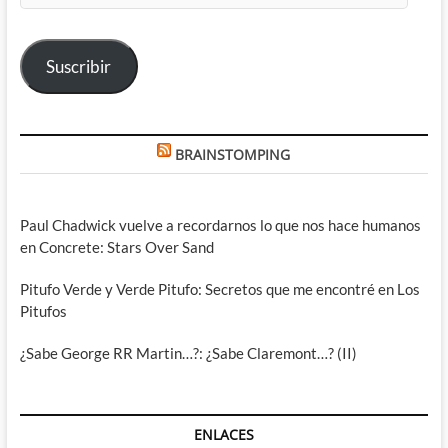
correo
electrónico
Suscribir
BRAINSTOMPING
Paul Chadwick vuelve a recordarnos lo que nos hace humanos
en Concrete: Stars Over Sand
Pitufo Verde y Verde Pitufo: Secretos que me encontré en Los
Pitufos
¿Sabe George RR Martin…?: ¿Sabe Claremont…? (II)
ENLACES