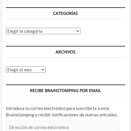
deslenguada
detective
CATEGORÍAS
y
al
sub-
universo
Categorías
Marvel
de
Netflix
ARCHIVOS
Archivos
RECIBE BRAINSTOMPING POR EMAIL
Introduce tu correo electrónico para suscribirte a este
Brainstomping y recibir notificaciones de nuevas entradas.
Dirección
de