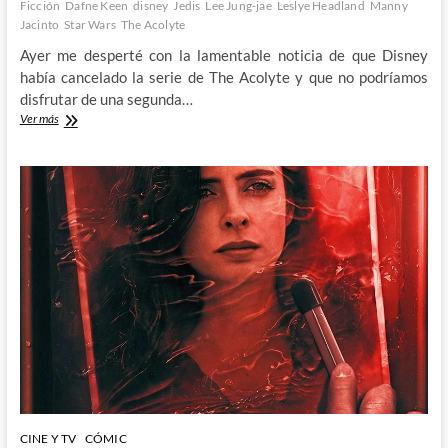
Ficción
Dafne Keen
disney
Jedis
Lee Jung-jae
Leslye Headland
Manny
Jacinto
Star Wars
The Acolyte
Ayer me desperté con la lamentable noticia de que Disney
había cancelado la serie de The Acolyte y que no podríamos
disfrutar de una segunda…
Me
Ver más
han
cancelado
The
Acolyte
y
estoy
cabreado
CINE Y TV
CÓMIC