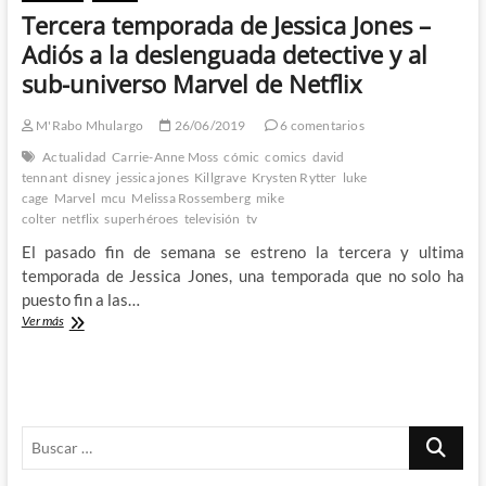
Tercera temporada de Jessica Jones –
Adiós a la deslenguada detective y al
sub-universo Marvel de Netflix
M'Rabo Mhulargo
26/06/2019
6 comentarios
Actualidad
Carrie-Anne Moss
cómic
comics
david
tennant
disney
jessica jones
Killgrave
Krysten Rytter
luke
cage
Marvel
mcu
Melissa Rossemberg
mike
colter
netflix
superhéroes
televisión
tv
El pasado fin de semana se estreno la tercera y ultima
temporada de Jessica Jones, una temporada que no solo ha
puesto fin a las…
Tercera
Ver más
temporada
de
Jessica
Jones
–
Buscar
Adiós
a
…
la