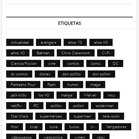
ETIQUETAS
Actualidad
avengers
años 70
años 80
años 90
Batman
Chris Claremont
Ci-Fi
Ciencia Ficción
cine
comics
cómic
DC
dc comics
disney
don pollito
don pollon
Fantastic Four
flash
humor
image
jack kirby
los 90
manga
Marvel
mcu
netflix
PC
pollito
pollon
spiderman
Star Wars
superhéroes
superman
televisión
thor
tiras
tuna
tunos
tv
Vengadores
videojuegos
webcomics
x-men
xbox