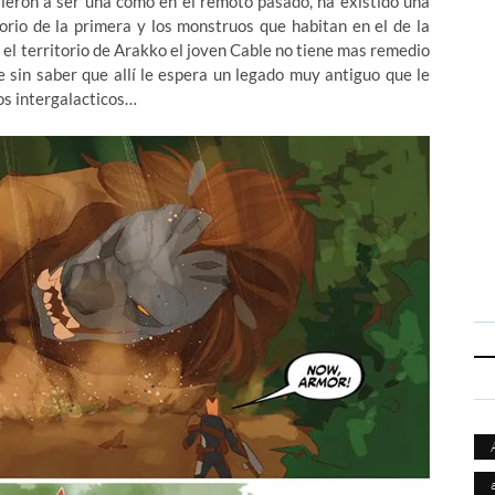
vieron a ser una como en el remoto pasado, ha existido una
orio de la primera y los monstruos que habitan en el de la
el territorio de Arakko el joven Cable no tiene mas remedio
 sin saber que allí le espera un legado muy antiguo que le
os intergalacticos…