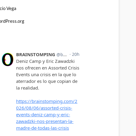
cío Vega
rdPress.org