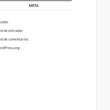
META
ceder
ed de entradas
ed de comentarios
rdPress.org