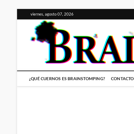
Saltar
viernes, agosto 07, 2026
al
contenido
¿QUÉ CUERNOS ES BRAINSTOMPING?
CONTACTO