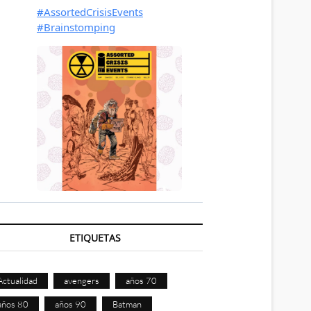
ETIQUETAS
Actualidad
avengers
años 70
años 80
años 90
Batman