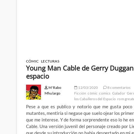
CÓMIC
LECTURAS
Young Man Cable de Gerry Duggan y
espacio
M'Rabo
12/03/2020
8 comentarios
Mhulargo
Ficción
cómic
comics
Galador
Ger
los Caballeros del Espacio
rom greate
Pese a que es publico y notorio que me gusta poco
mutantes, mentiría si negase que suelo ojear los prime
que me interese. Y de forma sorprendente eso lo he en
Cable. Una versión juvenil del personaje creado por Lie
que desde su introducción no había despertado en mi 