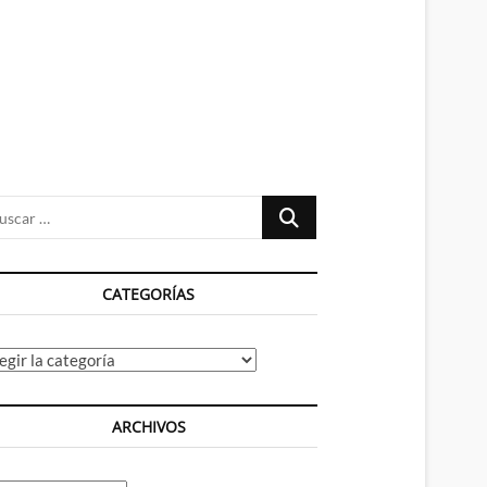
n
ú
Buscar
…
CATEGORÍAS
tegorías
ARCHIVOS