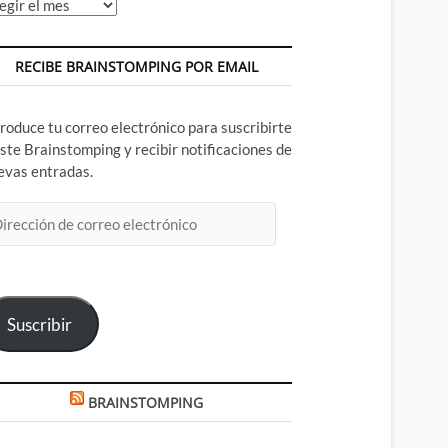
chivos
RECIBE BRAINSTOMPING POR EMAIL
troduce tu correo electrónico para suscribirte
este Brainstomping y recibir notificaciones de
evas entradas.
rección
rreo
ectrónico
Suscribir
BRAINSTOMPING