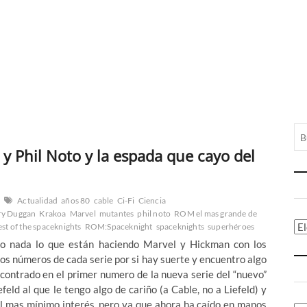
 Phil Noto y la espada que cayo del
Actualidad
años 80
cable
Ci-Fi
Ciencia
ry Duggan
Krakoa
Marvel
mutantes
phil noto
ROM el mas grande de
Ca
st of the spaceknights
ROM:Spaceknight
spaceknights
superhéroes
 o nada lo que están haciendo Marvel y Hickman con los
ros números de cada serie por si hay suerte y encuentro algo
contrado en el primer numero de la nueva serie del “nuevo”
feld al que le tengo algo de cariño (a Cable, no a Liefeld) y
el mas mínimo interés, pero ya que ahora ha caído en manos