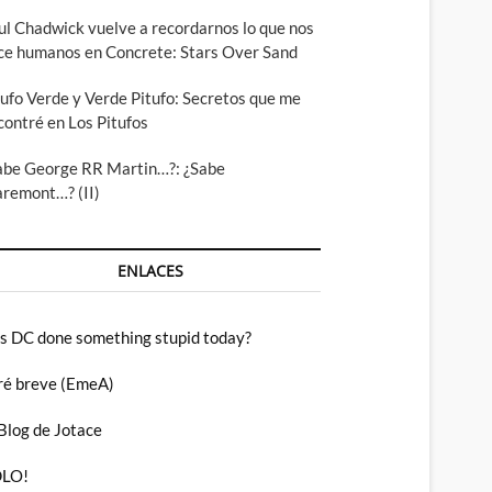
ul Chadwick vuelve a recordarnos lo que nos
ce humanos en Concrete: Stars Over Sand
tufo Verde y Verde Pitufo: Secretos que me
contré en Los Pitufos
abe George RR Martin…?: ¿Sabe
aremont…? (II)
ENLACES
s DC done something stupid today?
ré breve (EmeA)
 Blog de Jotace
LO!