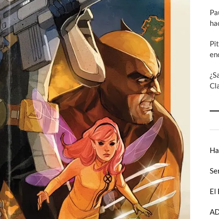
Pa
ha
Pi
en
¿S
Cl
Ha
Se
El
AD