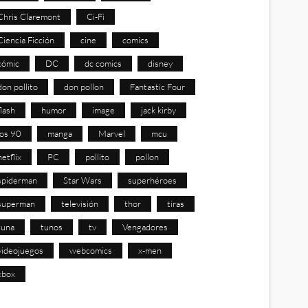
Chris Claremont
Ci-Fi
Ciencia Ficción
cine
comics
cómic
DC
dc comics
disney
don pollito
don pollon
Fantastic Four
flash
humor
image
jack kirby
los 90
manga
Marvel
mcu
netflix
PC
pollito
pollon
spiderman
Star Wars
superhéroes
superman
televisión
thor
tiras
tuna
tunos
tv
Vengadores
videojuegos
webcomics
x-men
xbox