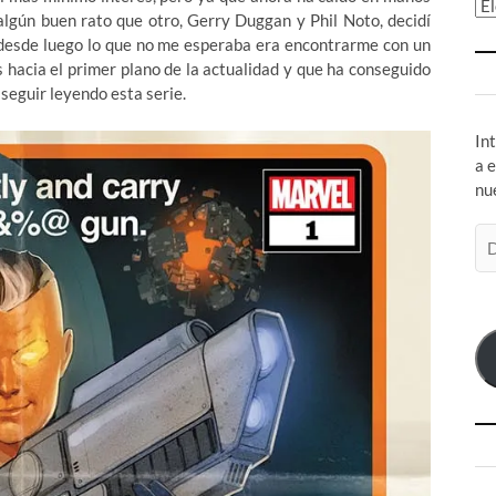
Ar
lgún buen rato que otro, Gerry Duggan y Phil Noto, decidí
 desde luego lo que no me esperaba era encontrarme con un
 hacia el primer plano de la actualidad y que ha conseguido
seguir leyendo esta serie.
In
a 
nu
Di
de
co
el