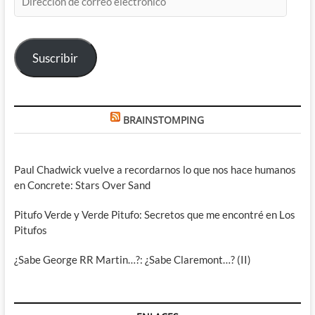
de
correo
electrónico
Suscribir
BRAINSTOMPING
Paul Chadwick vuelve a recordarnos lo que nos hace humanos
en Concrete: Stars Over Sand
Pitufo Verde y Verde Pitufo: Secretos que me encontré en Los
Pitufos
¿Sabe George RR Martin…?: ¿Sabe Claremont…? (II)