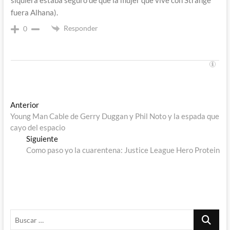
fuera Alhana).
Responder
0
Navegación
Entrada
Anterior
anterior:
Young Man Cable de Gerry Duggan y Phil Noto y la espada que
de
cayo del espacio
entradas
Entrada
Siguiente
siguiente:
Como paso yo la cuarentena: Justice League Hero Protein
Buscar
…