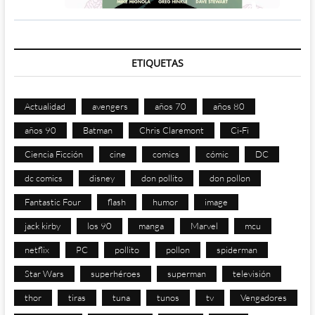
ETIQUETAS
Actualidad
avengers
años 70
años 80
años 90
Batman
Chris Claremont
Ci-Fi
Ciencia Ficción
cine
comics
cómic
DC
dc comics
disney
don pollito
don pollon
Fantastic Four
flash
humor
image
jack kirby
los 90
manga
Marvel
mcu
netflix
PC
pollito
pollon
spiderman
Star Wars
superhéroes
superman
televisión
thor
tiras
tuna
tunos
tv
Vengadores