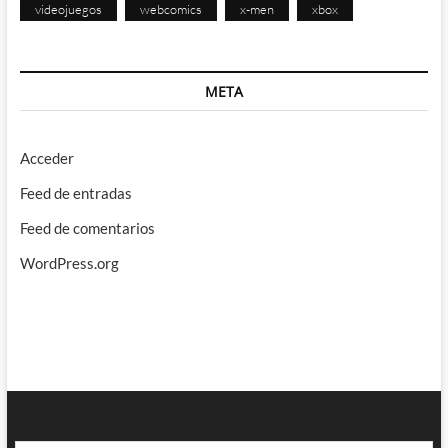
videojuegos
webcomics
x-men
xbox
META
Acceder
Feed de entradas
Feed de comentarios
WordPress.org