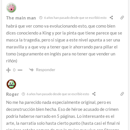
The main man
6 años han pasado desde que se escribió esto
habrá que ver como va evolucionando esto, que como bien
dices conociendo a King y por la pinta que tiene parece que se
masca la tragedia, pero si sigue a este nivel apunta a ser una
maravilla y a que voy a tener que ir ahorrando para pillar el
tomo (seguramente en inglés para no tener que vender un
riñón)
Responder
0
Roger
6 años han pasado desde que se escribió esto
No me ha parecido nada especialmente original, pero es
deconstrucción bien hecha. Eso de héroe acusado de crimen
podría haberse narrado en 5 páginas. Lo interesante es el
arte, la narratia solo hasta cierto punto (hasta casi el final ni
siquiera estaba seguro de que la mujer que vive con Strange