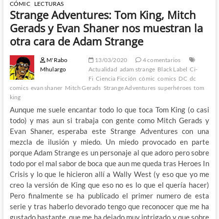
CÓMIC
LECTURAS
Strange Adventures: Tom King, Mitch
Gerads y Evan Shaner nos muestran la
otra cara de Adam Strange
M'Rabo
13/03/2020
4 comentarios
Mhulargo
Actualidad
adam strange
Black Label
Ci-
Fi
Ciencia Ficción
cómic
comics
DC
dc
comics
evan shaner
Mitch Gerads
Strange Adventures
superhéroes
tom
king
Aunque me suele encantar todo lo que toca Tom King (o casi
todo) y mas aun si trabaja con gente como Mitch Gerads y
Evan Shaner, esperaba este Strange Adventures con una
mezcla de ilusión y miedo. Un miedo provocado en parte
porque Adam Strange es un personaje al que adoro pero sobre
todo por el mal sabor de boca que aun me queda tras Heroes In
Crisis y lo que le hicieron allí a Wally West (y eso que yo me
creo la versión de King que eso no es lo que el quería hacer)
Pero finalmente se ha publicado el primer numero de esta
serie y tras haberlo devorado tengo que reconocer que me ha
gustado bastante, que me ha dejado muy intrigado y que sobre