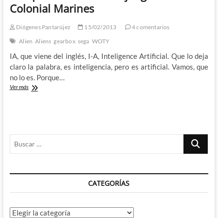
y
Colonial Marines
Siete
años
Diógenes Pantarújez
15/02/2013
4 comentarios
de
una
Alien
Aliens
gearbox
sega
WOTY
película
IA, que viene del inglés, I-A, Inteligence Artificial. Que lo deja
que
revolucionó
claro la palabra, es inteligencia, pero es artificial. Vamos, que
la
no lo es. Porque…
historia
El
Ver más
del
espanto
cine
hecho
videojuego
–
Aliens:
Buscar
Colonial
Marines
…
CATEGORÍAS
Categorías