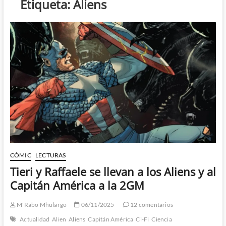
Etiqueta:
Aliens
CÓMIC
LECTURAS
Tieri y Raffaele se llevan a los Aliens y al
Capitán América a la 2GM
M'Rabo Mhulargo
06/11/2025
12 comentarios
Actualidad
Alien
Aliens
Capitán América
Ci-Fi
Ciencia