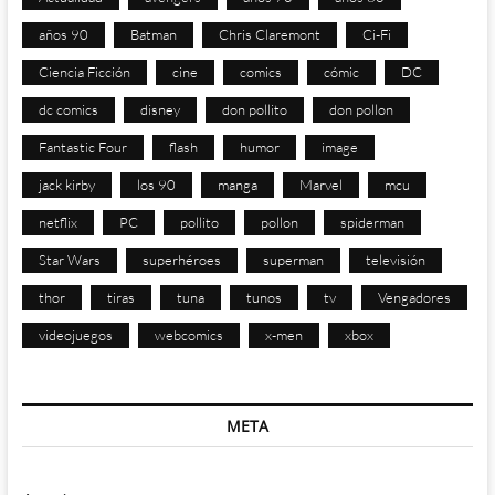
años 90
Batman
Chris Claremont
Ci-Fi
Ciencia Ficción
cine
comics
cómic
DC
dc comics
disney
don pollito
don pollon
Fantastic Four
flash
humor
image
jack kirby
los 90
manga
Marvel
mcu
netflix
PC
pollito
pollon
spiderman
Star Wars
superhéroes
superman
televisión
thor
tiras
tuna
tunos
tv
Vengadores
videojuegos
webcomics
x-men
xbox
META