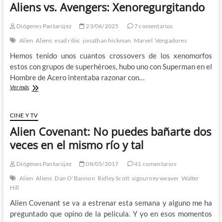
Aliens vs. Avengers: Xenoregurgitando
Diógenes Pantarújez
23/06/2025
7 comentarios
Alien
Aliens
esad ribic
jonathan hickman
Marvel
Vengadores
Hemos tenido unos cuantos crossovers de los xenomorfos
estos con grupos de superhéroes, hubo uno con Superman en el
Hombre de Acero intentaba razonar con…
Aliens
Ver más
vs.
Avengers:
Xenoregurgitando
CINE Y TV
Alien Covenant: No puedes bañarte dos
veces en el mismo río y tal
Diógenes Pantarújez
08/05/2017
41 comentarios
Alien
Aliens
Dan O'Bannon
Ridley Scott
sigourney weaver
Walter
Hill
Alien Covenant se va a estrenar esta semana y alguno me ha
preguntado que opino de la película. Y yo en esos momentos