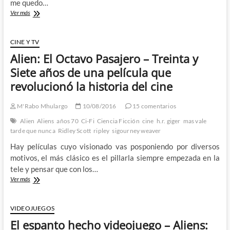
me quedo…
Alien
Ver más
Covenant:
No
puedes
CINE Y TV
bañarte
Alien: El Octavo Pasajero – Treinta y
dos
veces
Siete años de una película que
en
revolucionó la historia del cine
el
mismo
río
M'Rabo Mhulargo
10/08/2016
15 comentarios
y
Alien
Aliens
años 70
Ci-Fi
Ciencia Ficción
cine
h.r. giger
mas vale
tal
tarde que nunca
Ridley Scott
ripley
sigourney weaver
Hay películas cuyo visionado vas posponiendo por diversos
motivos, el más clásico es el pillarla siempre empezada en la
tele y pensar que con los…
Alien:
Ver más
El
Octavo
Pasajero
VIDEOJUEGOS
–
El espanto hecho videojuego – Aliens:
Treinta