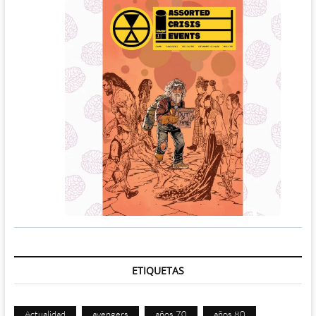
ETIQUETAS
Actualidad
avengers
años 70
años 80