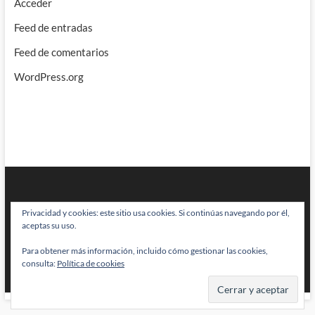
Acceder
Feed de entradas
Feed de comentarios
WordPress.org
Privacidad y cookies: este sitio usa cookies. Si continúas navegando por él,
aceptas su uso.
Para obtener más información, incluido cómo gestionar las cookies,
BRAINSTOMPING
| Diseñado por:
Theme Freesia
|
WordPress
| © Todos
consulta:
Política de cookies
los derechos reservados