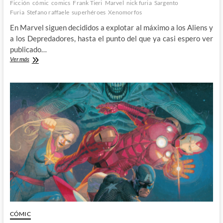
Ficción
cómic
comics
Frank Tieri
Marvel
nick furia
Sargento
Furia
Stefano raffaele
superhéroes
Xenomorfos
En Marvel siguen decididos a explotar al máximo a los Aliens y
a los Depredadores, hasta el punto del que ya casi espero ver
publicado…
Tieri
Ver más
y
Raffaele
se
llevan
a
los
Aliens
y
al
Capitán
América
a
la
2GM
CÓMIC