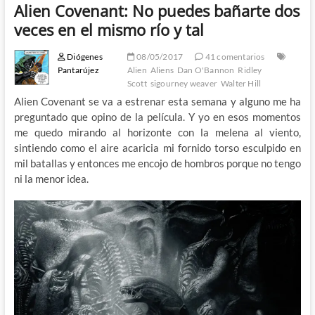
Alien Covenant: No puedes bañarte dos
veces en el mismo río y tal
Diógenes
08/05/2017
41 comentarios
Pantarújez
Alien
Aliens
Dan O'Bannon
Ridley
Scott
sigourney weaver
Walter Hill
Alien Covenant se va a estrenar esta semana y alguno me ha
preguntado que opino de la película. Y yo en esos momentos
me quedo mirando al horizonte con la melena al viento,
sintiendo como el aire acaricia mi fornido torso esculpido en
mil batallas y entonces me encojo de hombros porque no tengo
ni la menor idea.