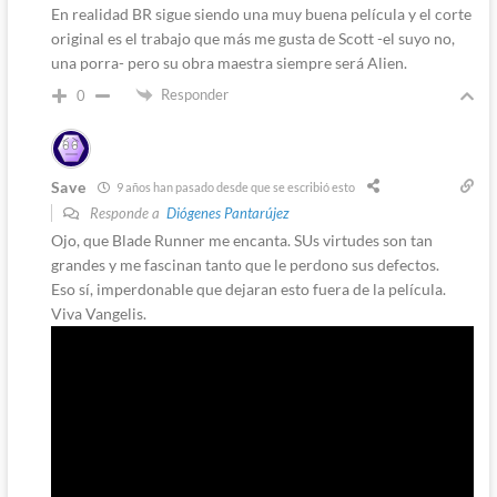
En realidad BR sigue siendo una muy buena película y el corte
original es el trabajo que más me gusta de Scott -el suyo no,
una porra- pero su obra maestra siempre será Alien.
Responder
0
Save
9 años han pasado desde que se escribió esto
Responde a
Diógenes Pantarújez
Ojo, que Blade Runner me encanta. SUs virtudes son tan
grandes y me fascinan tanto que le perdono sus defectos.
Eso sí, imperdonable que dejaran esto fuera de la película.
Viva Vangelis.