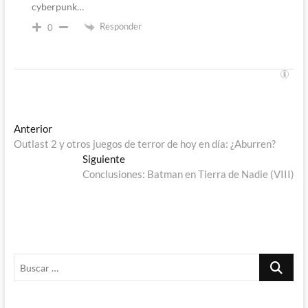
cyberpunk…
Responder
0
Navegación
Entrada
Anterior
anterior:
Outlast 2 y otros juegos de terror de hoy en día: ¿Aburren?
de
Entrada
Siguiente
entradas
siguiente:
Conclusiones: Batman en Tierra de Nadie (VIII)
Buscar
…