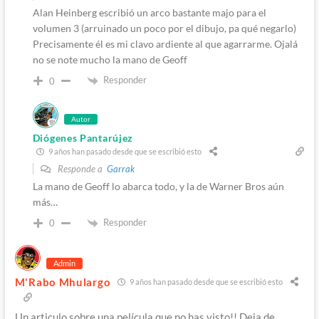
Alan Heinberg escribió un arco bastante majo para el
volumen 3 (arruinado un poco por el dibujo, pa qué negarlo)
Precisamente él es mi clavo ardiente al que agarrarme. Ojalá
no se note mucho la mano de Geoff
Responder
0
Autor
Diógenes Pantarújez
9 años han pasado desde que se escribió esto
Responde a
Garrak
La mano de Geoff lo abarca todo, y la de Warner Bros aún
más…
Responder
0
Admin
M'Rabo Mhulargo
9 años han pasado desde que se escribió esto
Un articulo sobre una película que no has visto!! Deja de