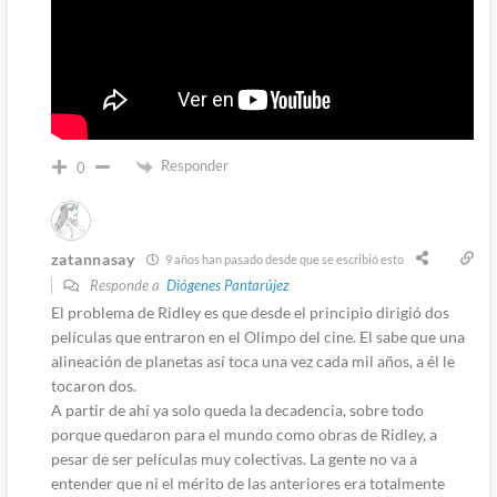
Responder
0
zatannasay
9 años han pasado desde que se escribió esto
Responde a
Diógenes Pantarújez
El problema de Ridley es que desde el principio dirigió dos
películas que entraron en el Olimpo del cine. El sabe que una
alineación de planetas así toca una vez cada mil años, a él le
tocaron dos.
A partir de ahí ya solo queda la decadencia, sobre todo
porque quedaron para el mundo como obras de Ridley, a
pesar de ser películas muy colectivas. La gente no va a
entender que ni el mérito de las anteriores era totalmente