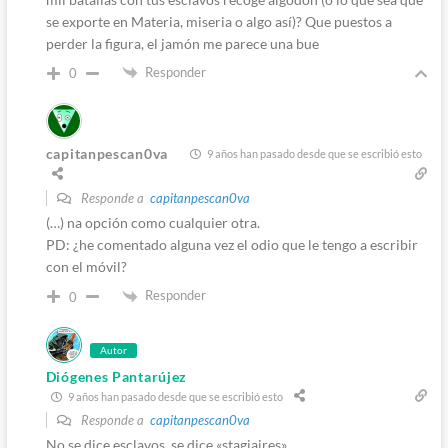
se exporte en Materia, miseria o algo así)? Que puestos a
perder la figura, el jamón me parece una bue
Responder
0
capitanpescan0va
9 años han pasado desde que se escribió esto
Responde a
capitanpescan0va
(…) na opción como cualquier otra.
PD: ¿he comentado alguna vez el odio que le tengo a escribir
con el móvil?
Responder
0
Autor
Diógenes Pantarújez
9 años han pasado desde que se escribió esto
Responde a
capitanpescan0va
No se dice esclavos, se dice «stagiaires».