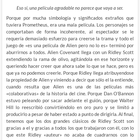
Eso sí, una película agradable no parece que vaya a ser.
Porque por mucha simbología y significados extraños que
tuviera Prometheus, era una mala película. Los personajes se
comportaban de forma incoherente, al espectador se le
requería demasiado esfuerzo para creerse la trama y todo el
juego de «es una
película de Alien pero no lo es» terminó por
aburrirnos a todos. Alien Covenant llega con un Ridley Scott
extendiendo la rama de olivo, agitándola en ese horizonte y
queriendo hacer creer que ahora sabe lo que se hace, pero es
que ya no podemos creerle. Porque Ridley llega atribuyendose
la propiedad de Alien y viniendo a decir que sólo el la entiende,
cuando resulta que Alien es una de las películas más
«colaborativas» de la historia del cine. Porque Dan O’Bannon
estuvo peleando por sacar adelante el guión, porque Walter
Hill lo reescribió convirtiéndolo en oro puro y se limitó a
producirlo a pesar de haber estado a punto de dirigirla. Al final,
tenemos que los dos grandes clásicos de Ridley Scott son
gracias a el y gracias a todos los que trabajaron con él, con lo
que este Ridley «auteur» no acaba de cuadrarnos con lo