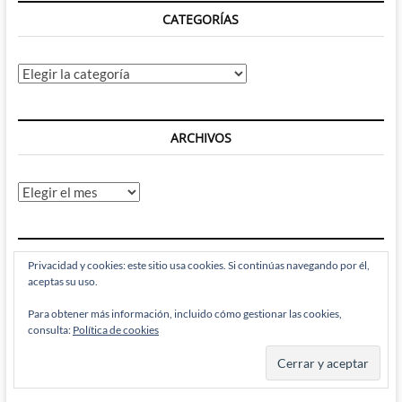
CATEGORÍAS
Categorías
ARCHIVOS
Archivos
RECIBE BRAINSTOMPING POR EMAIL
Privacidad y cookies: este sitio usa cookies. Si continúas navegando por él,
aceptas su uso.
Introduce tu correo electrónico para suscribirte a este
Para obtener más información, incluido cómo gestionar las cookies,
Brainstomping y recibir notificaciones de nuevas entradas.
consulta:
Política de cookies
Dirección
de
correo