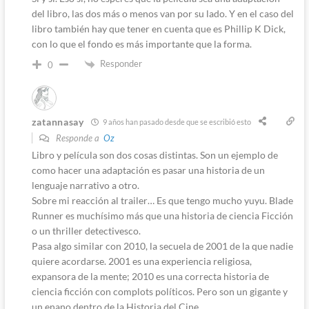
del libro, las dos más o menos van por su lado. Y en el caso del
libro también hay que tener en cuenta que es Phillip K Dick,
con lo que el fondo es más importante que la forma.
Responder
0
zatannasay
9 años han pasado desde que se escribió esto
Responde a
Oz
Libro y película son dos cosas distintas. Son un ejemplo de
como hacer una adaptación es pasar una historia de un
lenguaje narrativo a otro.
Sobre mi reacción al trailer… Es que tengo mucho yuyu. Blade
Runner es muchísimo más que una historia de ciencia Ficción
o un thriller detectivesco.
Pasa algo similar con 2010, la secuela de 2001 de la que nadie
quiere acordarse. 2001 es una experiencia religiosa,
expansora de la mente; 2010 es una correcta historia de
ciencia ficción con complots políticos. Pero son un gigante y
un enano dentro de la Historia del Cine.