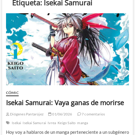
Etiqueta:
Isekai Samurai
CÓMIC
Isekai Samurai: Vaya ganas de morirse
Diógenes Pantarújez
01/06/2026
7 comentarios
Isekai
Isekai Samurai
Ivrea
Keigo Saito
manga
Hoy voy a hablaros de un manga perteneciente a un subgénero