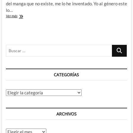
del manga que no existe, me lo he inventado. Yo al género este
lo…
Isekai
Ver más
Samurai:
Vaya
ganas
de
morirse
Buscar
…
CATEGORÍAS
Categorías
ARCHIVOS
Archivos