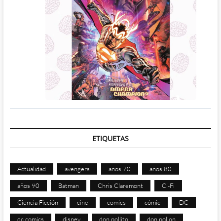
ETIQUETAS
Actualidad
avengers
años 70
años 80
años 90
Batman
Chris Claremont
Ci-Fi
Ciencia Ficción
cine
comics
cómic
DC
dc comics
disney
don pollito
don pollon