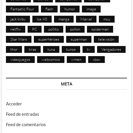
Fantastic Four
flash
humor
image
jack kirby
los 90
manga
Marvel
mcu
netflix
PC
pollito
pollon
spiderman
Star Wars
superhéroes
superman
televisión
thor
tiras
tuna
tunos
tv
Vengadores
videojuegos
webcomics
x-men
xbox
META
Acceder
Feed de entradas
Feed de comentarios