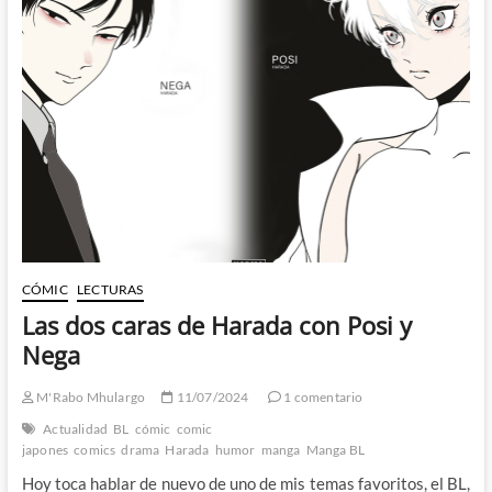
del
Hotel
de
Boichi
CÓMIC
LECTURAS
Las dos caras de Harada con Posi y
Nega
M'Rabo Mhulargo
11/07/2024
1 comentario
Actualidad
BL
cómic
comic
japones
comics
drama
Harada
humor
manga
Manga BL
Hoy toca hablar de nuevo de uno de mis temas favoritos, el BL,