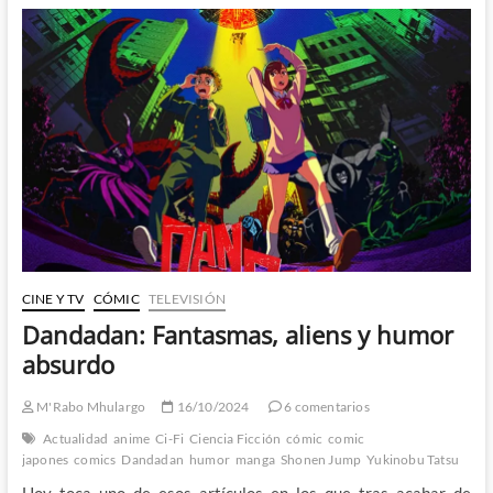
Daima
la
versión
Toriyama
de
Dragon
Ball
GT?
CINE Y TV
CÓMIC
TELEVISIÓN
Dandadan: Fantasmas, aliens y humor
absurdo
M'Rabo Mhulargo
16/10/2024
6 comentarios
Actualidad
anime
Ci-Fi
Ciencia Ficción
cómic
comic
japones
comics
Dandadan
humor
manga
Shonen Jump
Yukinobu Tatsu