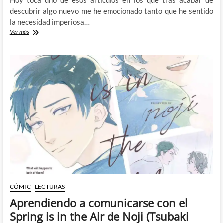
Hoy toca uno de esos artículos en los que tras acabar de
descubrir algo nuevo me he emocionado tanto que he sentido
la necesidad imperiosa…
Dandadan:
Ver más
Fantasmas,
aliens
y
humor
absurdo
CÓMIC
LECTURAS
Aprendiendo a comunicarse con el
Spring is in the Air de Noji (Tsubaki