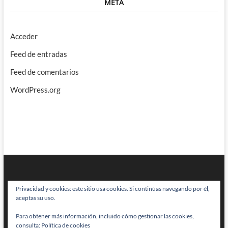
META
Acceder
Feed de entradas
Feed de comentarios
WordPress.org
Privacidad y cookies: este sitio usa cookies. Si continúas navegando por él,
aceptas su uso.
Para obtener más información, incluido cómo gestionar las cookies,
BRAINSTOMPING
| Diseñado por:
Theme Freesia
|
WordPress
| © Todos
consulta:
Política de cookies