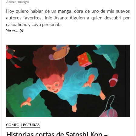
Asano
manga
Hoy quiero hablar de un manga, obra de uno de mis nuevos
autores favoritos, Inio Asano. Alguien a quien descubrí por
casualidad y cuyo personal…
La
Ver más
otra
cara
de
la
cotidianidad
en
El
Barrio
de
Luz
de
Inio
Asano
CÓMIC
LECTURAS
Historias cortas de Satoshi Kon –