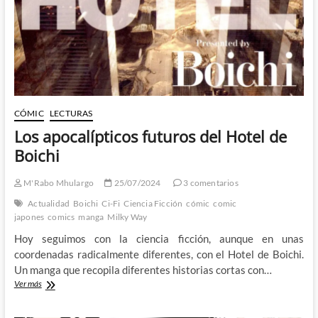
de
YMZ
CÓMIC
LECTURAS
Los apocalípticos futuros del Hotel de
Boichi
M'Rabo Mhulargo
25/07/2024
3 comentarios
Actualidad
Boichi
Ci-Fi
Ciencia Ficción
cómic
comic
japones
comics
manga
Milky Way
Hoy seguimos con la ciencia ficción, aunque en unas
coordenadas radicalmente diferentes, con el Hotel de Boichi.
Un manga que recopila diferentes historias cortas con…
Los
Ver más
apocalípticos
futuros