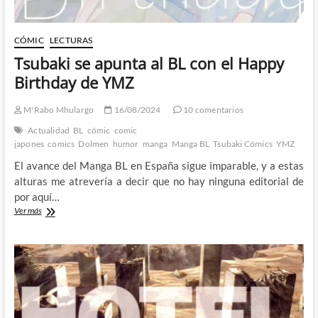
CÓMIC
LECTURAS
Tsubaki se apunta al BL con el Happy
Birthday de YMZ
M'Rabo Mhulargo
16/08/2024
10 comentarios
Actualidad
BL
cómic
comic
japones
comics
Dolmen
humor
manga
Manga BL
Tsubaki Cómics
YMZ
El avance del Manga BL en España sigue imparable, y a estas
alturas me atrevería a decir que no hay ninguna editorial de
por aquí…
Tsubaki
Ver más
se
apunta
al
BL
con
el
Happy
Birthday