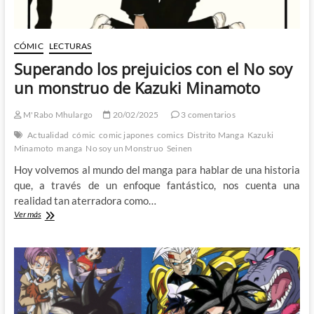
CÓMIC
LECTURAS
Superando los prejuicios con el No soy
un monstruo de Kazuki Minamoto
M'Rabo Mhulargo
20/02/2025
3 comentarios
Actualidad
cómic
comic japones
comics
Distrito Manga
Kazuki
Minamoto
manga
No soy un Monstruo
Seinen
Hoy volvemos al mundo del manga para hablar de una historia
que, a través de un enfoque fantástico, nos cuenta una
realidad tan aterradora como…
Superando
Ver más
los
prejuicios
con
el
No
soy
un