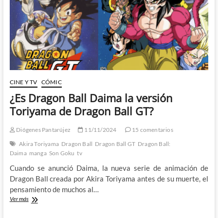
monstruo
de
Kazuki
Minamoto
CINE Y TV
CÓMIC
¿Es Dragon Ball Daima la versión
Toriyama de Dragon Ball GT?
Diógenes Pantarújez
11/11/2024
15 comentarios
Akira Toriyama
Dragon Ball
Dragon Ball GT
Dragon Ball:
Daima
manga
Son Goku
tv
Cuando se anunció Daima, la nueva serie de animación de
Dragon Ball creada por Akira Toriyama antes de su muerte, el
pensamiento de muchos al…
¿Es
Ver más
Dragon
Ball