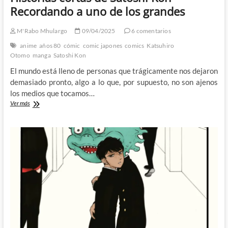
Recordando a uno de los grandes
M'Rabo Mhulargo
09/04/2025
6 comentarios
anime
años 80
cómic
comic japones
comics
Katsuhiro
Otomo
manga
Satoshi Kon
El mundo está lleno de personas que trágicamente nos dejaron
demasiado pronto, algo a lo que, por supuesto, no son ajenos
los medios que tocamos…
Historias
Ver más
cortas
de
Satoshi
Kon
–
Recordando
a
uno
de
los
grandes