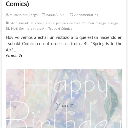
Comics)
M'Rabo Mhulargo
23/08/2024
29 comentarios
Actualidad
BL
cómic
comic japones
comics
Dolmen
manga
Manga
BL
Noji
Spring is in the Air
Tsubaki Cómics
Hoy volvemos a echar un vistazo a lo que están haciendo en
Tsubaki Comics con otro de sus títulos BL, “Spring is in the
Air”…
Aprendiendo
Ver más
a
comunicarse
con
el
Spring
is
in
the
Air
de
Noji
(Tsubaki
Comics)