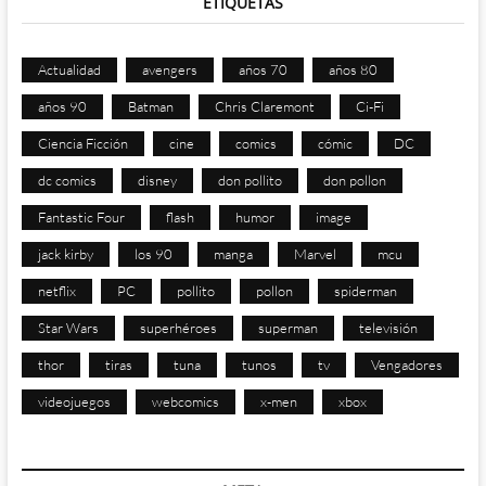
ETIQUETAS
Actualidad
avengers
años 70
años 80
años 90
Batman
Chris Claremont
Ci-Fi
Ciencia Ficción
cine
comics
cómic
DC
dc comics
disney
don pollito
don pollon
Fantastic Four
flash
humor
image
jack kirby
los 90
manga
Marvel
mcu
netflix
PC
pollito
pollon
spiderman
Star Wars
superhéroes
superman
televisión
thor
tiras
tuna
tunos
tv
Vengadores
videojuegos
webcomics
x-men
xbox