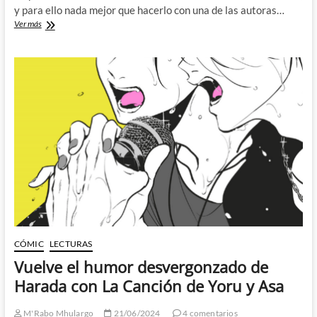
y para ello nada mejor que hacerlo con una de las autoras…
Las
Ver más
dos
caras
de
Harada
con
Posi
y
Nega
CÓMIC
LECTURAS
Vuelve el humor desvergonzado de
Harada con La Canción de Yoru y Asa
M'Rabo Mhulargo
21/06/2024
4 comentarios