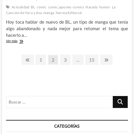
Actualidad
BL
cómic
comic japones
comics
Harada
humor
La
Canción de Yoru y Asa
manga
Norma Editorial
Hoy toca hablar de nuevo de BL, un tipo de manga que tenía
algo abandonado y nada mejor para retomar el tema que
hacerlo a…
Vuelve
Ver más
el
humor
Paginación
desvergonzado
Página
Página
Página
Página
Página
Página
1
2
3
…
15
de
anterior
siguiente
de
Harada
con
entradas
La
Canción
de
Yoru
Buscar
y
Asa
…
CATEGORÍAS