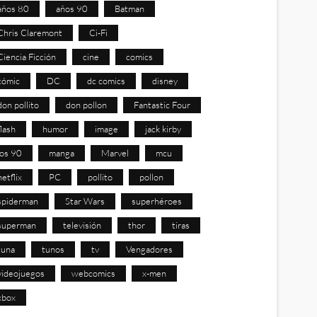
años 80
años 90
Batman
Chris Claremont
Ci-Fi
Ciencia Ficción
cine
comics
cómic
DC
dc comics
disney
don pollito
don pollon
Fantastic Four
flash
humor
image
jack kirby
los 90
manga
Marvel
mcu
netflix
PC
pollito
pollon
spiderman
Star Wars
superhéroes
superman
televisión
thor
tiras
tuna
tunos
tv
Vengadores
videojuegos
webcomics
x-men
xbox