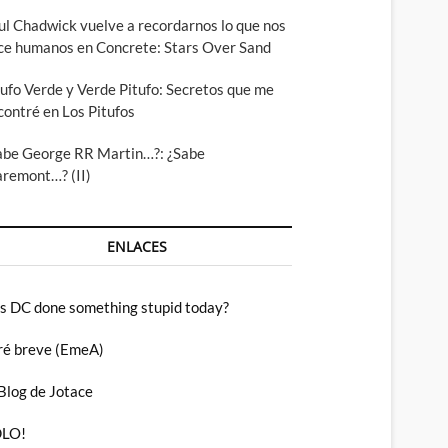
ul Chadwick vuelve a recordarnos lo que nos
ce humanos en Concrete: Stars Over Sand
tufo Verde y Verde Pitufo: Secretos que me
contré en Los Pitufos
abe George RR Martin…?: ¿Sabe
aremont…? (II)
ENLACES
s DC done something stupid today?
ré breve (EmeA)
 Blog de Jotace
LO!