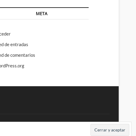
META
ceder
ed de entradas
ed de comentarios
rdPress.org