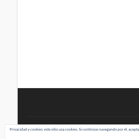
BRAINSTOMPING
Privacidad y cookies: este sitio usa cookies. Si continúas navegando por él, acepta
| Diseñado por:
Theme Freesia
|
WordPress
| ©