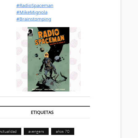
ETIQUETAS
Actualidad
avengers
años 70