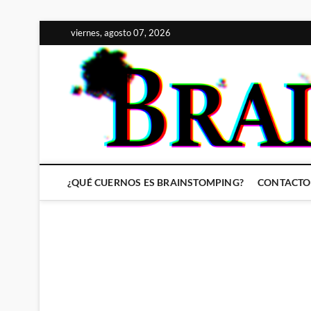
Saltar
viernes, agosto 07, 2026
al
contenido
¿QUÉ CUERNOS ES BRAINSTOMPING?
CONTACTO