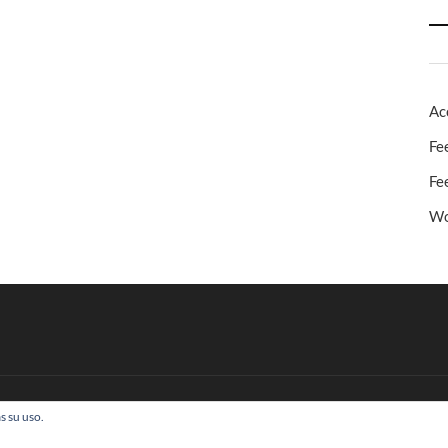
Ac
Fe
Fe
Wo
s su uso.
 Todos los derechos reservados