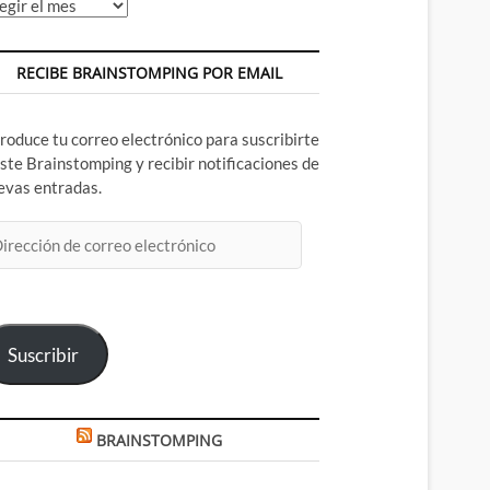
chivos
RECIBE BRAINSTOMPING POR EMAIL
troduce tu correo electrónico para suscribirte
este Brainstomping y recibir notificaciones de
evas entradas.
rección
rreo
ectrónico
Suscribir
BRAINSTOMPING