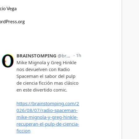
cío Vega
rdPress.org