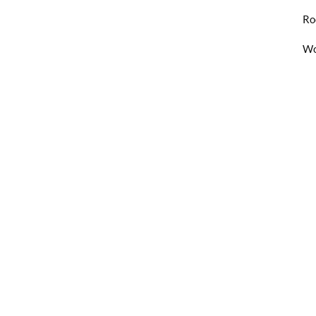
Ro
Wo