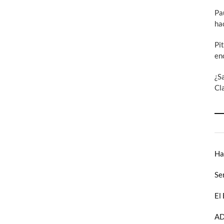
Pa
ha
Pi
en
¿S
Cl
Ha
Se
El
AD