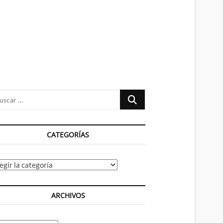
n
ú
Buscar
…
CATEGORÍAS
tegorías
ARCHIVOS