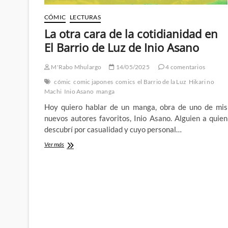
CÓMIC
LECTURAS
La otra cara de la cotidianidad en
El Barrio de Luz de Inio Asano
M'Rabo Mhulargo
14/05/2025
4 comentarios
cómic
comic japones
comics
el Barrio de la Luz
Hikari no
Machi
Inio Asano
manga
Hoy quiero hablar de un manga, obra de uno de mis
nuevos autores favoritos, Inio Asano. Alguien a quien
descubrí por casualidad y cuyo personal…
La
Ver más
otra
cara
de
la
cotidianidad
en
El
Barrio
de