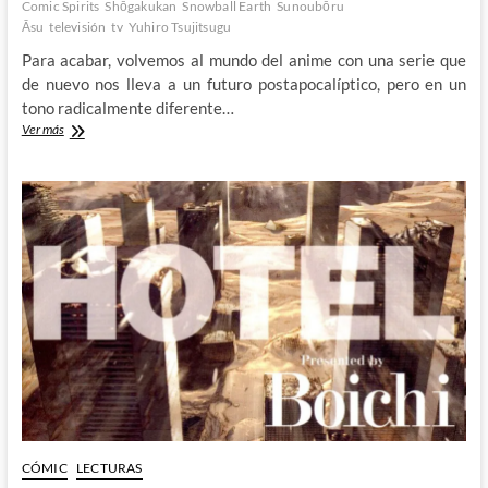
Comic Spirits
Shōgakukan
Snowball Earth
Sunoubōru
Āsu
televisión
tv
Yuhiro Tsujitsugu
Para acabar, volvemos al mundo del anime con una serie que
de nuevo nos lleva a un futuro postapocalíptico, pero en un
tono radicalmente diferente…
Snowball
Ver más
Earth
–
Kaijus,
robots
gigantes
y
la
nueva
era
glacial
CÓMIC
LECTURAS