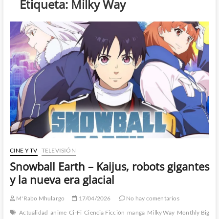
Etiqueta:
Milky Way
CINE Y TV
TELEVISIÓN
Snowball Earth – Kaijus, robots gigantes
y la nueva era glacial
M'Rabo Mhulargo
17/04/2026
No hay comentarios
Actualidad
anime
Ci-Fi
Ciencia Ficción
manga
Milky Way
Monthly Big