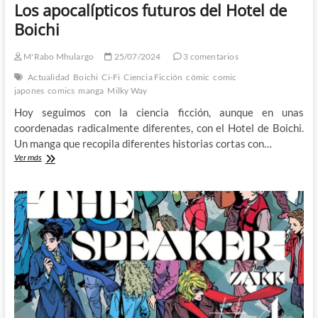
Los apocalípticos futuros del Hotel de
Boichi
M'Rabo Mhulargo
25/07/2024
3 comentarios
Actualidad
Boichi
Ci-Fi
Ciencia Ficción
cómic
comic
japones
comics
manga
Milky Way
Hoy seguimos con la ciencia ficción, aunque en unas
coordenadas radicalmente diferentes, con el Hotel de Boichi.
Un manga que recopila diferentes historias cortas con…
Los
Ver más
apocalípticos
futuros
del
Hotel
de
Boichi