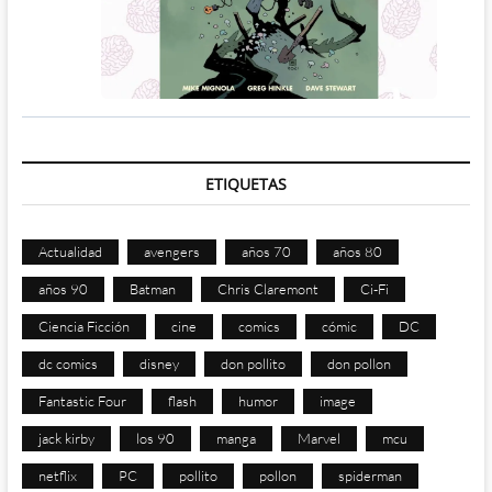
ETIQUETAS
Actualidad
avengers
años 70
años 80
años 90
Batman
Chris Claremont
Ci-Fi
Ciencia Ficción
cine
comics
cómic
DC
dc comics
disney
don pollito
don pollon
Fantastic Four
flash
humor
image
jack kirby
los 90
manga
Marvel
mcu
netflix
PC
pollito
pollon
spiderman