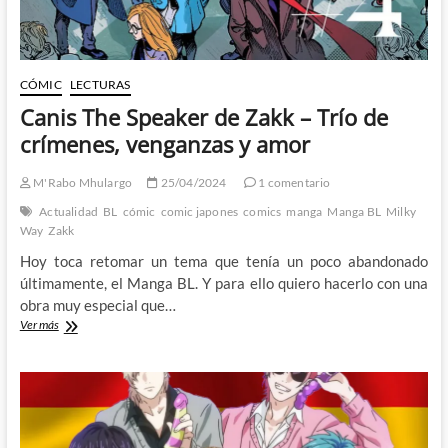
CÓMIC
LECTURAS
Canis The Speaker de Zakk – Trío de
crímenes, venganzas y amor
M'Rabo Mhulargo
25/04/2024
1 comentario
Actualidad
BL
cómic
comic japones
comics
manga
Manga BL
Milky
Way
Zakk
Hoy toca retomar un tema que tenía un poco abandonado
últimamente, el Manga BL. Y para ello quiero hacerlo con una
obra muy especial que…
Canis
Ver más
The
Speaker
de
Zakk
–
Trío