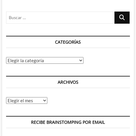
viaje
a
Buscar
través
de
…
los
recuerdos
CATEGORÍAS
Categorías
ARCHIVOS
Archivos
RECIBE BRAINSTOMPING POR EMAIL