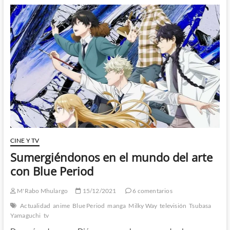
Kizu
–
Vidas
paralelas
CINE Y TV
Sumergiéndonos en el mundo del arte
con Blue Period
M'Rabo Mhulargo
15/12/2021
6 comentarios
Actualidad
anime
Blue Period
manga
Milky Way
televisión
Tsubasa
Yamaguchi
tv