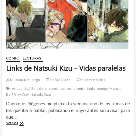
CÓMIC
LECTURAS
Links de Natsuki Kizu – Vidas paralelas
M'Rabo Mhulargo
04/02/2022
6 comentarios
Actualidad
BL
cómic
comic japones
comics
Links
manga
Manga
BL
Milky Way
Natsuki Kizu
Dado que Diógenes me pisó esta semana uno de los temas de
los que iba a hablar, publicando el suyo antes sin avisar para
que…
Links
Ver más
de
Natsuki