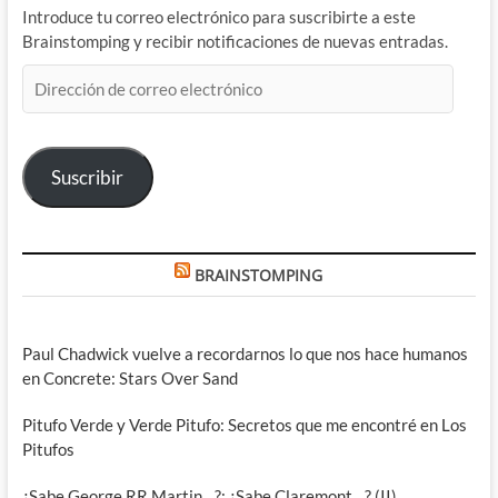
Introduce tu correo electrónico para suscribirte a este
Brainstomping y recibir notificaciones de nuevas entradas.
Dirección
de
correo
electrónico
Suscribir
BRAINSTOMPING
Paul Chadwick vuelve a recordarnos lo que nos hace humanos
en Concrete: Stars Over Sand
Pitufo Verde y Verde Pitufo: Secretos que me encontré en Los
Pitufos
¿Sabe George RR Martin…?: ¿Sabe Claremont…? (II)