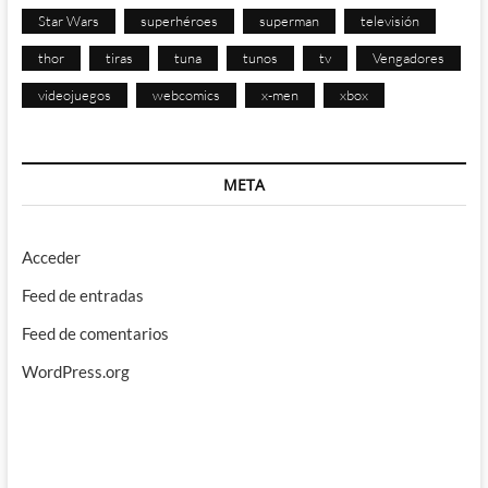
Star Wars
superhéroes
superman
televisión
thor
tiras
tuna
tunos
tv
Vengadores
videojuegos
webcomics
x-men
xbox
META
Acceder
Feed de entradas
Feed de comentarios
WordPress.org