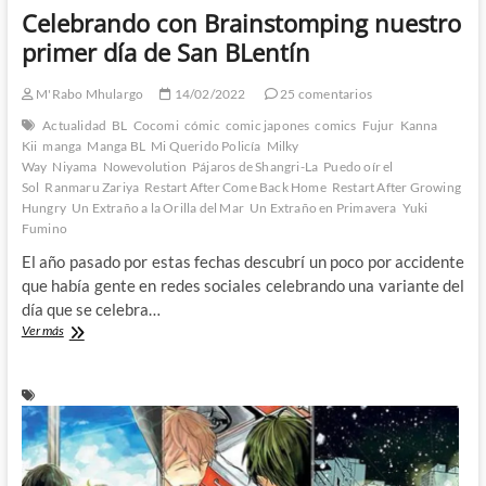
Celebrando con Brainstomping nuestro
primer día de San BLentín
M'Rabo Mhulargo
14/02/2022
25 comentarios
Actualidad
BL
Cocomi
cómic
comic japones
comics
Fujur
Kanna
Kii
manga
Manga BL
Mi Querido Policía
Milky
Way
Niyama
Nowevolution
Pájaros de Shangri-La
Puedo oír el
Sol
Ranmaru Zariya
Restart After Come Back Home
Restart After Growing
Hungry
Un Extraño a la Orilla del Mar
Un Extraño en Primavera
Yuki
Fumino
El año pasado por estas fechas descubrí un poco por accidente
que había gente en redes sociales celebrando una variante del
día que se celebra…
Celebrando
Ver más
con
Brainstomping
nuestro
primer
día
de
San
BLentín