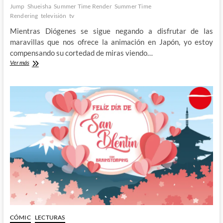
Jump
Shueisha
Summer Time Render
Summer Time
Rendering
televisión
tv
Mientras Diógenes se sigue negando a disfrutar de las
maravillas que nos ofrece la animación en Japón, yo estoy
compensando su cortedad de miras viendo…
Summer
Ver más
Time
Rendering
–
Misterio
y
acción
en
uno
de
mis
animes
favoritos
del
año
CÓMIC
LECTURAS