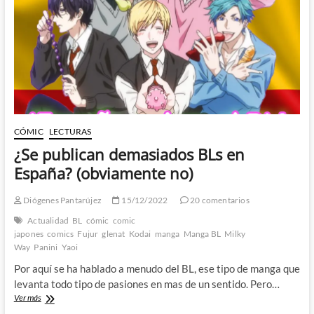
de
crímenes,
venganzas
y
amor
CÓMIC
LECTURAS
¿Se publican demasiados BLs en
España? (obviamente no)
Diógenes Pantarújez
15/12/2022
20 comentarios
Actualidad
BL
cómic
comic
japones
comics
Fujur
glenat
Kodai
manga
Manga BL
Milky
Way
Panini
Yaoi
Por aquí se ha hablado a menudo del BL, ese tipo de manga que
levanta todo tipo de pasiones en mas de un sentido. Pero…
¿Se
Ver más
publican