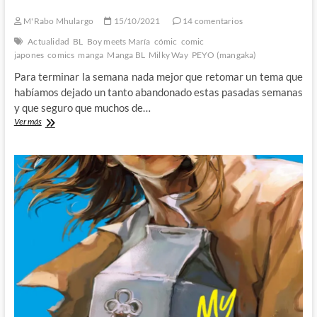
M'Rabo Mhulargo
15/10/2021
14 comentarios
Actualidad
BL
Boy meets María
cómic
comic
japones
comics
manga
Manga BL
Milky Way
PEYO (mangaka)
Para terminar la semana nada mejor que retomar un tema que
habíamos dejado un tanto abandonado estas pasadas semanas
y que seguro que muchos de…
Boy
Ver más
meets
María
de
PEYO
–
Cuando
el
amor
no
conoce
fronteras