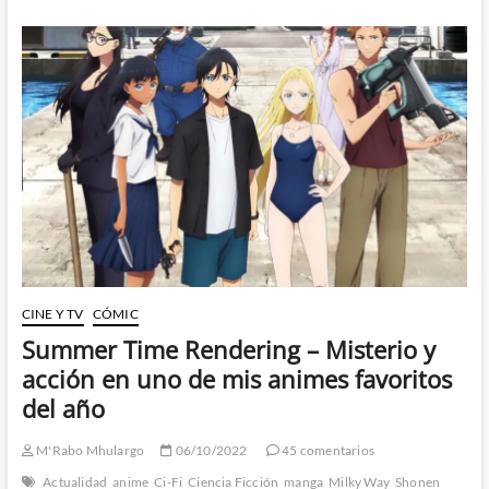
demasiados
BLs
en
España?
(obviamente
no)
CINE Y TV
CÓMIC
Summer Time Rendering – Misterio y
acción en uno de mis animes favoritos
del año
M'Rabo Mhulargo
06/10/2022
45 comentarios
Actualidad
anime
Ci-Fi
Ciencia Ficción
manga
Milky Way
Shonen