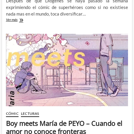
Después de que Diógenes se haya pasado la semana
exprimiendo el cómic de superhéroes como si no existiese
nada mas en el mundo, toca diversificar…
Sumergiéndonos
Ver más
en
el
mundo
del
arte
con
Blue
Period
CÓMIC
LECTURAS
Boy meets María de PEYO – Cuando el
amor no conoce fronteras