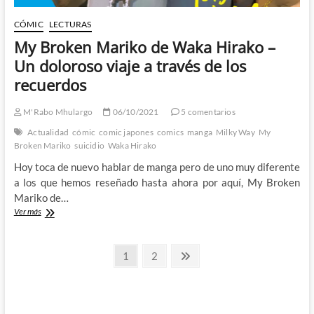
CÓMIC
LECTURAS
My Broken Mariko de Waka Hirako –
Un doloroso viaje a través de los
recuerdos
M'Rabo Mhulargo
06/10/2021
5 comentarios
Actualidad
cómic
comic japones
comics
manga
Milky Way
My
Broken Mariko
suicidio
Waka Hirako
Hoy toca de nuevo hablar de manga pero de uno muy diferente
a los que hemos reseñado hasta ahora por aquí, My Broken
Mariko de…
My
Ver más
Broken
Mariko
Paginación
de
Página
Página
Página
1
2
Waka
siguiente
de
Hirako
–
entradas
Un
doloroso