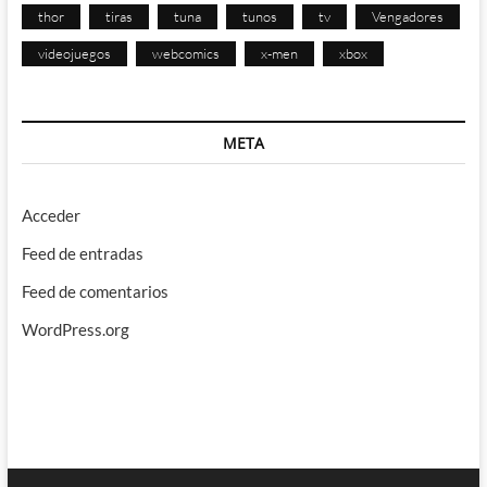
thor
tiras
tuna
tunos
tv
Vengadores
videojuegos
webcomics
x-men
xbox
META
Acceder
Feed de entradas
Feed de comentarios
WordPress.org