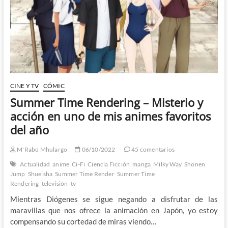
unida
permanece
unida
CINE Y TV
CÓMIC
Summer Time Rendering – Misterio y
acción en uno de mis animes favoritos
del año
M'Rabo Mhulargo
06/10/2022
45 comentarios
Actualidad
anime
Ci-Fi
Ciencia Ficción
manga
Milky Way
Shonen
Jump
Shueisha
Summer Time Render
Summer Time
Rendering
televisión
tv
Mientras Diógenes se sigue negando a disfrutar de las
maravillas que nos ofrece la animación en Japón, yo estoy
compensando su cortedad de miras viendo…