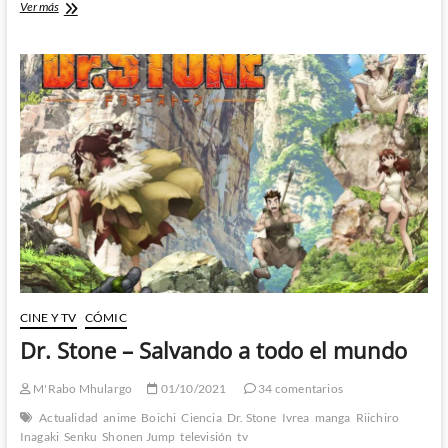
Summer
Ver más
Time
Rendering
–
Misterio
y
acción
en
uno
de
mis
animes
favoritos
del
año
CINE Y TV
CÓMIC
Dr. Stone – Salvando a todo el mundo
M'Rabo Mhulargo
01/10/2021
34 comentarios
Actualidad
anime
Boichi
Ciencia
Dr. Stone
Ivrea
manga
Riichiro
Inagaki
Senku
Shonen Jump
televisión
tv