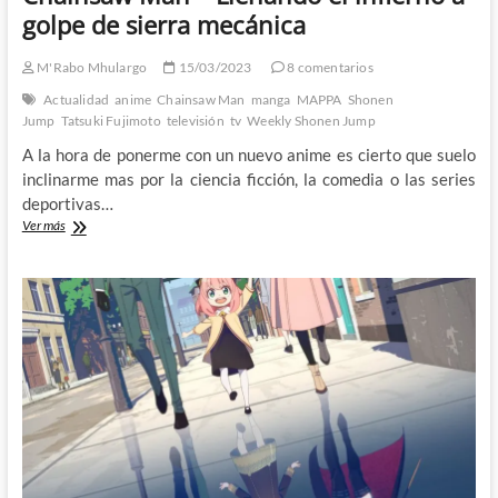
golpe de sierra mecánica
M'Rabo Mhulargo
15/03/2023
8 comentarios
Actualidad
anime
Chainsaw Man
manga
MAPPA
Shonen
Jump
Tatsuki Fujimoto
televisión
tv
Weekly Shonen Jump
A la hora de ponerme con un nuevo anime es cierto que suelo
inclinarme mas por la ciencia ficción, la comedia o las series
deportivas…
Chainsaw
Ver más
Man
–
Llenando
el
infierno
a
golpe
de
sierra
mecánica