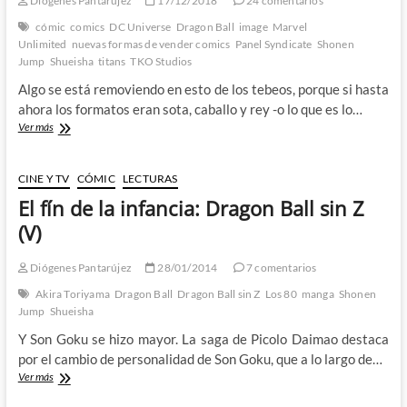
Diógenes Pantarújez
17/12/2018
24 comentarios
cómic
comics
DC Universe
Dragon Ball
image
Marvel
Unlimited
nuevas formas de vender comics
Panel Syndicate
Shonen
Jump
Shueisha
titans
TKO Studios
Algo se está removiendo en esto de los tebeos, porque si hasta
ahora los formatos eran sota, caballo y rey -o lo que es lo…
Nuevas
Ver más
formas
de
regalar
CINE Y TV
CÓMIC
LECTURAS
cómics
El fín de la infancia: Dragon Ball sin Z
(y
luego
(V)
venderlos):
TKO,
Diógenes Pantarújez
28/01/2014
7 comentarios
Shonen
Jump
Akira Toriyama
Dragon Ball
Dragon Ball sin Z
Los 80
manga
Shonen
y
Jump
Shueisha
otras
Y Son Goku se hizo mayor. La saga de Picolo Daimao destaca
por el cambio de personalidad de Son Goku, que a lo largo de…
El
Ver más
fín