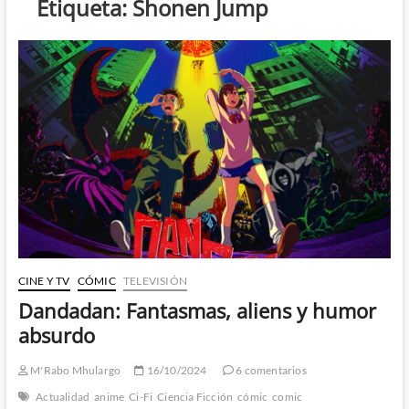
Etiqueta:
Shonen Jump
CINE Y TV
CÓMIC
TELEVISIÓN
Dandadan: Fantasmas, aliens y humor
absurdo
M'Rabo Mhulargo
16/10/2024
6 comentarios
Actualidad
anime
Ci-Fi
Ciencia Ficción
cómic
comic