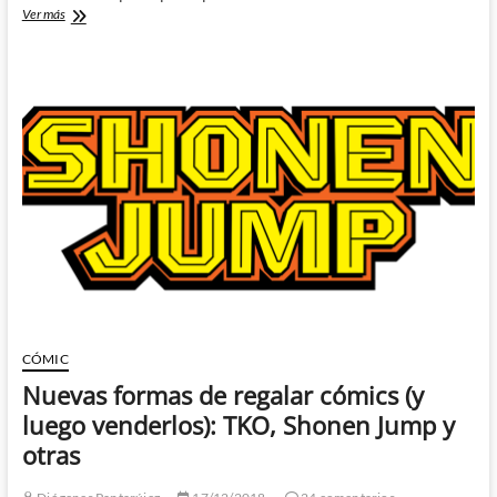
Mangaplus
Ver más
o
como
acabar
con
las
scanlations
CÓMIC
Nuevas formas de regalar cómics (y
luego venderlos): TKO, Shonen Jump y
otras