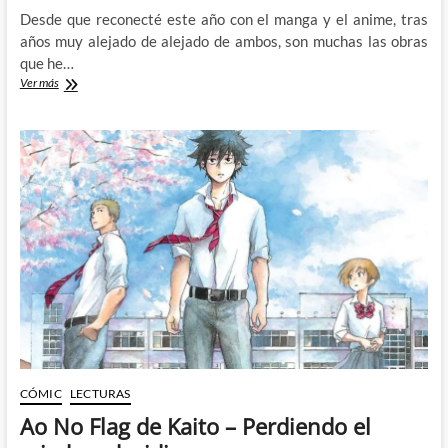
Desde que reconecté este año con el manga y el anime, tras
años muy alejado de alejado de ambos, son muchas las obras
que he…
Dr.
Ver más
Stone
–
Salvando
a
todo
el
mundo
CÓMIC
LECTURAS
Ao No Flag de Kaito – Perdiendo el