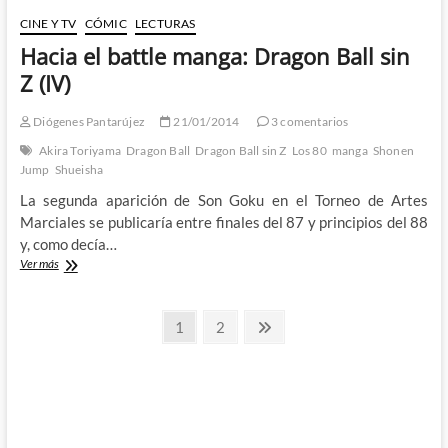
de
la
CINE Y TV
CÓMIC
LECTURAS
infancia:
Hacia el battle manga: Dragon Ball sin
Dragon
Ball
Z (IV)
sin
Z
Diógenes Pantarújez
21/01/2014
3 comentarios
(V)
Akira Toriyama
Dragon Ball
Dragon Ball sin Z
Los 80
manga
Shonen
Jump
Shueisha
La segunda aparición de Son Goku en el Torneo de Artes
Marciales se publicaría entre finales del 87 y principios del 88
y, como decía…
Hacia
Ver más
el
battle
Paginación
manga:
Página
Página
Página
1
2
Dragon
siguiente
de
Ball
sin
entradas
Z
(IV)