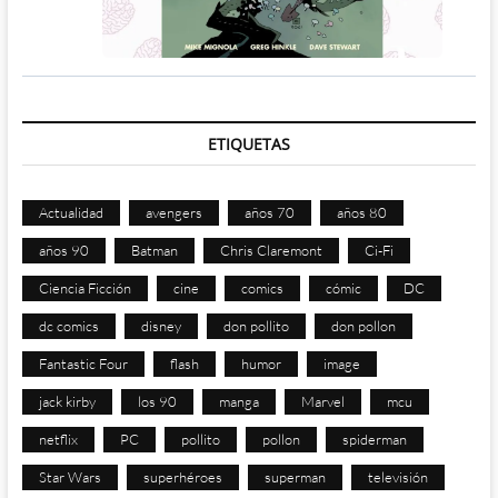
ETIQUETAS
Actualidad
avengers
años 70
años 80
años 90
Batman
Chris Claremont
Ci-Fi
Ciencia Ficción
cine
comics
cómic
DC
dc comics
disney
don pollito
don pollon
Fantastic Four
flash
humor
image
jack kirby
los 90
manga
Marvel
mcu
netflix
PC
pollito
pollon
spiderman
Star Wars
superhéroes
superman
televisión