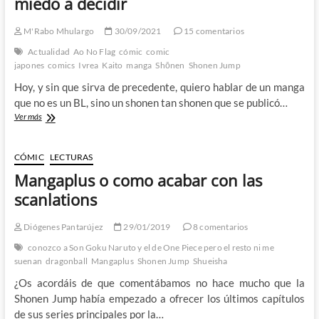
miedo a decidir
M'Rabo Mhulargo
30/09/2021
15 comentarios
Actualidad
Ao No Flag
cómic
comic
japones
comics
Ivrea
Kaito
manga
Shōnen
Shonen Jump
Hoy, y sin que sirva de precedente, quiero hablar de un manga
que no es un BL, sino un shonen tan shonen que se publicó…
Ao
Ver más
No
Flag
de
CÓMIC
LECTURAS
Kaito
Mangaplus o como acabar con las
–
Perdiendo
scanlations
el
miedo
Diógenes Pantarújez
29/01/2019
8 comentarios
a
decidir
conozco a Son Goku Naruto y el de One Piece pero el resto ni me
suenan
dragonball
Mangaplus
Shonen Jump
Shueisha
¿Os acordáis de que comentábamos no hace mucho que la
Shonen Jump había empezado a ofrecer los últimos capítulos
de sus series principales por la…