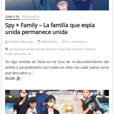
CINE Y TV
TELEVISIÓN
Spy × Family – La familia que espia
unida permanece unida
M'Rabo Mhulargo
09/03/2023
11 comentarios
Actualidad
anime
manga
Shonen Jump
Spy × Family
Tatsuya
Endo
televisión
tv
Yo sigo metido de lleno en mi fase de re-descubrimiento del
anime y pasándomelo casi como un niño con cada nueva serie
que descubro, y…
Spy
Ver más
×
Family
–
La
familia
que
espia