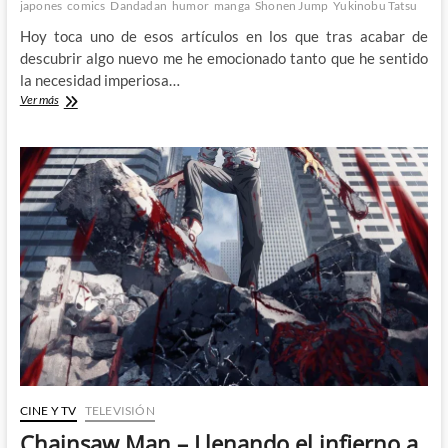
japones
comics
Dandadan
humor
manga
Shonen Jump
Yukinobu Tatsu
Hoy toca uno de esos artículos en los que tras acabar de
descubrir algo nuevo me he emocionado tanto que he sentido
la necesidad imperiosa…
Dandadan:
Ver más
Fantasmas,
aliens
y
humor
absurdo
CINE Y TV
TELEVISIÓN
Chainsaw Man – Llenando el infierno a