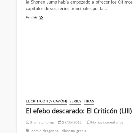
la Shonen Jump había empezado a ofrecer los últimos
capítulos de sus series principales por la…
Mangaplus
Ver más
o
como
acabar
con
las
scanlations
EL CRITICÓN (Y CAYÓN)
SERIES
TIRAS
El efebo descarado: El Criticón (LIII)
Brainstomping
29/06/2012
No hay comentarios
cómic
dragonball
filosofía
grecia