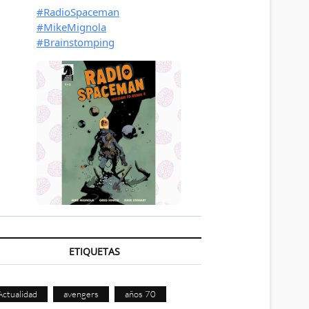
ETIQUETAS
Actualidad
avengers
años 70