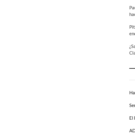
Pa
ha
Pi
en
¿S
Cl
Ha
Se
El
AD