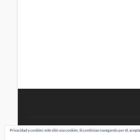
BRAINSTOMPING
Privacidad y cookies: este sitio usa cookies. Si continúas navegando por él, acepta
| Diseñado por:
Theme Freesia
|
WordPress
| ©