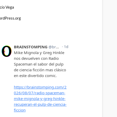
cío Vega
rdPress.org