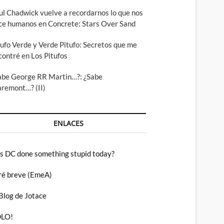
ul Chadwick vuelve a recordarnos lo que nos
ce humanos en Concrete: Stars Over Sand
tufo Verde y Verde Pitufo: Secretos que me
contré en Los Pitufos
abe George RR Martin…?: ¿Sabe
aremont…? (II)
ENLACES
s DC done something stupid today?
ré breve (EmeA)
 Blog de Jotace
LO!