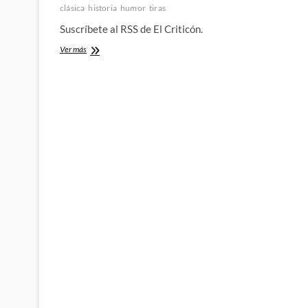
clásica
historia
humor
tiras
Suscríbete al RSS de El Criticón.
El
Ver más
efebo
descarado:
El
Criticón
(LIII)