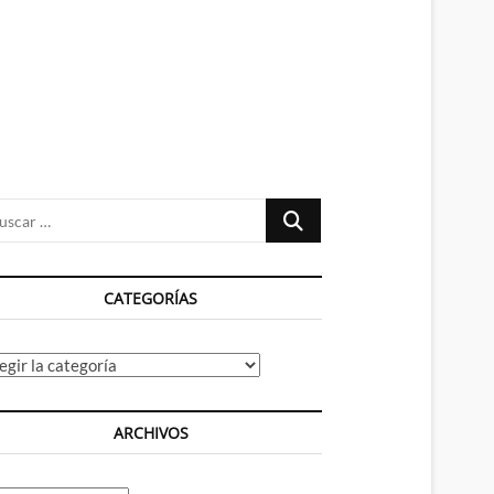
n
ú
Buscar
…
CATEGORÍAS
tegorías
ARCHIVOS