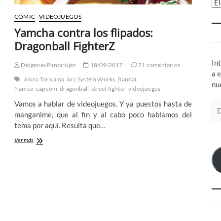
Ar
CÓMIC
VIDEOJUEGOS
Yamcha contra los flipados:
Dragonball FighterZ
In
Diógenes Pantarújez
18/09/2017
71 comentarios
a 
Akira Toriyama
Arc System Works
Bandai
nu
Namco
capcom
dragonball
street fighter
videojuegos
Vamos a hablar de videojuegos. Y ya puestos hasta de
Di
manganime, que al fin y al cabo poco hablamos del
de
tema por aquí. Resulta que…
co
el
Yamcha
Ver más
contra
los
flipados:
Dragonball
FighterZ