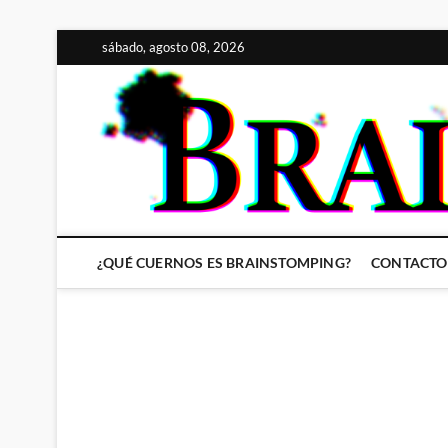
Saltar
sábado, agosto 08, 2026
al
contenido
¿QUÉ CUERNOS ES BRAINSTOMPING?
CONTACTO