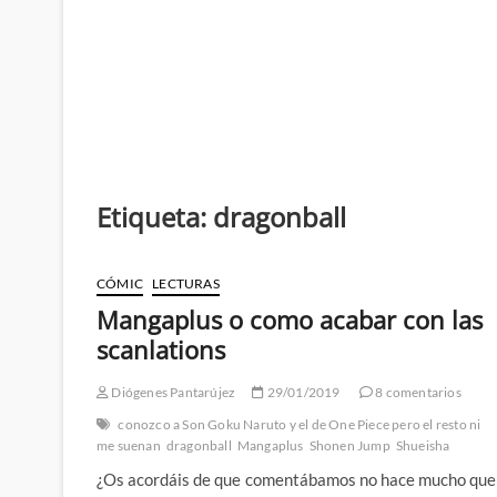
Etiqueta:
dragonball
CÓMIC
LECTURAS
Mangaplus o como acabar con las
scanlations
Diógenes Pantarújez
29/01/2019
8 comentarios
conozco a Son Goku Naruto y el de One Piece pero el resto ni
me suenan
dragonball
Mangaplus
Shonen Jump
Shueisha
¿Os acordáis de que comentábamos no hace mucho que