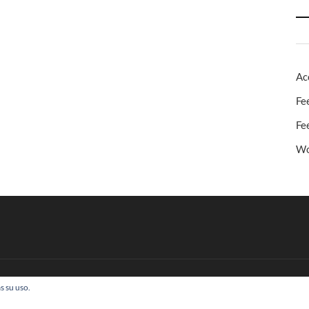
Ac
Fe
Fe
Wo
s su uso.
 Todos los derechos reservados