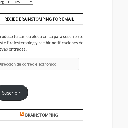
chivos
RECIBE BRAINSTOMPING POR EMAIL
troduce tu correo electrónico para suscribirte
este Brainstomping y recibir notificaciones de
evas entradas.
rección
rreo
ectrónico
Suscribir
BRAINSTOMPING