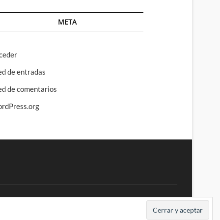
META
ceder
ed de entradas
ed de comentarios
rdPress.org