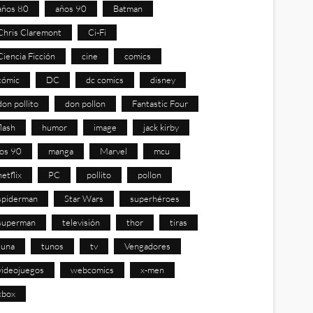
años 80
años 90
Batman
Chris Claremont
Ci-Fi
Ciencia Ficción
cine
comics
cómic
DC
dc comics
disney
don pollito
don pollon
Fantastic Four
flash
humor
image
jack kirby
los 90
manga
Marvel
mcu
netflix
PC
pollito
pollon
spiderman
Star Wars
superhéroes
superman
televisión
thor
tiras
tuna
tunos
tv
Vengadores
videojuegos
webcomics
x-men
xbox