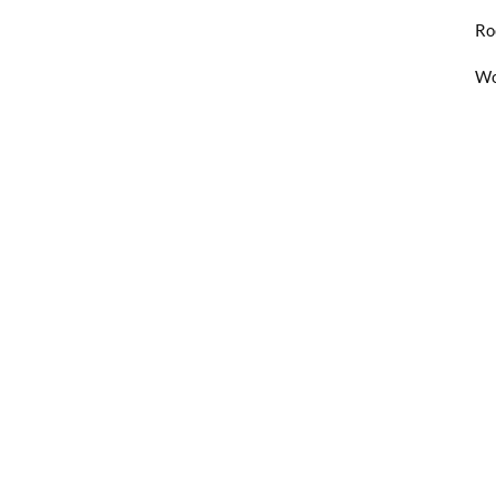
Ro
Wo