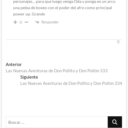
personajes… para que luego venga Oda y ponga en un arco
una pelea de boxeo con el poder del afro como principal
power up. Grande
Responder
0
Navegación
Entrada
Anterior
anterior:
Las Nuevas Aventuras de Don Pollito y Don Pollón 333
de
Entrada
Siguiente
entradas
siguiente:
Las Nuevas Aventuras de Don Pollito y Don Pollón 334
Buscar
…