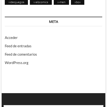
videojuegos
webcomics
x-men
xbox
META
Acceder
Feed de entradas
Feed de comentarios
WordPress.org