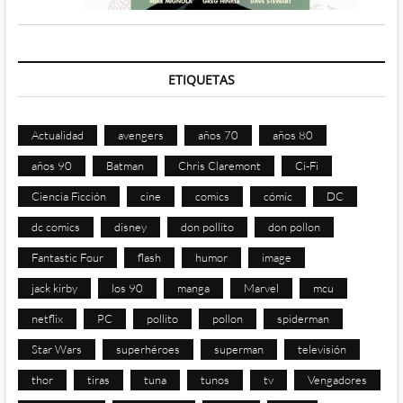
ETIQUETAS
Actualidad
avengers
años 70
años 80
años 90
Batman
Chris Claremont
Ci-Fi
Ciencia Ficción
cine
comics
cómic
DC
dc comics
disney
don pollito
don pollon
Fantastic Four
flash
humor
image
jack kirby
los 90
manga
Marvel
mcu
netflix
PC
pollito
pollon
spiderman
Star Wars
superhéroes
superman
televisión
thor
tiras
tuna
tunos
tv
Vengadores