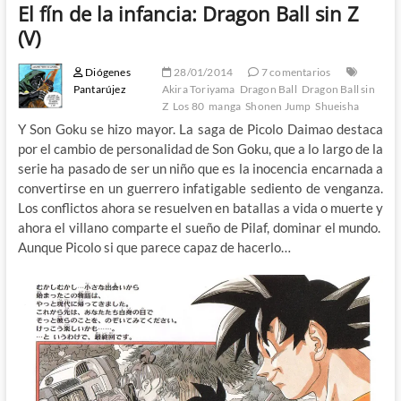
El fín de la infancia: Dragon Ball sin Z
(V)
Diógenes
28/01/2014
7 comentarios
Pantarújez
Akira Toriyama
Dragon Ball
Dragon Ball sin
Z
Los 80
manga
Shonen Jump
Shueisha
Y Son Goku se hizo mayor. La saga de Picolo Daimao destaca
por el cambio de personalidad de Son Goku, que a lo largo de la
serie ha pasado de ser un niño que es la inocencia encarnada a
convertirse en un guerrero infatigable sediento de venganza.
Los conflictos ahora se resuelven en batallas a vida o muerte y
ahora el villano comparte el sueño de Pilaf, dominar el mundo.
Aunque Picolo si que parece capaz de hacerlo…