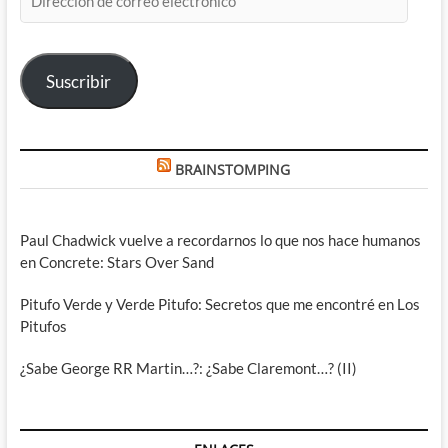
de
correo
electrónico
Suscribir
BRAINSTOMPING
Paul Chadwick vuelve a recordarnos lo que nos hace humanos
en Concrete: Stars Over Sand
Pitufo Verde y Verde Pitufo: Secretos que me encontré en Los
Pitufos
¿Sabe George RR Martin…?: ¿Sabe Claremont…? (II)