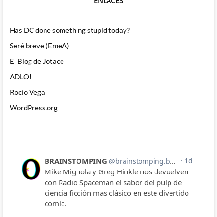
ENLACES
Has DC done something stupid today?
Seré breve (EmeA)
El Blog de Jotace
ADLO!
Rocío Vega
WordPress.org