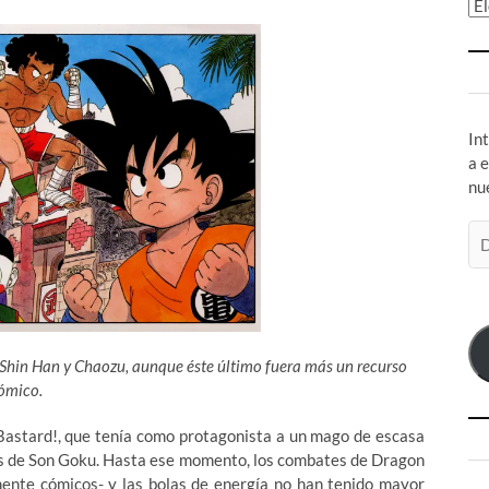
Ar
In
a 
nu
Di
de
co
el
 Shin Han y Chaozu, aunque éste último fuera más un recurso
ómico.
Bastard!, que tenía como protagonista a un mago de escasa
as de Son Goku. Hasta ese momento, los combates de Dragon
mente cómicos- y las bolas de energía no han tenido mayor