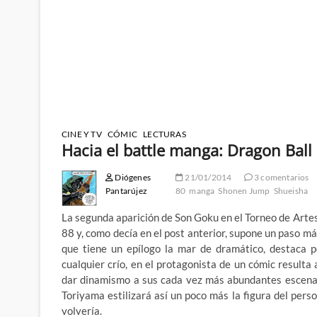
CINE Y TV
CÓMIC
LECTURAS
Hacia el battle manga: Dragon Ball s
Diógenes
21/01/2014
3 comentarios
Pantarújez
80
manga
Shonen Jump
Shueisha
La segunda aparición de Son Goku en el Torneo de Artes 
88 y, como decía en el post anterior, supone un paso má
que tiene un epílogo la mar de dramático, destaca p
cualquier crío, en el protagonista de un cómic resulta
dar dinamismo a sus cada vez más abundantes escenas
Toriyama estilizará así un poco más la figura del perso
volvería.