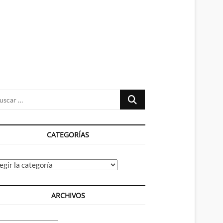
n
ú
Buscar
…
CATEGORÍAS
tegorías
ARCHIVOS