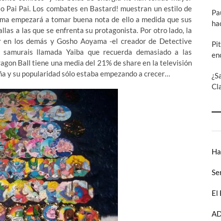
o Pai Pai. Los combates en Bastard! muestran un estilo de
Pa
yama empezará a tomar buena nota de ello a medida que sus
ha
las a las que se enfrenta su protagonista. Por otro lado, la
ar en los demás y Gosho Aoyama -el creador de Detective
Pi
 samurais llamada Yaiba que recuerda demasiado a las
en
agon Ball tiene una media del 21% de share en la televisión
aña y su popularidad sólo estaba empezando a crecer…
¿S
Cl
Ha
Se
El
AD