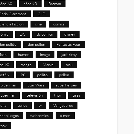
años 80
años 90
Batman
Chris Claremont
Ci-Fi
Ciencia Ficción
cine
comics
cómic
DC
dc comics
disney
don pollito
don pollon
Fantastic Four
flash
humor
image
jack kirby
los 90
manga
Marvel
mcu
netflix
PC
pollito
pollon
spiderman
Star Wars
superhéroes
superman
televisión
thor
tiras
tuna
tunos
tv
Vengadores
videojuegos
webcomics
x-men
xbox