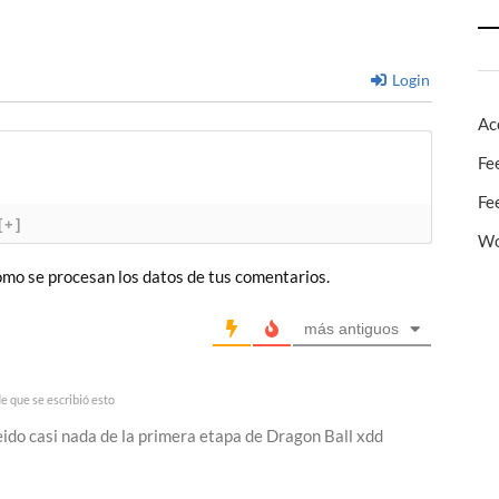
Login
Ac
Fe
Fe
[+]
Wo
mo se procesan los datos de tus comentarios.
más antiguos
 que se escribió esto
ido casi nada de la primera etapa de Dragon Ball xdd