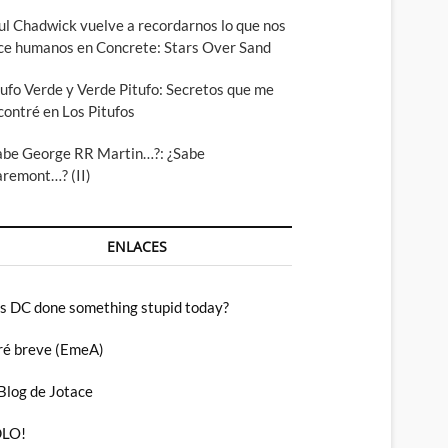
ul Chadwick vuelve a recordarnos lo que nos
ce humanos en Concrete: Stars Over Sand
tufo Verde y Verde Pitufo: Secretos que me
contré en Los Pitufos
abe George RR Martin…?: ¿Sabe
aremont…? (II)
ENLACES
s DC done something stupid today?
ré breve (EmeA)
 Blog de Jotace
LO!