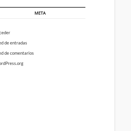
META
ceder
ed de entradas
ed de comentarios
rdPress.org