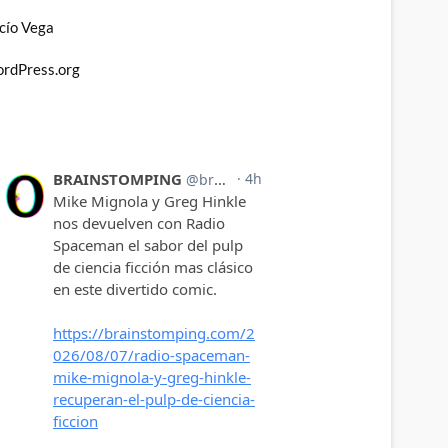
cío Vega
rdPress.org