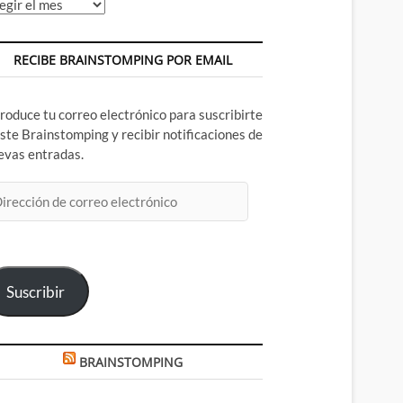
chivos
RECIBE BRAINSTOMPING POR EMAIL
troduce tu correo electrónico para suscribirte
este Brainstomping y recibir notificaciones de
evas entradas.
rección
rreo
ectrónico
Suscribir
BRAINSTOMPING