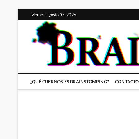
Saltar
viernes, agosto 07, 2026
al
contenido
¿QUÉ CUERNOS ES BRAINSTOMPING?
CONTACTO