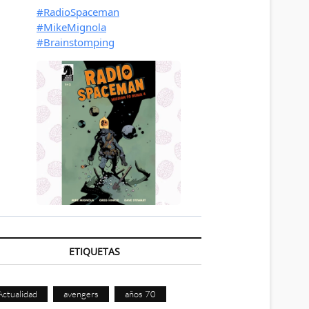
ETIQUETAS
Actualidad
avengers
años 70