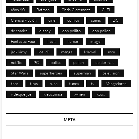
años 90
Batman
Chris Claremont
Ci-Fi
Ciencia Ficción
cine
comics
cómic
DC
dc comics
disney
don pollito
don pollon
Fantastic Four
flash
humor
image
jack kirby
los 90
manga
Marvel
mcu
netflix
PC
pollito
pollon
spiderman
Star Wars
superhéroes
superman
televisión
thor
tiras
tuna
tunos
tv
Vengadores
videojuegos
webcomics
x-men
xbox
META