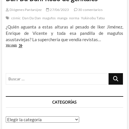
Diógenes Pantarújez
27/06/2023
30 comentarios
cómic
Dan Da Dan
magufos
manga
norma
Yukinobu Tatsu
¿Quién aguanta a estas alturas al pesado de Iker Jiménez,
Enrique de Vicente y toda esa pandilla de magufos
asustaviejas? La superchería que vendía revistas…
Dan
Ver más
Da
Dan:
Robo
de
genitales
Buscar
…
CATEGORÍAS
Categorías