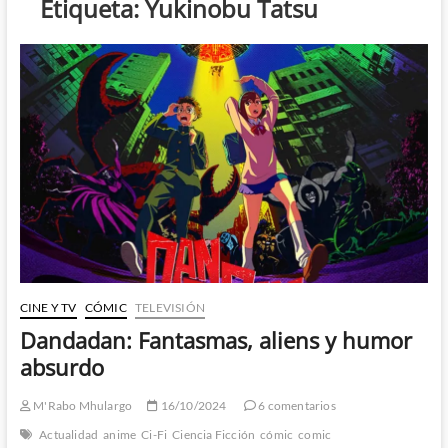
Etiqueta:
Yukinobu Tatsu
CINE Y TV
CÓMIC
TELEVISIÓN
Dandadan: Fantasmas, aliens y humor
absurdo
M'Rabo Mhulargo
16/10/2024
6 comentarios
Actualidad
anime
Ci-Fi
Ciencia Ficción
cómic
comic