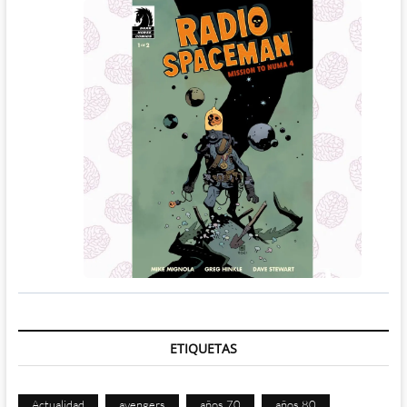
ETIQUETAS
Actualidad
avengers
años 70
años 80