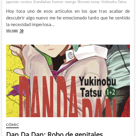
japones
comics
Dandadan
humor
manga
Shonen Jump
Yukinobu Tatsu
Hoy toca uno de esos artículos en los que tras acabar de
descubrir algo nuevo me he emocionado tanto que he sentido
la necesidad imperiosa…
Dandadan:
Ver más
Fantasmas,
aliens
y
humor
absurdo
CÓMIC
Dan Da Dan: Robo de genitales