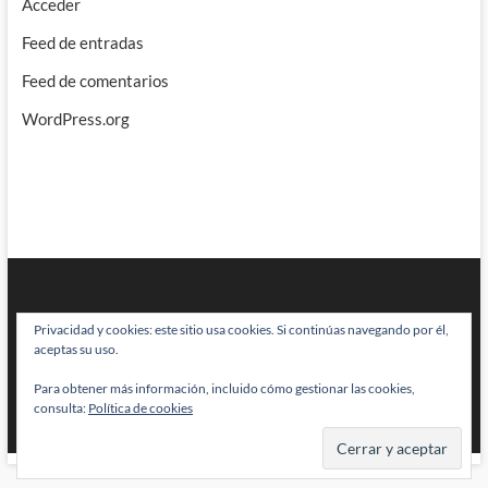
Acceder
Feed de entradas
Feed de comentarios
WordPress.org
Privacidad y cookies: este sitio usa cookies. Si continúas navegando por él,
aceptas su uso.
Para obtener más información, incluido cómo gestionar las cookies,
BRAINSTOMPING
| Diseñado por:
Theme Freesia
|
WordPress
| © Todos
consulta:
Política de cookies
los derechos reservados