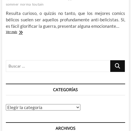
sommer
norma
toutain
Resulta curioso, o quizás no tanto, que los mejores comics
bélicos suelen ser aquellos profundamente anti-belicistas. Si,
es fácil glorificar la guerra, presentar alguna emocionante…
Manfred
Ver más
Sommer
nos
muestra
los
horrores
Buscar
de
la
…
guerra
a
traves
CATEGORÍAS
de
los
ojos
de
Categorías
Frank
Cappa
ARCHIVOS