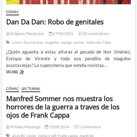
CÓMIC
Dan Da Dan: Robo de genitales
Diógenes Pantarújez
27/06/2023
30 comentarios
cómic
Dan Da Dan
magufos
manga
norma
Yukinobu Tatsu
¿Quién aguanta a estas alturas al pesado de Iker Jiménez,
Enrique de Vicente y toda esa pandilla de magufos
asustaviejas? La superchería que vendía revistas…
Dan
Ver más
Da
Dan:
Robo
CÓMIC
LECTURAS
de
Manfred Sommer nos muestra los
genitales
horrores de la guerra a traves de los
ojos de Frank Cappa
M'Rabo Mhulargo
15/08/2014
1 comentario
años 80
cómic
comics
edt
frank cappa
manfred