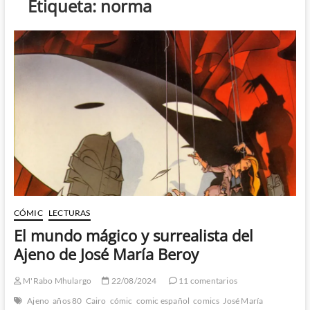
Etiqueta:
norma
CÓMIC
LECTURAS
El mundo mágico y surrealista del
Ajeno de José María Beroy
M'Rabo Mhulargo
22/08/2024
11 comentarios
Ajeno
años 80
Cairo
cómic
comic español
comics
José María