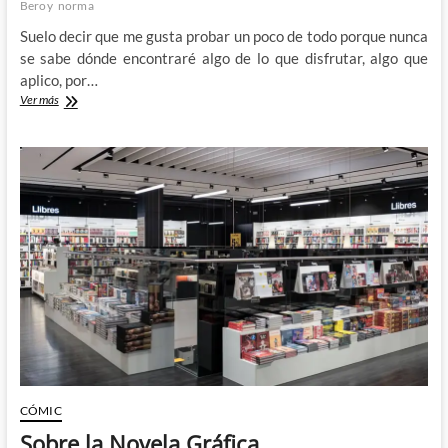
Beroy
norma
Suelo decir que me gusta probar un poco de todo porque nunca
se sabe dónde encontraré algo de lo que disfrutar, algo que
aplico, por…
El
Ver más
mundo
mágico
y
surrealista
del
Ajeno
de
José
María
Beroy
CÓMIC
Sobre la Novela Gráfica