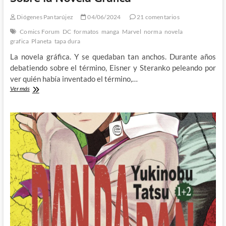
Diógenes Pantarújez
04/06/2024
21 comentarios
Comics Forum
DC
formatos
manga
Marvel
norma
novela
grafica
Planeta
tapa dura
La novela gráfica. Y se quedaban tan anchos. Durante años
debatiendo sobre el término, Eisner y Steranko peleando por
ver quién había inventado el término,…
Sobre
Ver más
la
Novela
Gráfica