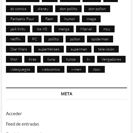
dc comics
disney
don pollito
don pollon
Fantastic Four
flash
humor
image
jack kirby
los 90
manga
Marvel
mcu
netflix
PC
pollito
pollon
spiderman
Star Wars
superhéroes
superman
televisión
thor
tiras
tuna
tunos
tv
Vengadores
videojuegos
webcomics
x-men
xbox
META
Acceder
Feed de entradas