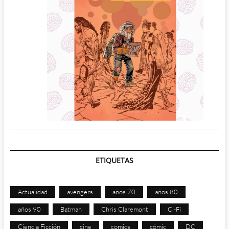
ETIQUETAS
Actualidad
avengers
años 70
años 80
años 90
Batman
Chris Claremont
Ci-Fi
Ciencia Ficción
cine
comics
cómic
DC