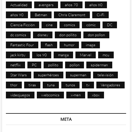
Actualidad
avengers
años 70
años 80
años 90
Batman
Chris Claremont
Ci-Fi
Ciencia Ficción
cine
comics
cómic
DC
dc comics
disney
don pollito
don pollon
Fantastic Four
flash
humor
image
jack kirby
los 90
manga
Marvel
mcu
netflix
PC
pollito
pollon
spiderman
Star Wars
superhéroes
superman
televisión
thor
tiras
tuna
tunos
tv
Vengadores
videojuegos
webcomics
x-men
xbox
META