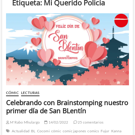
Etiqueta:
Mi Querido Policía
CÓMIC
LECTURAS
Celebrando con Brainstomping nuestro
primer día de San BLentín
M'Rabo Mhulargo
14/02/2022
25 comentarios
Actualidad
BL
Cocomi
cómic
comic japones
comics
Fujur
Kanna