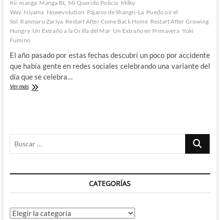
Kii
manga
Manga BL
Mi Querido Policía
Milky
Way
Niyama
Nowevolution
Pájaros de Shangri-La
Puedo oír el
Sol
Ranmaru Zariya
Restart After Come Back Home
Restart After Growing
Hungry
Un Extraño a la Orilla del Mar
Un Extraño en Primavera
Yuki
Fumino
El año pasado por estas fechas descubrí un poco por accidente
que había gente en redes sociales celebrando una variante del
día que se celebra…
Celebrando
Ver más
con
Brainstomping
nuestro
primer
día
Buscar
de
San
…
BLentín
CATEGORÍAS
Categorías