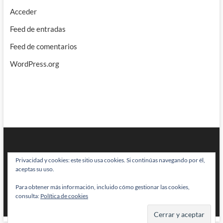
Acceder
Feed de entradas
Feed de comentarios
WordPress.org
Privacidad y cookies: este sitio usa cookies. Si continúas navegando por él,
aceptas su uso.
Para obtener más información, incluido cómo gestionar las cookies,
BRAINSTOMPING
| Diseñado por:
Theme Freesia
|
WordPress
| © Todos
consulta:
Política de cookies
los derechos reservados