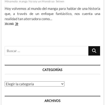
Minamoto
manga
No soy un Monstruo
Seinen
Hoy volvemos al mundo del manga para hablar de una historia
que, a través de un enfoque fantástico, nos cuenta una
realidad tan aterradora como…
Superando
Ver más
los
prejuicios
con
el
No
Buscar
soy
un
…
monstruo
de
Kazuki
CATEGORÍAS
Minamoto
Categorías
ARCHIVOS