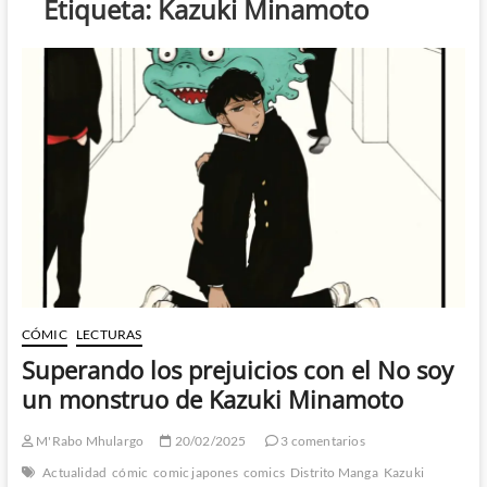
Etiqueta:
Kazuki Minamoto
CÓMIC
LECTURAS
Superando los prejuicios con el No soy
un monstruo de Kazuki Minamoto
M'Rabo Mhulargo
20/02/2025
3 comentarios
Actualidad
cómic
comic japones
comics
Distrito Manga
Kazuki