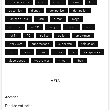
Ciencia Ficción
cine
comics
cómic
DC
dc comics
disney
don pollito
don pollon
Fantastic Four
flash
humor
image
jack kirby
los 90
manga
Marvel
mcu
netflix
PC
pollito
pollon
spiderman
Star Wars
superhéroes
superman
televisión
thor
tiras
tuna
tunos
tv
Vengadores
videojuegos
webcomics
x-men
xbox
META
Acceder
Feed de entradas