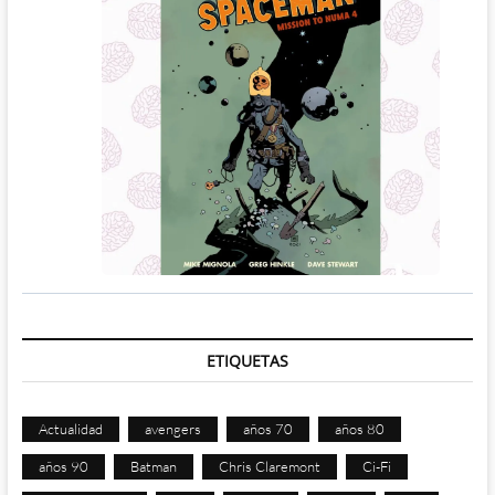
ETIQUETAS
Actualidad
avengers
años 70
años 80
años 90
Batman
Chris Claremont
Ci-Fi