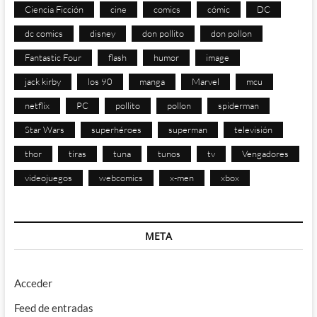
Ciencia Ficción
cine
comics
cómic
DC
dc comics
disney
don pollito
don pollon
Fantastic Four
flash
humor
image
jack kirby
los 90
manga
Marvel
mcu
netflix
PC
pollito
pollon
spiderman
Star Wars
superhéroes
superman
televisión
thor
tiras
tuna
tunos
tv
Vengadores
videojuegos
webcomics
x-men
xbox
META
Acceder
Feed de entradas