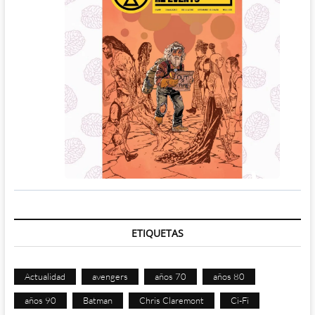
ETIQUETAS
Actualidad
avengers
años 70
años 80
años 90
Batman
Chris Claremont
Ci-Fi