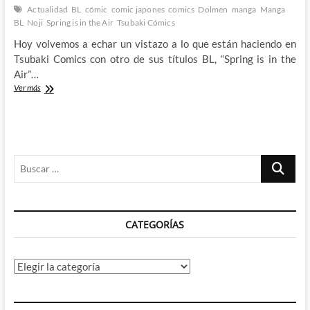
Actualidad
BL
cómic
comic japones
comics
Dolmen
manga
Manga
BL
Noji
Spring is in the Air
Tsubaki Cómics
Hoy volvemos a echar un vistazo a lo que están haciendo en
Tsubaki Comics con otro de sus títulos BL, “Spring is in the
Air”…
Aprendiendo
Ver más
a
comunicarse
con
el
Spring
Buscar
is
in
…
the
Air
de
CATEGORÍAS
Noji
(Tsubaki
Comics)
Categorías