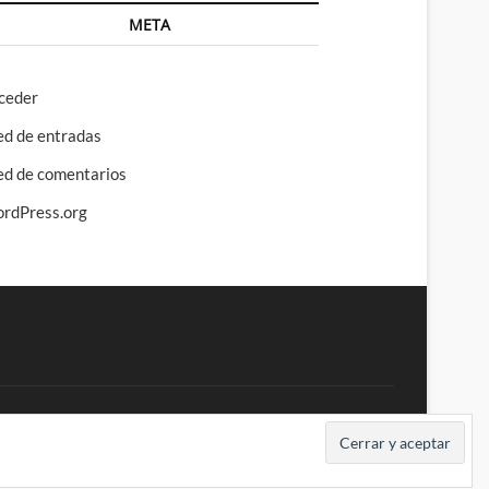
META
ceder
ed de entradas
ed de comentarios
rdPress.org