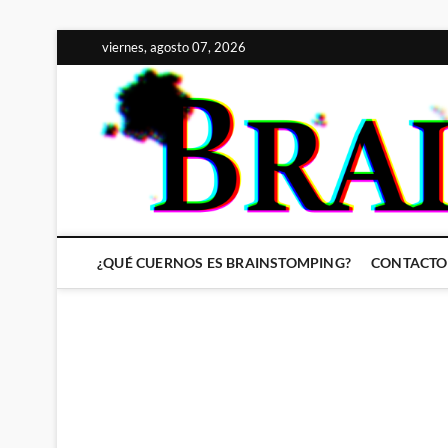
Saltar
viernes, agosto 07, 2026
al
contenido
¿QUÉ CUERNOS ES BRAINSTOMPING?
CONTACTO