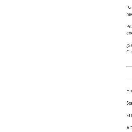
Pa
ha
Pi
en
¿S
Cl
Ha
Se
El
AD