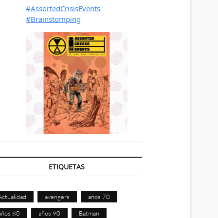
ETIQUETAS
Actualidad
avengers
años 70
años 80
años 90
Batman