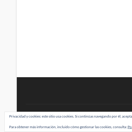
BRAINSTOMPING
Privacidad y cookies: este sitio usa cookies. Si continúas navegando por él, acepta
| Diseñado por:
Theme Freesia
|
WordPress
| ©
Para obtener más información, incluido cómo gestionar las cookies, consulta:
Po