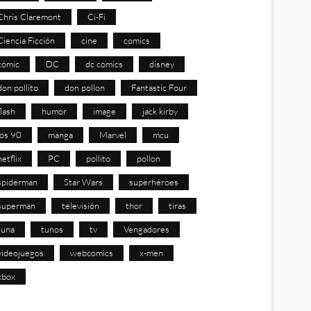
Chris Claremont
Ci-Fi
Ciencia Ficción
cine
comics
cómic
DC
dc comics
disney
don pollito
don pollon
Fantastic Four
flash
humor
image
jack kirby
los 90
manga
Marvel
mcu
netflix
PC
pollito
pollon
spiderman
Star Wars
superhéroes
superman
televisión
thor
tiras
tuna
tunos
tv
Vengadores
videojuegos
webcomics
x-men
xbox