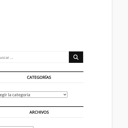
n
ú
Buscar
…
CATEGORÍAS
tegorías
ARCHIVOS