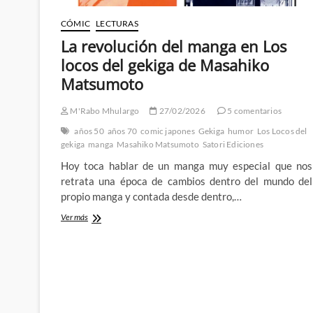
CÓMIC
LECTURAS
La revolución del manga en Los
locos del gekiga de Masahiko
Matsumoto
M'Rabo Mhulargo
27/02/2026
5 comentarios
años 50
años 70
comic japones
Gekiga
humor
Los Locos del
gekiga
manga
Masahiko Matsumoto
Satori Ediciones
Hoy toca hablar de un manga muy especial que nos
retrata una época de cambios dentro del mundo del
propio manga y contada desde dentro,…
La
Ver más
revolución
del
manga
en
Los
locos
del