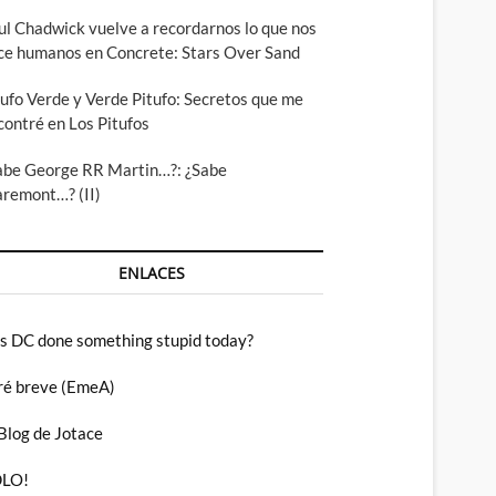
ul Chadwick vuelve a recordarnos lo que nos
ce humanos en Concrete: Stars Over Sand
tufo Verde y Verde Pitufo: Secretos que me
contré en Los Pitufos
abe George RR Martin…?: ¿Sabe
aremont…? (II)
ENLACES
s DC done something stupid today?
ré breve (EmeA)
 Blog de Jotace
LO!