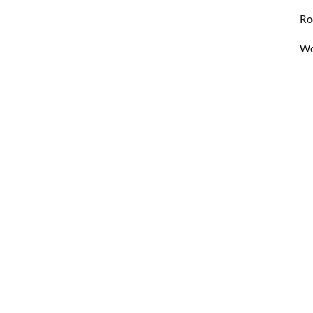
Ro
Wo