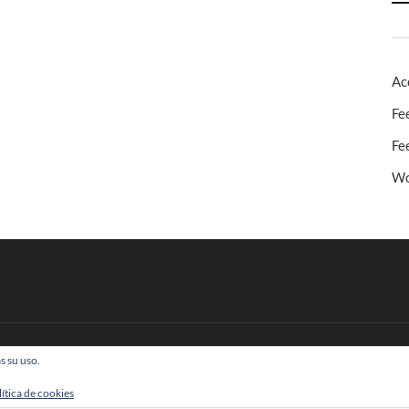
Ac
Fe
Fe
Wo
s su uso.
 Todos los derechos reservados
lítica de cookies