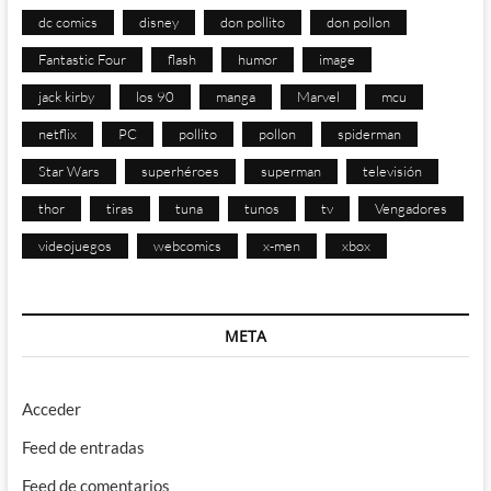
dc comics
disney
don pollito
don pollon
Fantastic Four
flash
humor
image
jack kirby
los 90
manga
Marvel
mcu
netflix
PC
pollito
pollon
spiderman
Star Wars
superhéroes
superman
televisión
thor
tiras
tuna
tunos
tv
Vengadores
videojuegos
webcomics
x-men
xbox
META
Acceder
Feed de entradas
Feed de comentarios