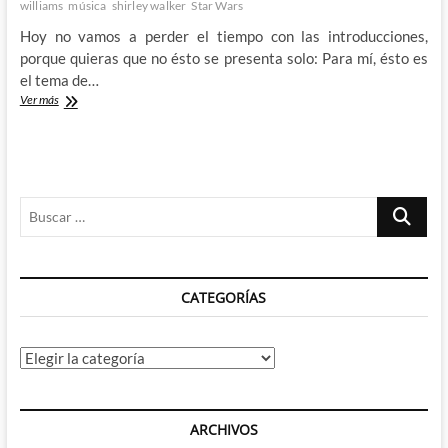
williams
música
shirley walker
Star Wars
Hoy no vamos a perder el tiempo con las introducciones,
porque quieras que no ésto se presenta solo: Para mí, ésto es
el tema de…
El
Ver más
mensaje
secreto
del
Batman
de
Buscar
Shirley
Walker
…
CATEGORÍAS
Categorías
ARCHIVOS