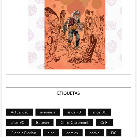
ETIQUETAS
Actualidad
avengers
años 70
años 80
años 90
Batman
Chris Claremont
Ci-Fi
Ciencia Ficción
cine
comics
cómic
DC