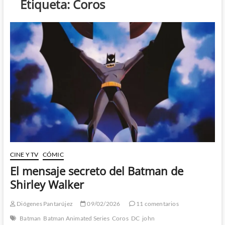
Etiqueta:
Coros
CINE Y TV
CÓMIC
El mensaje secreto del Batman de
Shirley Walker
Diógenes Pantarújez
09/02/2026
11 comentarios
Batman
Batman Animated Series
Coros
DC
john