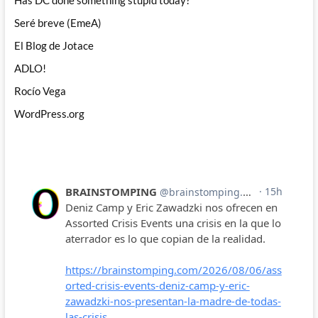
Has DC done something stupid today?
Seré breve (EmeA)
El Blog de Jotace
ADLO!
Rocío Vega
WordPress.org