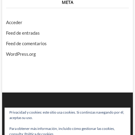
META
Acceder
Feed de entradas
Feed de comentarios
WordPress.org
Privacidad y cookies: este sitio usa cookies. Si continúas navegando por él,
aceptas su uso.
Para obtener más información, incluido cómo gestionar las cookies,
BRAINSTOMPING
| Diseñado por:
Theme Freesia
|
WordPress
| © Todos
consulta:
Política de cookies