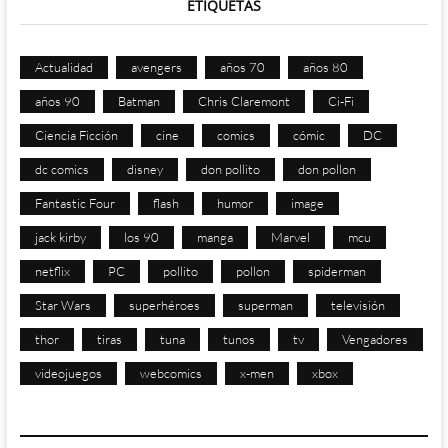
ETIQUETAS
Actualidad
avengers
años 70
años 80
años 90
Batman
Chris Claremont
Ci-Fi
Ciencia Ficción
cine
comics
cómic
DC
dc comics
disney
don pollito
don pollon
Fantastic Four
flash
humor
image
jack kirby
los 90
manga
Marvel
mcu
netflix
PC
pollito
pollon
spiderman
Star Wars
superhéroes
superman
televisión
thor
tiras
tuna
tunos
tv
Vengadores
videojuegos
webcomics
x-men
xbox