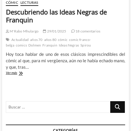
CÓMIC
LECTURAS
Descubriendo las Ideas Negras de
Franquin
M'Rabo Mhulargo
29/01/2025
18 comentarios
Actualidad
años 70
años 80
cómic
comic franco-
belga
comics
Dolmen
Franquin
Ideas Negras
Spirou
Hoy toca hablar de uno de esos clásicos imprescindibles del
cómic al que, para mi vergüenza, aún no le había echado mano,
y que, tras…
Descubriendo
Ver más
las
Ideas
Negras
de
Franquin
Buscar
…
CATEGORÍAS