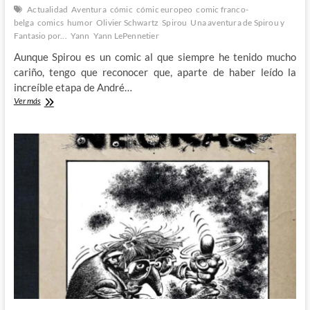
Actualidad
Aventura
cómic
cómic europeo
comic franco-
belga
comics
humor
Olivier Schwartz
Spirou
Una aventura de Spirou y
Fantasio por...
Yann
Yann LePennetier
Aunque Spirou es un comic al que siempre he tenido mucho
cariño, tengo que reconocer que, aparte de haber leído la
increíble etapa de André…
Combatiendo
Ver más
el
fascismo
con
Spirou:
El
Botones
de
Verde
Caqui
de
Schwartz
y
Yann