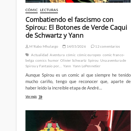
CÓMIC
LECTURAS
Combatiendo el fascismo con
Spirou: El Botones de Verde Caqui
de Schwartz y Yann
M'Rabo Mhulargo
14/05/2026
12 comentarios
Actualidad
Aventura
cómic
cómic europeo
comic franco-
belga
comics
humor
Olivier Schwartz
Spirou
Una aventura de
Spirou y Fantasio por...
Yann
Yann LePennetier
Aunque Spirou es un comic al que siempre he tenido
mucho cariño, tengo que reconocer que, aparte de
haber leído la increíble etapa de André…
Combatiendo
Ver más
el
fascismo
con
Spirou:
El
Botones