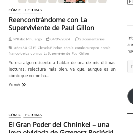
Ar
CÓMIC
LECTURAS
Reencontrándome con La
Superviviente de Paul Gillon
In
M'Rabo Mhulargo
04/09/2024
28 comentarios
a 
años 80
Ci-Fi
Ciencia Ficción
cómic
cómic europeo
comic
nu
franco-belga
comics
La Superviviente
Paul Gillon
Yo era algo reticente a hablar de una de mis últimas
Di
lecturas, relectura más bien, ya que, aunque es un
de
cómic que no me ha…
co
el
Reencontrándome
Ver más
con
La
Superviviente
de
Paul
CÓMIC
LECTURAS
Gillon
El Gran Poder del Chninkel – una
joya olvidada de Grzegorz Rosiński