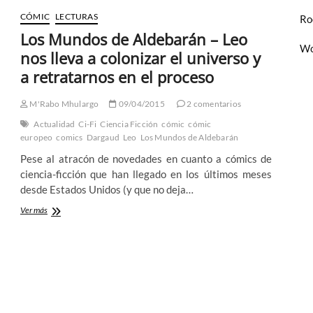
y
Jean
CÓMIC
LECTURAS
Ro
Van
Los Mundos de Aldebarán – Leo
Hamme
Wo
nos lleva a colonizar el universo y
a retratarnos en el proceso
M'Rabo Mhulargo
09/04/2015
2 comentarios
Actualidad
Ci-Fi
Ciencia Ficción
cómic
cómic
europeo
comics
Dargaud
Leo
Los Mundos de Aldebarán
Pese al atracón de novedades en cuanto a cómics de
ciencia-ficción que han llegado en los últimos meses
desde Estados Unidos (y que no deja…
Los
Ver más
Mundos
de
Aldebarán
–
Leo
nos
lleva
a