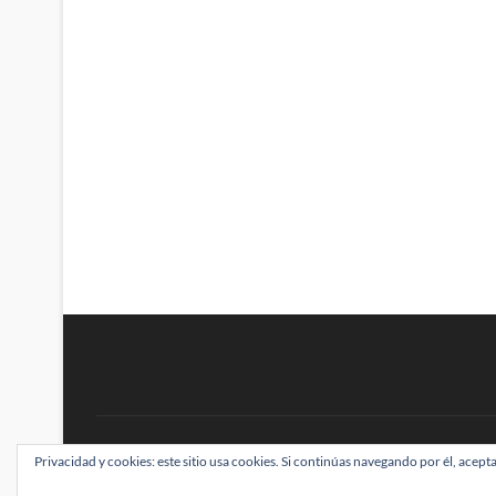
BRAINSTOMPING
Privacidad y cookies: este sitio usa cookies. Si continúas navegando por él, acepta
| Diseñado por:
Theme Freesia
|
WordPress
| ©