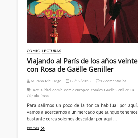
de
Verde
Caqui
de
Schwartz
y
Yann
CÓMIC
LECTURAS
Viajando al París de los años veinte
con Rosa de Gaëlle Geniller
M'Rabo Mhulargo
08/12/2023
17 comentarios
Actualidad
cómic
cómic europeo
comics
Gaëlle Geniller
La
Cúpula
Rosa
Para salirnos un poco de la tónica habitual por aquí,
vamos a acercarnos a un mercado que aunque tenemos
bastante cerca solemos descuidar por aquí,…
Viajando
Ver más
al