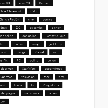
años 80
años 90
Batman
Chris Claremont
Ci-Fi
Ciencia Ficción
cine
comics
cómic
DC
dc comics
disney
don pollito
don pollon
Fantastic Four
flash
humor
image
jack kirby
los 90
manga
Marvel
mcu
netflix
PC
pollito
pollon
spiderman
Star Wars
superhéroes
superman
televisión
thor
tiras
tuna
tunos
tv
Vengadores
videojuegos
webcomics
x-men
xbox