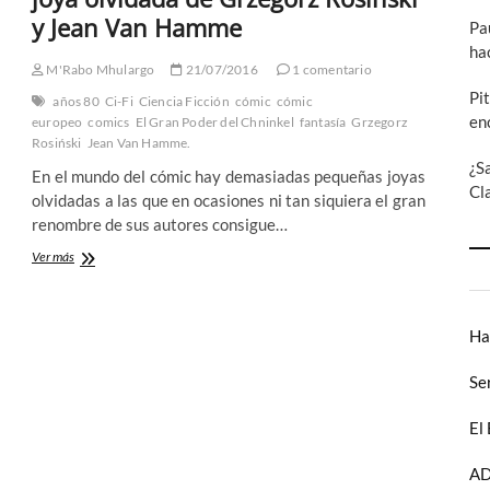
y Jean Van Hamme
Pa
ha
M'Rabo Mhulargo
21/07/2016
1 comentario
Pi
años 80
Ci-Fi
Ciencia Ficción
cómic
cómic
en
europeo
comics
El Gran Poder del Chninkel
fantasía
Grzegorz
Rosiński
Jean Van Hamme.
¿S
En el mundo del cómic hay demasiadas pequeñas joyas
Cl
olvidadas a las que en ocasiones ni tan siquiera el gran
renombre de sus autores consigue…
El
Ver más
Gran
Poder
del
Ha
Chninkel
–
una
Se
joya
olvidada
El
de
Grzegorz
AD
Rosiński