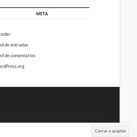
META
ceder
ed de entradas
ed de comentarios
rdPress.org