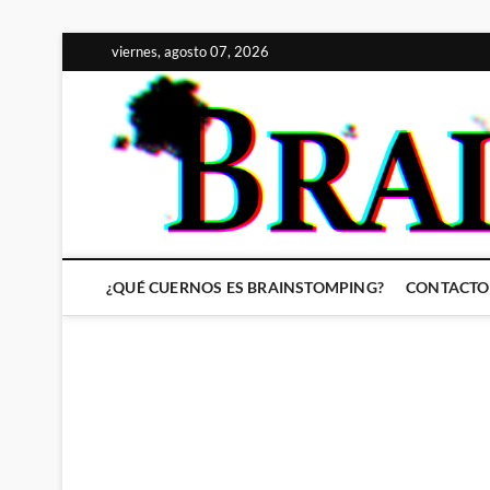
Saltar
viernes, agosto 07, 2026
al
contenido
¿QUÉ CUERNOS ES BRAINSTOMPING?
CONTACTO