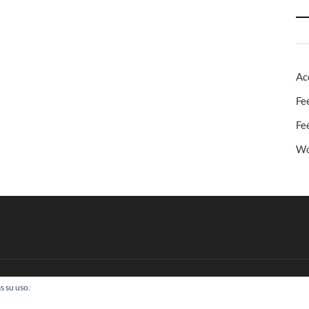
Ac
Fe
Fe
Wo
s su uso.
 Todos los derechos reservados