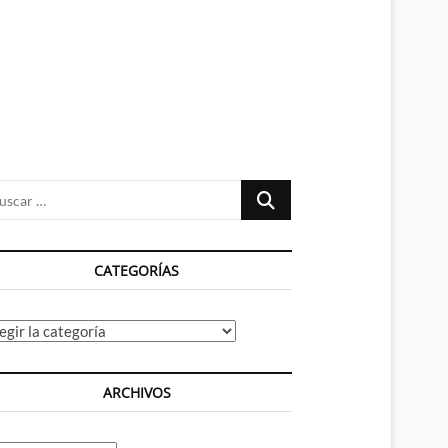
n
ú
Buscar
…
CATEGORÍAS
tegorías
ARCHIVOS