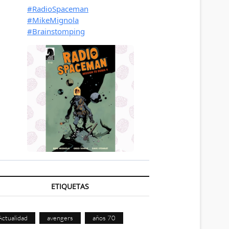
ETIQUETAS
Actualidad
avengers
años 70