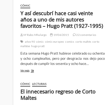
París
de
CÓMIC
los
Y así descubrí hace casi veinte
años
veinte
años a uno de mis autores
con
favoritos – Hugo Pratt (1927-1995)
Rosa
de
Gaëlle
M'Rabo Mhulargo
19/06/2015
22 comentarios
Geniller
años 90
cómic
cómic europeo
comics
corto maltés
corto
maltése
hugo pratt
Esta semana Hugo Pratt hubiese celebrado su ochenta
y ocho cumpleaños, pero por desgracia nos dejo poco
después de cumplir los sesenta y ocho hace…
Y
Ver más
así
descubrí
hace
CÓMIC
LECTURAS
casi
El innecesario regreso de Corto
veinte
años
Maltes
a
uno