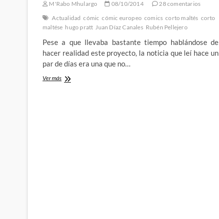
M'Rabo Mhulargo
08/10/2014
28 comentarios
de
mis
Actualidad
cómic
cómic europeo
comics
corto maltés
corto
autores
maltése
hugo pratt
Juan Díaz Canales
Rubén Pellejero
favoritos
Pese a que llevaba bastante tiempo hablándose de
–
Hugo
hacer realidad este proyecto, la noticia que leí hace un
Pratt
par de días era una que no…
(1927-
1995)
El
Ver más
innecesario
regreso
de
Corto
Maltes