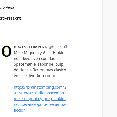
cío Vega
rdPress.org