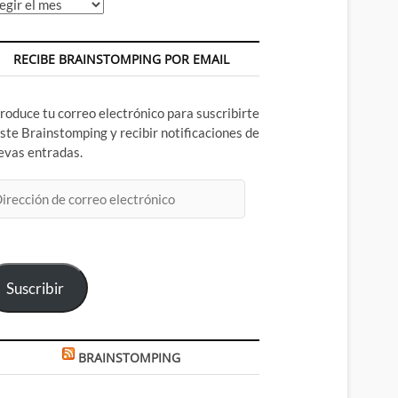
chivos
RECIBE BRAINSTOMPING POR EMAIL
troduce tu correo electrónico para suscribirte
este Brainstomping y recibir notificaciones de
evas entradas.
rección
rreo
ectrónico
Suscribir
BRAINSTOMPING