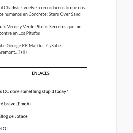
ul Chadwick vuelve a recordarnos lo que nos
ce humanos en Concrete: Stars Over Sand
tufo Verde y Verde Pitufo: Secretos que me
contré en Los Pitufos
abe George RR Martin…?: ¿Sabe
aremont…? (II)
ENLACES
s DC done something stupid today?
ré breve (EmeA)
 Blog de Jotace
LO!