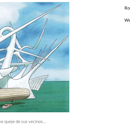
Ro
Wo
se queje de sus vecinos…