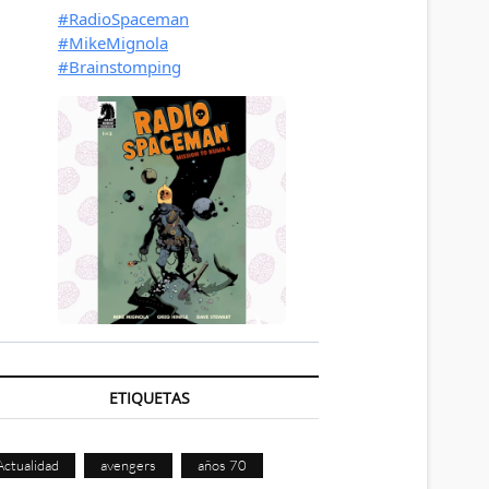
ETIQUETAS
Actualidad
avengers
años 70