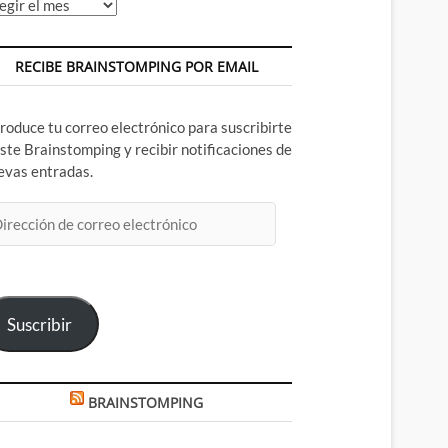
chivos
RECIBE BRAINSTOMPING POR EMAIL
troduce tu correo electrónico para suscribirte
este Brainstomping y recibir notificaciones de
evas entradas.
rección
rreo
ectrónico
Suscribir
BRAINSTOMPING