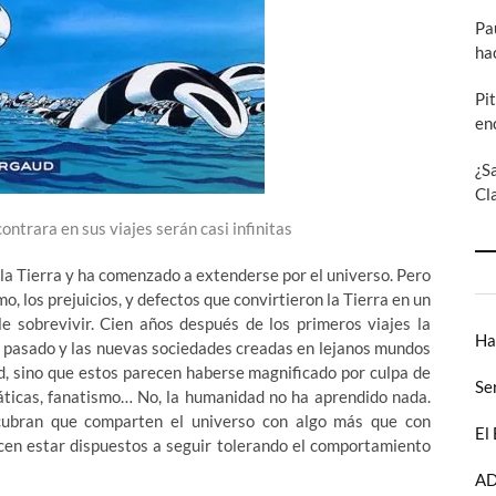
Pa
ha
Pi
en
¿S
Cl
ntrara en sus viajes serán casi infinitas
 la Tierra y ha comenzado a extenderse por el universo. Pero
, los prejuicios, y defectos que convirtieron la Tierra en un
ble sobrevivir. Cien años después de los primeros viajes la
Ha
l pasado y las nuevas sociedades creadas en lejanos mundos
ad, sino que estos parecen haberse magnificado por culpa de
Se
ráticas, fanatismo… No, la humanidad no ha aprendido nada.
cubran que comparten el universo con algo más que con
El
cen estar dispuestos a seguir tolerando el comportamiento
AD