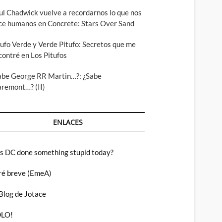
ul Chadwick vuelve a recordarnos lo que nos
ce humanos en Concrete: Stars Over Sand
tufo Verde y Verde Pitufo: Secretos que me
contré en Los Pitufos
abe George RR Martin…?: ¿Sabe
aremont…? (II)
ENLACES
s DC done something stupid today?
ré breve (EmeA)
 Blog de Jotace
LO!