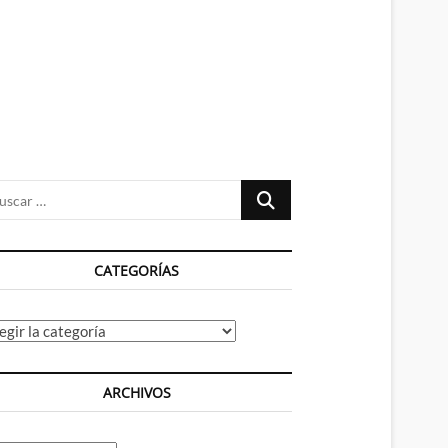
n
ú
Buscar
…
CATEGORÍAS
tegorías
ARCHIVOS