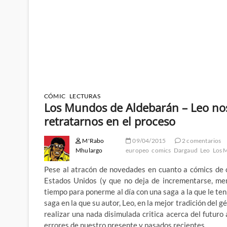
CÓMIC
LECTURAS
Los Mundos de Aldebarán – Leo nos 
retratarnos en el proceso
M'Rabo
09/04/2015
2 comentarios
Mhulargo
europeo
comics
Dargaud
Leo
Los 
Pese al atracón de novedades en cuanto a cómics de c
Estados Unidos (y que no deja de incrementarse, men
tiempo para ponerme al día con una saga a la que le t
saga en la que su autor, Leo, en la mejor tradición del 
realizar una nada disimulada critica acerca del futuro
errores de nuestro presente y pasados recientes.