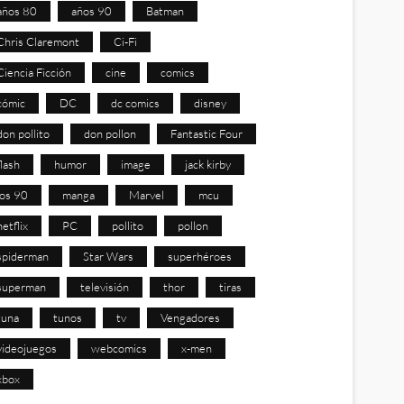
años 80
años 90
Batman
Chris Claremont
Ci-Fi
Ciencia Ficción
cine
comics
cómic
DC
dc comics
disney
don pollito
don pollon
Fantastic Four
flash
humor
image
jack kirby
los 90
manga
Marvel
mcu
netflix
PC
pollito
pollon
spiderman
Star Wars
superhéroes
superman
televisión
thor
tiras
tuna
tunos
tv
Vengadores
videojuegos
webcomics
x-men
xbox