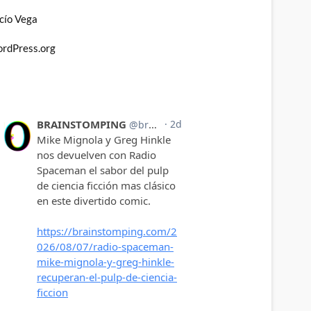
cío Vega
rdPress.org