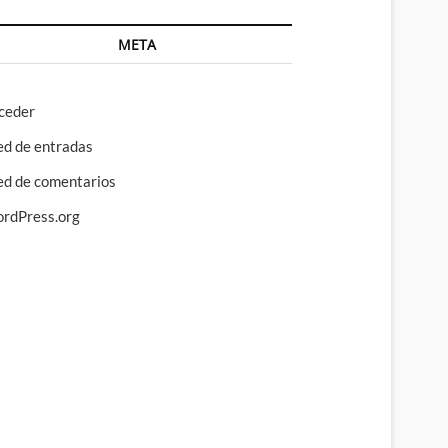
META
ceder
ed de entradas
ed de comentarios
rdPress.org