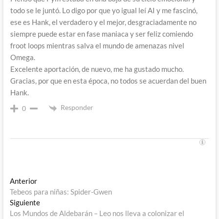
todo se le juntó. Lo digo por que yo igual leí AI y me fascinó,
ese es Hank, el verdadero y el mejor, desgraciadamente no
siempre puede estar en fase maniaca y ser feliz comiendo
froot loops mientras salva el mundo de amenazas nivel
Omega.
Excelente aportación, de nuevo, me ha gustado mucho.
Gracias, por que en esta época, no todos se acuerdan del buen
Hank.
Responder
0
Navegación
Entrada
Anterior
anterior:
Tebeos para niñas: Spider-Gwen
de
Entrada
Siguiente
entradas
siguiente:
Los Mundos de Aldebarán – Leo nos lleva a colonizar el