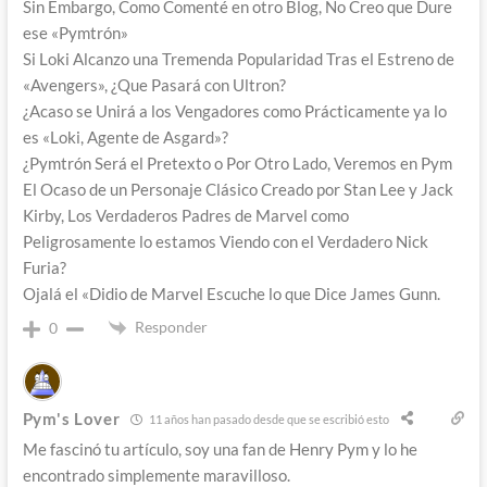
Sin Embargo, Como Comenté en otro Blog, No Creo que Dure
ese «Pymtrón»
Si Loki Alcanzo una Tremenda Popularidad Tras el Estreno de
«Avengers», ¿Que Pasará con Ultron?
¿Acaso se Unirá a los Vengadores como Prácticamente ya lo
es «Loki, Agente de Asgard»?
¿Pymtrón Será el Pretexto o Por Otro Lado, Veremos en Pym
El Ocaso de un Personaje Clásico Creado por Stan Lee y Jack
Kirby, Los Verdaderos Padres de Marvel como
Peligrosamente lo estamos Viendo con el Verdadero Nick
Furia?
Ojalá el «Didio de Marvel Escuche lo que Dice James Gunn.
Responder
0
Pym's Lover
11 años han pasado desde que se escribió esto
Me fascinó tu artículo, soy una fan de Henry Pym y lo he
encontrado simplemente maravilloso.