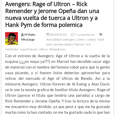
Avengers: Rage of Ultron – Rick
Remender y Jerome Opeña dan una
nueva vuelta de tuerca a Ultron y a
Hank Pym de forma polemica
M'Rabo
08/04/2015
7 comentarios
Mhulargo
Actualidad
avengers
cómic
comics
hank
pym
jerome opeña
Marvel
rick
remender
superhéroes
ultron
Vengadores
Con el estreno de Avengers: Age of Ultron a la vuelta de la
esquina (¿¿¿es mayo ya???) en Marvel han decidido sacar algo
de material con el nombre del famoso robot para que la gente
vaya picando, y si fuesen listos deberían aprovechar para
retirar del mercado el Age of Ultron de Bendis. Así a la
miniserie Avengers: Ultron Forever de Al Ewing y Alan Davis
se le une la novela grafica de familiar titulo Avengers: Rage of
Ultron (parece el titulo que tendría una parodia) a cargo de
Rick Remender y Jerome Opeña. Y tras la lectura de la misma
me encuentro muy dividido, ya que pese a que me ha gustado
mucho como lo han contado, no me ha gustado nada lo que han