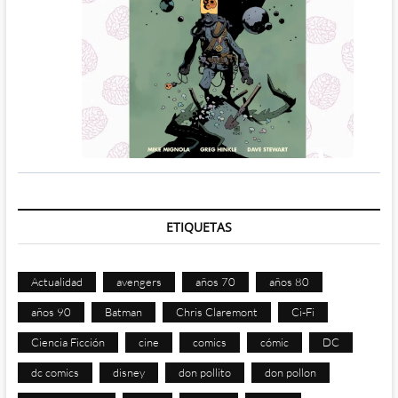
ETIQUETAS
Actualidad
avengers
años 70
años 80
años 90
Batman
Chris Claremont
Ci-Fi
Ciencia Ficción
cine
comics
cómic
DC
dc comics
disney
don pollito
don pollon