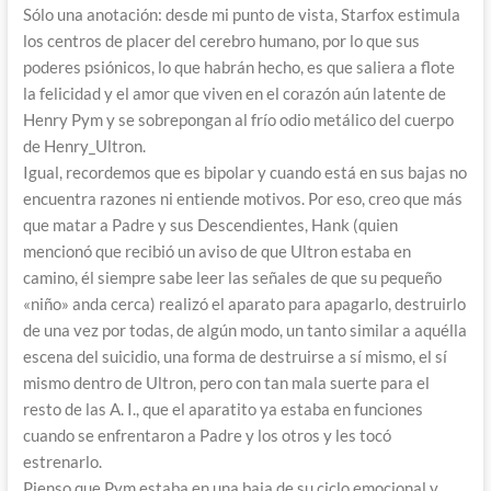
Sólo una anotación: desde mi punto de vista, Starfox estimula
los centros de placer del cerebro humano, por lo que sus
poderes psiónicos, lo que habrán hecho, es que saliera a flote
la felicidad y el amor que viven en el corazón aún latente de
Henry Pym y se sobrepongan al frío odio metálico del cuerpo
de Henry_Ultron.
Igual, recordemos que es bipolar y cuando está en sus bajas no
encuentra razones ni entiende motivos. Por eso, creo que más
que matar a Padre y sus Descendientes, Hank (quien
mencionó que recibió un aviso de que Ultron estaba en
camino, él siempre sabe leer las señales de que su pequeño
«niño» anda cerca) realizó el aparato para apagarlo, destruirlo
de una vez por todas, de algún modo, un tanto similar a aquélla
escena del suicidio, una forma de destruirse a sí mismo, el sí
mismo dentro de Ultron, pero con tan mala suerte para el
resto de las A. I., que el aparatito ya estaba en funciones
cuando se enfrentaron a Padre y los otros y les tocó
estrenarlo.
Pienso que Pym estaba en una baja de su ciclo emocional y