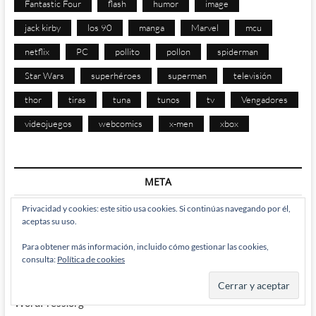
Fantastic Four
flash
humor
image
jack kirby
los 90
manga
Marvel
mcu
netflix
PC
pollito
pollon
spiderman
Star Wars
superhéroes
superman
televisión
thor
tiras
tuna
tunos
tv
Vengadores
videojuegos
webcomics
x-men
xbox
META
Privacidad y cookies: este sitio usa cookies. Si continúas navegando por él,
aceptas su uso.
Acceder
Para obtener más información, incluido cómo gestionar las cookies,
Feed de entradas
consulta:
Política de cookies
Feed de comentarios
WordPress.org